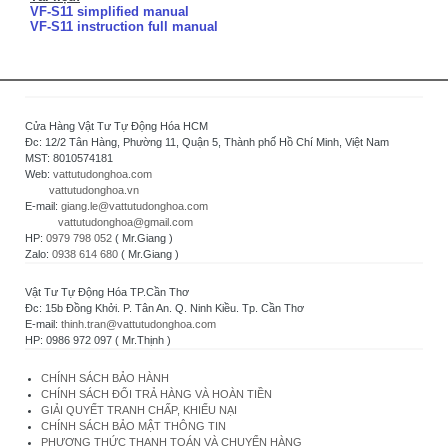
VF-S11 simplified manual
VF-S11 instruction full manual
Cửa Hàng Vật Tư Tự Động Hóa HCM
Đc: 12/2 Tân Hàng, Phường 11, Quận 5, Thành phố Hồ Chí Minh, Việt Nam
MST: 8010574181
Web:
vattutudonghoa.com
vattutudonghoa.vn
E-mail:
giang.le@vattutudonghoa.com
vattutudonghoa@gmail.com
HP:
0979 798 052
( Mr.Giang )
Zalo:
0938 614 680
( Mr.Giang )
Vật Tư Tự Động Hóa TP.Cần Thơ
Đc: 15b Đồng Khởi. P. Tân An. Q. Ninh Kiều. Tp. Cần Thơ
E-mail:
thinh.tran@vattutudonghoa.com
HP: 0986 972 097 ( Mr.Thịnh )
CHÍNH SÁCH BẢO HÀNH
CHÍNH SÁCH ĐỔI TRẢ HÀNG VÀ HOÀN TIỀN
GIẢI QUYẾT TRANH CHẤP, KHIẾU NẠI
CHÍNH SÁCH BẢO MẬT THÔNG TIN
PHƯƠNG THỨC THANH TOÁN VÀ CHUYỂN HÀNG