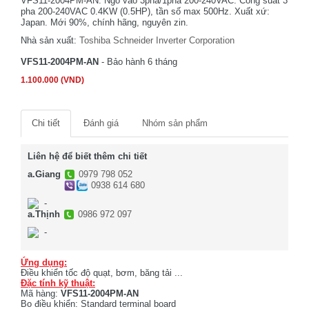
VFS11-2004PM-AN. Ngõ vào 3pha/1pha 200-240VAC. Công suất 3
pha 200-240VAC 0.4KW (0.5HP), tần số max 500Hz. Xuất xứ:
Japan. Mới 90%, chính hãng, nguyên zin.
Nhà sản xuất:
Toshiba Schneider Inverter Corporation
VFS11-2004PM-AN
- Bảo hành 6 tháng
1.100.000 (VND)
Chi tiết
Đánh giá
Nhóm sản phẩm
Liên hệ để biết thêm chi tiết
a.Giang
0979 798 052
0938 614 680
-
a.Thịnh
0986 972 097
-
Ứng dụng:
Điều khiển tốc độ quạt, bơm, băng tải ...
Đặc tính kỹ thuật:
Mã hàng:
VFS11-2004PM-AN
Bo điều khiển: Standard terminal board