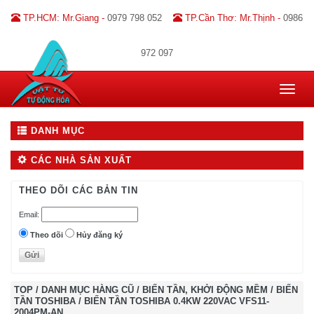
TP.HCM: Mr.Giang -
0979 798 052
TP.Cần Thơ: Mr.Thịnh -
0986
972 097
Toggle
navigat
DANH MỤC
CÁC NHÀ SẢN XUẤT
THEO DÕI CÁC BẢN TIN
Email:
Theo dõi
Hủy đăng ký
TOP
/
DANH MỤC HÀNG CŨ
/
BIẾN TẦN, KHỞI ĐỘNG MỀM
/
BIẾN
TẦN TOSHIBA
/
BIẾN TẦN TOSHIBA 0.4KW 220VAC VFS11-
2004PM-AN