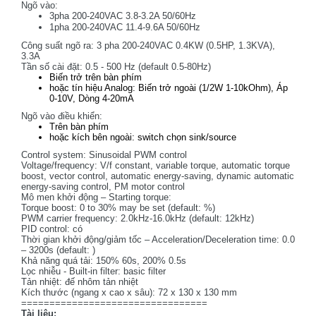
Ngõ vào:
3pha 200-240VAC 3.8-3.2A 50/60Hz
1pha 200-240VAC 11.4-9.6A 50/60Hz
Công suất ngõ ra: 3 pha 200-240VAC 0.4KW (0.5HP, 1.3KVA),
3.3A
Tần số cài đặt: 0.5 - 500 Hz (default 0.5-80Hz)
Biến trở trên bàn phím
hoặc tín hiệu Analog: Biến trở ngoài (1/2W 1-10kOhm), Áp
0-10V, Dòng 4-20mA
Ngõ vào điều khiển:
Trên bàn phím
hoặc kích bên ngoài: switch chọn sink/source
Control system: Sinusoidal PWM control
Voltage/frequency: V/f constant, variable torque, automatic torque
boost, vector control, automatic energy-saving, dynamic automatic
energy-saving control, PM motor control
Mô men khởi động – Starting torque:
Torque boost: 0 to 30% may be set (default: %)
PWM carrier frequency: 2.0kHz-16.0kHz (default: 12kHz)
PID control: có
Thời gian khởi động/giảm tốc – Acceleration/Deceleration time: 0.0
– 3200s (default: )
Khả năng quá tải: 150% 60s, 200% 0.5s
Lọc nhiễu - Built-in filter: basic filter
Tản nhiệt: đế nhôm tản nhiệt
Kích thước (ngang x cao x sâu): 72 x 130 x 130 mm
=================================
Tài liệu: