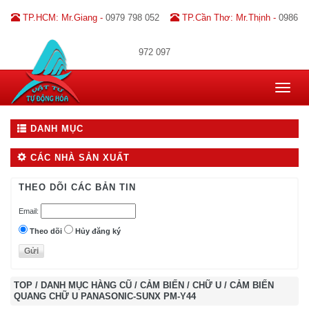
TP.HCM: Mr.Giang -
0979 798 052
TP.Cần Thơ: Mr.Thịnh -
0986
972 097
Toggle
navigat
DANH MỤC
CÁC NHÀ SẢN XUẤT
THEO DÕI CÁC BẢN TIN
Email:
Theo dõi
Hủy đăng ký
TOP
/
DANH MỤC HÀNG CŨ
/
CẢM BIẾN
/
CHỮ U
/
CẢM BIẾN
QUANG CHỮ U PANASONIC-SUNX PM-Y44