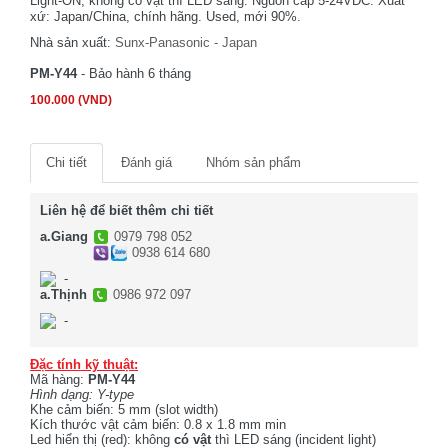
Light-ON, không có vật thì LED sáng. Nguồn cấp 5-24VDC. Xuất
xứ: Japan/China, chính hãng. Used, mới 90%.
Nhà sản xuất:
Sunx-Panasonic - Japan
PM-Y44
- Bảo hành 6 tháng
100.000 (VND)
Chi tiết
Đánh giá
Nhóm sản phẩm
Liên hệ để biết thêm chi tiết
a.Giang
0979 798 052
0938 614 680
-
a.Thịnh
0986 972 097
-
Đặc tính kỹ thuật:
Mã hàng:
PM-Y44
Hình dạng: Y-type
Khe cảm biến: 5 mm (slot width)
Kích thước vật cảm biến: 0.8 x 1.8 mm min
Led hiển thị (red): không
có vật
thì LED sáng (incident light)