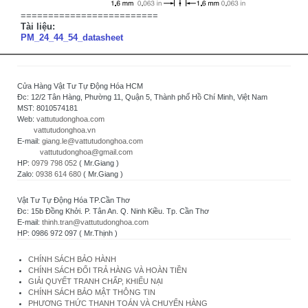
=========================
Tài liệu:
PM_24_44_54_datasheet
Cửa Hàng Vật Tư Tự Động Hóa HCM
Đc: 12/2 Tân Hàng, Phường 11, Quận 5, Thành phố Hồ Chí Minh, Việt Nam
MST: 8010574181
Web:
vattutudonghoa.com
vattutudonghoa.vn
E-mail:
giang.le@vattutudonghoa.com
vattutudonghoa@gmail.com
HP:
0979 798 052
( Mr.Giang )
Zalo:
0938 614 680
( Mr.Giang )
Vật Tư Tự Động Hóa TP.Cần Thơ
Đc: 15b Đồng Khởi. P. Tân An. Q. Ninh Kiều. Tp. Cần Thơ
E-mail:
thinh.tran@vattutudonghoa.com
HP: 0986 972 097 ( Mr.Thịnh )
CHÍNH SÁCH BẢO HÀNH
CHÍNH SÁCH ĐỔI TRẢ HÀNG VÀ HOÀN TIỀN
GIẢI QUYẾT TRANH CHẤP, KHIẾU NẠI
CHÍNH SÁCH BẢO MẬT THÔNG TIN
PHƯƠNG THỨC THANH TOÁN VÀ CHUYỂN HÀNG