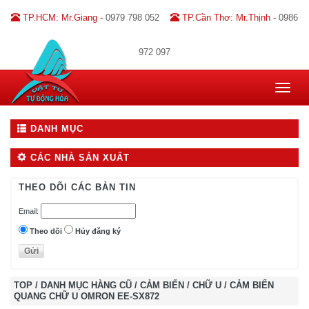
TP.HCM: Mr.Giang -
0979 798 052
TP.Cần Thơ: Mr.Thịnh -
0986
972 097
Toggle
navigat
DANH MỤC
CÁC NHÀ SẢN XUẤT
THEO DÕI CÁC BẢN TIN
Email:
Theo dõi
Hủy đăng ký
TOP
/
DANH MỤC HÀNG CŨ
/
CẢM BIẾN
/
CHỮ U
/
CẢM BIẾN
QUANG CHỮ U OMRON EE-SX872