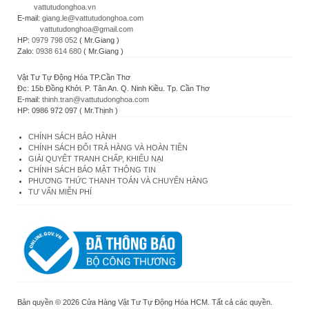
vattutudonghoa.vn
E-mail:
giang.le@vattutudonghoa.com
vattutudonghoa@gmail.com
HP:
0979 798 052
( Mr.Giang )
Zalo:
0938 614 680
( Mr.Giang )
Vật Tư Tự Động Hóa TP.Cần Thơ
Đc: 15b Đồng Khởi. P. Tân An. Q. Ninh Kiều. Tp. Cần Thơ
E-mail:
thinh.tran@vattutudonghoa.com
HP: 0986 972 097 ( Mr.Thịnh )
CHÍNH SÁCH BẢO HÀNH
CHÍNH SÁCH ĐỔI TRẢ HÀNG VÀ HOÀN TIỀN
GIẢI QUYẾT TRANH CHẤP, KHIẾU NẠI
CHÍNH SÁCH BẢO MẬT THÔNG TIN
PHƯƠNG THỨC THANH TOÁN VÀ CHUYỂN HÀNG
TƯ VẤN MIỄN PHÍ
Bản quyền © 2026 Cửa Hàng Vật Tư Tự Động Hóa HCM. Tất cả các quyền.