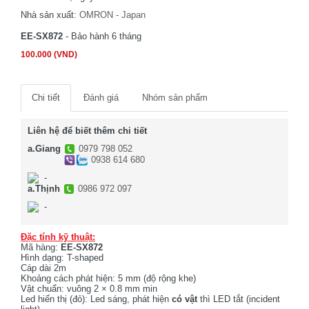
Nhà sản xuất:
OMRON - Japan
EE-SX872
- Bảo hành 6 tháng
100.000 (VND)
Chi tiết
Đánh giá
Nhóm sản phẩm
Liên hệ để biết thêm chi tiết
a.Giang
0979 798 052
0938 614 680
-
a.Thịnh
0986 972 097
-
Đặc tính kỹ thuật:
Mã hàng:
EE-SX872
Hình dạng: T-shaped
Cáp dài 2m
Khoảng cách phát hiện: 5 mm (độ rộng khe)
Vật chuẩn: vuông 2 × 0.8 mm min
Led hiển thị (đỏ): Led sáng, phát hiện
có vật
thì LED tắt (incident