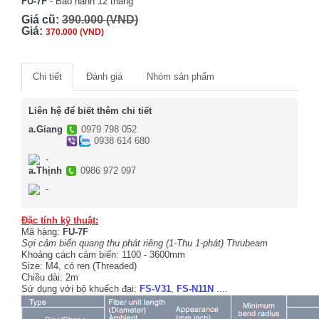
FU-7F
- Bảo hành 12 tháng
Giá cũ:
390.000 (VND)
Giá:
370.000 (VND)
Chi tiết
Đánh giá
Nhóm sản phẩm
Liên hệ để biết thêm chi tiết
a.Giang
0979 798 052
0938 614 680
-
a.Thịnh
0986 972 097
-
Đặc tính kỹ thuật:
Mã hàng:
FU-7F
Sợi cảm biến quang thu phát riêng (1-Thu 1-phát) Thrubeam
Khoảng cách cảm biến: 1100 - 3600mm
Size: M4, có ren (Threaded)
Chiều dài: 2m
Sử dụng với bộ khuếch đại:
FS-V31
,
FS-N11N
....