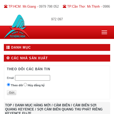
TP.HCM: Mr.Giang -
0979 798 052
TP.Cần Thơ: Mr.Thịnh -
0986
972 097
Toggle
navigat
DANH MỤC
CÁC NHÀ SẢN XUẤT
THEO DÕI CÁC BẢN TIN
Email:
Theo dõi
Hủy đăng ký
TOP
/
DANH MỤC HÀNG MỚI
/
CẢM BIẾN
/
CẢM BIẾN SỢI
QUANG KEYENCE
/
SỢI CẢM BIẾN QUANG THU PHÁT RIÊNG
KEYENCE FU-7F