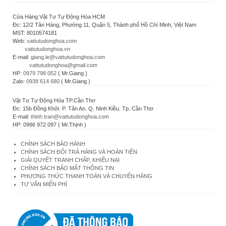
Cửa Hàng Vật Tư Tự Động Hóa HCM
Đc: 12/2 Tân Hàng, Phường 11, Quận 5, Thành phố Hồ Chí Minh, Việt Nam
MST: 8010574181
Web:
vattutudonghoa.com
vattutudonghoa.vn
E-mail:
giang.le@vattutudonghoa.com
vattutudonghoa@gmail.com
HP:
0979 798 052
( Mr.Giang )
Zalo:
0938 614 680
( Mr.Giang )
Vật Tư Tự Động Hóa TP.Cần Thơ
Đc: 15b Đồng Khởi. P. Tân An. Q. Ninh Kiều. Tp. Cần Thơ
E-mail:
thinh.tran@vattutudonghoa.com
HP: 0986 972 097 ( Mr.Thịnh )
CHÍNH SÁCH BẢO HÀNH
CHÍNH SÁCH ĐỔI TRẢ HÀNG VÀ HOÀN TIỀN
GIẢI QUYẾT TRANH CHẤP, KHIẾU NẠI
CHÍNH SÁCH BẢO MẬT THÔNG TIN
PHƯƠNG THỨC THANH TOÁN VÀ CHUYỂN HÀNG
TƯ VẤN MIỄN PHÍ