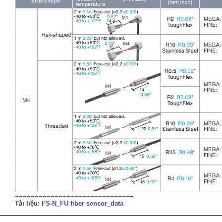
==============================
Tài liệu:
FS-N_FU fiber sensor_data