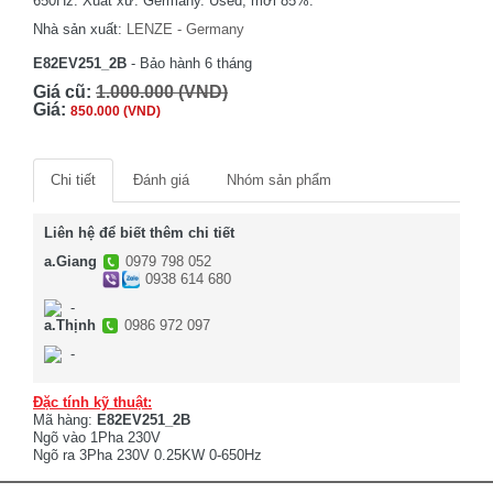
650Hz. Xuất xứ: Germany. Used, mới 85%.
Nhà sản xuất:
LENZE - Germany
E82EV251_2B
- Bảo hành 6 tháng
Giá cũ:
1.000.000 (VND)
Giá:
850.000 (VND)
Chi tiết
Đánh giá
Nhóm sản phẩm
Liên hệ để biết thêm chi tiết
a.Giang
0979 798 052
0938 614 680
-
a.Thịnh
0986 972 097
-
Đặc tính kỹ thuật:
Mã hàng:
E82EV251_2B
Ngõ vào 1Pha 230V
Ngõ ra 3Pha 230V 0.25KW 0-650Hz