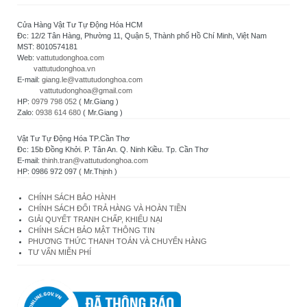
Cửa Hàng Vật Tư Tự Động Hóa HCM
Đc: 12/2 Tân Hàng, Phường 11, Quận 5, Thành phố Hồ Chí Minh, Việt Nam
MST: 8010574181
Web:
vattutudonghoa.com
vattutudonghoa.vn
E-mail:
giang.le@vattutudonghoa.com
vattutudonghoa@gmail.com
HP:
0979 798 052
( Mr.Giang )
Zalo:
0938 614 680
( Mr.Giang )
Vật Tư Tự Động Hóa TP.Cần Thơ
Đc: 15b Đồng Khởi. P. Tân An. Q. Ninh Kiều. Tp. Cần Thơ
E-mail:
thinh.tran@vattutudonghoa.com
HP: 0986 972 097 ( Mr.Thịnh )
CHÍNH SÁCH BẢO HÀNH
CHÍNH SÁCH ĐỔI TRẢ HÀNG VÀ HOÀN TIỀN
GIẢI QUYẾT TRANH CHẤP, KHIẾU NẠI
CHÍNH SÁCH BẢO MẬT THÔNG TIN
PHƯƠNG THỨC THANH TOÁN VÀ CHUYỂN HÀNG
TƯ VẤN MIỄN PHÍ