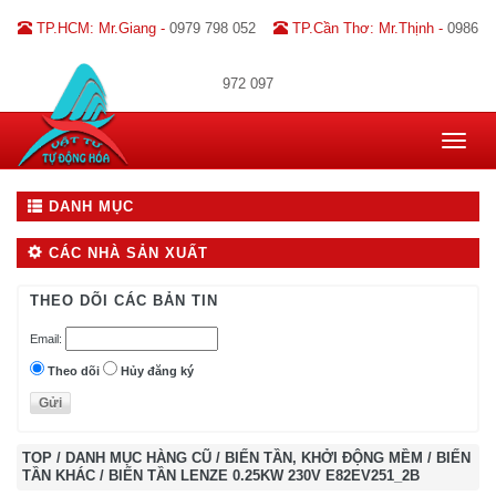
TP.HCM: Mr.Giang -
0979 798 052
TP.Cần Thơ: Mr.Thịnh -
0986
972 097
Toggle
navigat
DANH MỤC
CÁC NHÀ SẢN XUẤT
THEO DÕI CÁC BẢN TIN
Email:
Theo dõi
Hủy đăng ký
TOP
/
DANH MỤC HÀNG CŨ
/
BIẾN TẦN, KHỞI ĐỘNG MỀM
/
BIẾN
TẦN KHÁC
/
BIẾN TẦN LENZE 0.25KW 230V E82EV251_2B