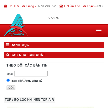
TP.HCM: Mr.Giang -
0979 798 052
TP.Cần Thơ: Mr.Thịnh -
0986
972 097
Toggle
navigat
DANH MỤC
CÁC NHÀ SẢN XUẤT
THEO DÕI CÁC BẢN TIN
Email:
Theo dõi
Hủy đăng ký
TOP
/
BỘ LỌC KHÍ NÉN TOP AIR