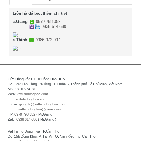
Liên hệ để biết thêm chi tiết
a.Giang
0979 798 052
0938 614 680
-
a.Thịnh
0986 972 097
-
Cửa Hàng Vật Tư Tự Động Hóa HCM
Đc: 12/2 Tân Hàng, Phường 11, Quận 5, Thành phố Hồ Chí Minh, Việt Nam
MST: 8010574181
Web:
vattutudonghoa.com
vattutudonghoa.vn
E-mail:
giang.le@vattutudonghoa.com
vattutudonghoa@gmail.com
HP:
0979 798 052
( Mr.Giang )
Zalo:
0938 614 680
( Mr.Giang )
Vật Tư Tự Động Hóa TP.Cần Thơ
Đc: 15b Đồng Khởi. P. Tân An. Q. Ninh Kiều. Tp. Cần Thơ