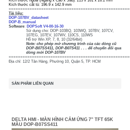
Kích thước ngoài (Ngang x Cao x Sâu): 215 x 161 x 26.2 mm
Kích thước cắt tủ: 196.9 x 142.9 mm
====================================================
Tài liệu:
DOP-107BV_datasheet
DOP-B_manual
Software
:
DOPSoft V4-00-16-30
Sử dụng cho: DOP-103BQ, 103WQ, 107BV, 107CV,
107EG, 107EV, 107WV, 110CS, 110WS
Hỗ trợ Win XP, 7, 8, 10 (32/64bit)
Note: cho phép mở chương trình của các dòng cũ
DOP-B07SS411, DOP-B07S411 . . . để chuyển đổi qua
dòng mới DOP-107BV
====================================================
Địa chỉ: 12/2 Tân Hàng, Phường 10, Quận 5, TP. HCM
SẢN PHẨM LIÊN QUAN
DELTA HMI - MÀN HÌNH CẢM ỨNG 7" TFT 65K
MÀU DOP-B07SS411