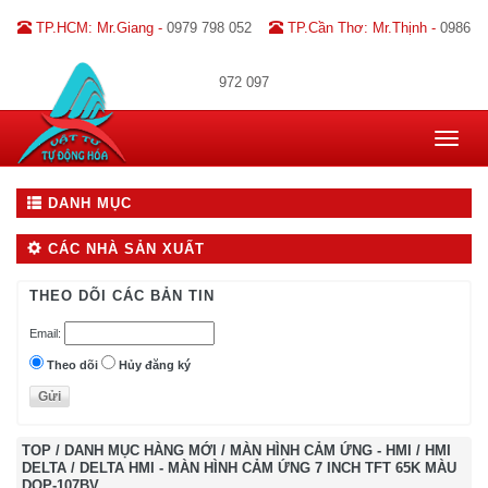
TP.HCM: Mr.Giang -
0979 798 052
TP.Cần Thơ: Mr.Thịnh -
0986
972 097
Toggle
navigat
DANH MỤC
CÁC NHÀ SẢN XUẤT
THEO DÕI CÁC BẢN TIN
Email:
Theo dõi
Hủy đăng ký
TOP
/
DANH MỤC HÀNG MỚI
/
MÀN HÌNH CẢM ỨNG - HMI
/
HMI
DELTA
/
DELTA HMI - MÀN HÌNH CẢM ỨNG 7 INCH TFT 65K MÀU
DOP-107BV