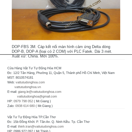
DOP-FBS 3M. Cáp kết nối màn hình cảm ứng Delta dòng
DOP-B, DOP-A (loại có 2 COM) với PLC Fatek. Dài 3 mét.
Xuất xứ: China. Mới 100%.
Cửa Hàng Vật Tư Tự Động Hóa HCM
Đc: 12/2 Tân Hàng, Phường 11, Quận 5, Thành phố Hồ Chí Minh, Việt Nam
MST: 8010574181
Web:
vattutudonghoa.com
vattutudonghoa.vn
E-mail:
giang.le@vattutudonghoa.com
vattutudonghoa@gmail.com
HP:
0979 798 052
( Mr.Giang )
Zalo:
0938 614 680
( Mr.Giang )
Vật Tư Tự Động Hóa TP.Cần Thơ
Đc: 15b Đồng Khởi. P. Tân An. Q. Ninh Kiều. Tp. Cần Thơ
E-mail:
thinh.tran@vattutudonghoa.com
HP: 0986 972 097 ( Mr.Thịnh )