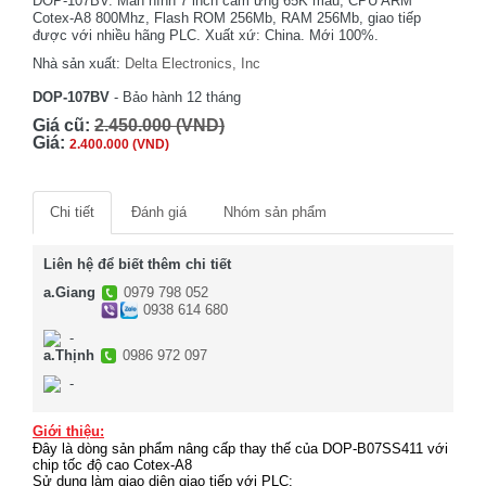
DOP-107BV. Màn hình 7 inch cảm ứng 65K màu, CPU ARM
Cotex-A8 800Mhz, Flash ROM 256Mb, RAM 256Mb, giao tiếp
được với nhiều hãng PLC. Xuất xứ: China. Mới 100%.
Nhà sản xuất:
Delta Electronics, Inc
DOP-107BV
- Bảo hành 12 tháng
Giá cũ:
2.450.000 (VND)
Giá:
2.400.000 (VND)
Chi tiết
Đánh giá
Nhóm sản phẩm
Liên hệ để biết thêm chi tiết
a.Giang
0979 798 052
0938 614 680
-
a.Thịnh
0986 972 097
-
Giới thiệu:
Đây là dòng sản phẩm nâng cấp thay thế của DOP-B07SS411 với
chip tốc độ cao Cotex-A8
Sử dụng làm giao diện giao tiếp với PLC: