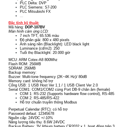
PLC Delta: DVP
PLC Siemens: S7-200
PLC Mitsubishi FX
...
Đặc tính kỹ thuật:
Mã hàng:
DOP-107BV
Màn hình cảm ứng LCD:
7 inch TFT, 65.536 màu
Độ phân giải: 800 x 480 pixels
Ánh sáng nền (Blacklight): LED black light
Luminance (cd/m2): 250
Tuổi thọ Blacklight: 20.000 giờ
MCU: ARM Cotex-A8 800Mhz
Flash ROM: 256MB
SDRAM: 256MB
Backup memory:
Buzzer: Multi-tone frequency (2K~4K Hz)/ 80dB
Memory card: không hổ trợ
Cổng USB: 1 USB Host Ver 1.1 / 1 USB Client Ver 2.0
Serial COM1: COM1/COM2 cùng Port DB-9 chân âm (female)
COM 1: RS-232 (Supports hardware flow control), RS-485
COM 2: RS-485/RS-422
Hỗ trợ chuẩn truyền thông Modbus
Perpetual Calendar (RTC): có hỗ trợ
Password defaut: 12345678
Nguồn cấp: 24VDC +/-10%
Năng lượng tiêu thụ: 8.6W 24VDC
Backup Battery: 3V lithium battery CR2032 x 1, hoạt động trên 3