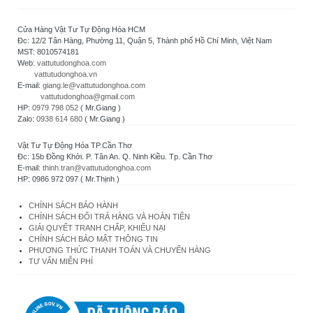
Cửa Hàng Vật Tư Tự Động Hóa HCM
Đc: 12/2 Tân Hàng, Phường 11, Quận 5, Thành phố Hồ Chí Minh, Việt Nam
MST: 8010574181
Web:
vattutudonghoa.com
vattutudonghoa.vn
E-mail:
giang.le@vattutudonghoa.com
vattutudonghoa@gmail.com
HP:
0979 798 052
( Mr.Giang )
Zalo:
0938 614 680
( Mr.Giang )
Vật Tư Tự Động Hóa TP.Cần Thơ
Đc: 15b Đồng Khởi. P. Tân An. Q. Ninh Kiều. Tp. Cần Thơ
E-mail:
thinh.tran@vattutudonghoa.com
HP: 0986 972 097 ( Mr.Thịnh )
CHÍNH SÁCH BẢO HÀNH
CHÍNH SÁCH ĐỔI TRẢ HÀNG VÀ HOÀN TIỀN
GIẢI QUYẾT TRANH CHẤP, KHIẾU NẠI
CHÍNH SÁCH BẢO MẬT THÔNG TIN
PHƯƠNG THỨC THANH TOÁN VÀ CHUYỂN HÀNG
TƯ VẤN MIỄN PHÍ