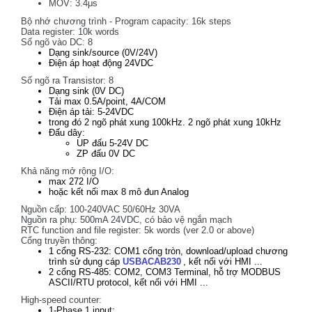
MOV: 3.4μs
Bộ nhớ chương trình - Program capacity: 16k steps
Data register: 10k words
Số ngõ vào DC: 8
Dạng sink/source (0V/24V)
Điện áp hoạt động 24VDC
Số ngõ ra Transistor: 8
Dạng sink (0V DC)
Tải max 0.5A/point, 4A/COM
Điện áp tải: 5-24VDC
trong đó 2 ngõ phát xung 100kHz. 2 ngõ phát xung 10kHz
Đấu dây:
UP đấu 5-24V DC
ZP đấu 0V DC
Khả năng mở rộng I/O:
max 272 I/O
hoặc kết nối max 8 mô đun Analog
Nguồn cấp: 100-240VAC 50/60Hz 30VA
Nguồn ra phụ: 500mA 24VDC, có bảo vệ ngắn mạch
RTC function and file register: 5k words (ver 2.0 or above)
Cổng truyền thông:
1 cổng RS-232: COM1 cổng tròn, download/upload chương
trình sử
dụng cáp
USBACAB230
, kết nối với HMI ...
2 cổng RS-485: COM2, COM3 Terminal, hỗ trợ MODBUS
ASCII/RTU protocol, kết nối với HMI ...
High-speed counter:
1-Phase 1 input: