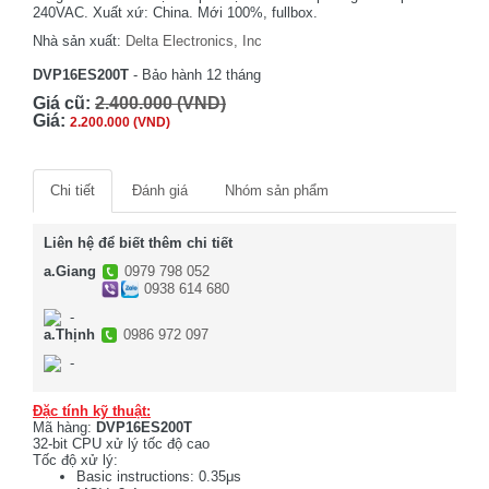
240VAC. Xuất xứ: China. Mới 100%, fullbox.
Nhà sản xuất:
Delta Electronics, Inc
DVP16ES200T
- Bảo hành 12 tháng
Giá cũ:
2.400.000 (VND)
Giá:
2.200.000 (VND)
Chi tiết
Đánh giá
Nhóm sản phẩm
Liên hệ để biết thêm chi tiết
a.Giang
0979 798 052
0938 614 680
-
a.Thịnh
0986 972 097
-
Đặc tính kỹ thuật:
Mã hàng:
DVP16ES200T
32-bit CPU xử lý tốc độ cao
Tốc độ xử lý:
Basic instructions: 0.35μs