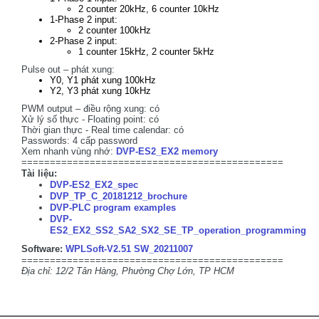
2 counter 20kHz, 6 counter 10kHz
1-Phase 2 input:
2 counter 100kHz
2-Phase 2 input:
1 counter 15kHz, 2 counter 5kHz
Pulse out – phát xung:
Y0, Y1 phát xung 100kHz
Y2, Y3 phát xung 10kHz
PWM output – điều rộng xung: có
Xử lý số thực - Floating point: có
Thời gian thực - Real time calendar: có
Passwords: 4 cấp password
Xem nhanh vùng nhớ:
DVP-ES2_EX2 memory
==============================================
Tài liệu:
DVP-ES2_EX2_spec
DVP_TP_C_20181212_brochure
DVP-PLC program examples
DVP-
ES2_EX2_SS2_SA2_SX2_SE_TP_operation_programming
Software:
WPLSoft-V2.51 SW_20211007
==============================================
Địa chỉ: 12/2 Tân Hàng, Phường Chợ Lớn, TP HCM