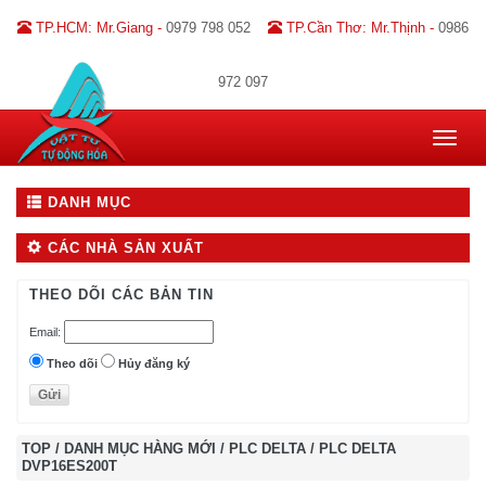
TP.HCM: Mr.Giang -
0979 798 052
TP.Cần Thơ: Mr.Thịnh -
0986
972 097
Toggle
navigat
DANH MỤC
CÁC NHÀ SẢN XUẤT
THEO DÕI CÁC BẢN TIN
Email:
Theo dõi
Hủy đăng ký
TOP
/
DANH MỤC HÀNG MỚI
/
PLC DELTA
/
PLC DELTA
DVP16ES200T