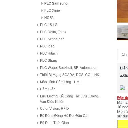
PLC Samsung
PLC Xinje
HCFA
PLC LS LG
PLC Delta, Fatek
PLC Schneider
PLC Idec
PLC Hitachi
Chi 
PLC Sharp
PLC Wago, Beckhoff, BR-Automation
Liên
Thiết Bị Mạng SCADA, DCS, CC-LINK
a.Gi
Màn Hình Cảm Ứng - HMI
Cảm Biến
Lưu Lượng Kế, Công Tắc Lưu Lượng,
Đặc tí
Van Điều Khiển
Mã hà
16 ng
Color Vision, RFID
Điện á
Bộ Đếm, Đồng Hồ Đo, Đầu Cân
sử dụ
Bộ Định Thời Gian