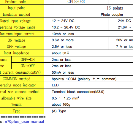
====================
ệu:
n70plus_user manual