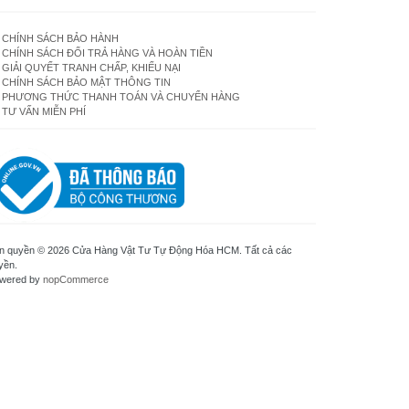
CHÍNH SÁCH BẢO HÀNH
CHÍNH SÁCH ĐỔI TRẢ HÀNG VÀ HOÀN TIỀN
GIẢI QUYẾT TRANH CHẤP, KHIẾU NẠI
CHÍNH SÁCH BẢO MẬT THÔNG TIN
PHƯƠNG THỨC THANH TOÁN VÀ CHUYỂN HÀNG
TƯ VẤN MIỄN PHÍ
n quyền © 2026 Cửa Hàng Vật Tư Tự Động Hóa HCM. Tất cả các
yền.
wered by
nopCommerce