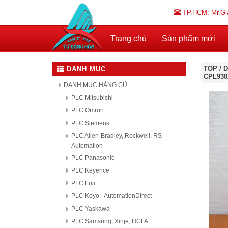
TP.HCM: Mr.Gi
Trang chủ
Sản phẩm mới
TOP
/
D
DANH MỤC
CPL930
DANH MỤC HÀNG CŨ
PLC Mitsubishi
PLC Omron
PLC Siemens
PLC Allen-Bradley, Rockwell, RS
Automation
PLC Panasonic
PLC Keyence
PLC Fuji
PLC Koyo - AutomationDirect
PLC Yaskawa
PLC Samsung, Xinje, HCFA