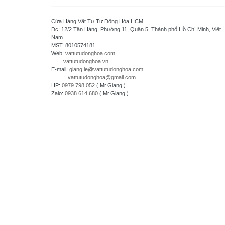
Densei-Lambda - Japan
Daihara Electric Co.,Ltd - Japan
Cửa Hàng Vật Tư Tự Động Hóa HCM
Di-soric - Germany
Đc: 12/2 Tân Hàng, Phường 11, Quận 5, Thành phố Hồ Chí Minh, Việt
Nam
Denki Seikosha - Japan
MST: 8010574181
Daiichi Electronics co.,Ltd - Japan
Web:
vattutudonghoa.com
vattutudonghoa.vn
Fuji Electric - Japan
E-mail:
giang.le@vattutudonghoa.com
FESTO
vattutudonghoa@gmail.com
HP:
0979 798 052
( Mr.Giang )
FDK Coperation
Zalo:
0938 614 680
( Mr.Giang )
Hitachi - Japan
HCFA - China
HIOKI - Japan
HAGER
HONEYWELL
Hanyoung - Korea
HAKKO Electronics - JAPAN
Hokuyo Automatic Co., Ltd - Japan
IFM - GERMANY
Idec Izumi Corp - Japan