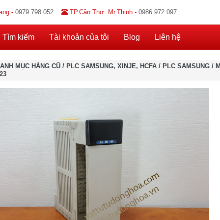
ang -
0979 798 052
TP.Cần Thơ: Mr.Thịnh -
0986 972 097
Tìm kiếm
Tài khoản của tôi
Blog
Liên hệ
ANH MỤC HÀNG CŨ
/
PLC SAMSUNG, XINJE, HCFA
/
PLC SAMSUNG
/
M
23