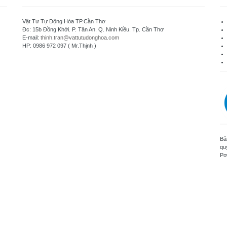
Vật Tư Tự Động Hóa TP.Cần Thơ
Đc: 15b Đồng Khởi. P. Tân An. Q. Ninh Kiều. Tp. Cần Thơ
E-mail:
thinh.tran@vattutudonghoa.com
HP: 0986 972 097 ( Mr.Thịnh )
Bả
qu
Po