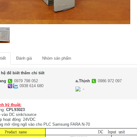
tiết
Đánh giá
Nhóm sản phẩm
 hệ để biết thêm chi tiết
ang
0979 798 052
a.Thịnh
0986 972 097
0938 614 680
-
-
nh kỹ thuật:
ng:
CPL93023
õ vào DC sink/source
p hoạt động: 24VDC
ng mở rộng ngõ vào cho PLC Samsung FARA N-70