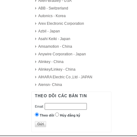
Allen-Bradley - USA
ABB - Switzerland
Autonics - Korea
Arex Electronic Corporation
Azbil - Japan
Asahi Keiki - Japan
Amsamotion - China
Anywire Corporation - Japan
Alinkey - China
Alinkey/Linkey - China
AIHARA Electric Co.,Ltd - JAPAN
Aiensn- China
AutomationDirect - USA
THEO DÕI CÁC BẢN TIN
D.H.M Korea
Email:
Delta - Taiwan
Danfoss - Denmark
Theo dõi
Hủy đăng ký
DAITRON
Delta Electronics, Inc