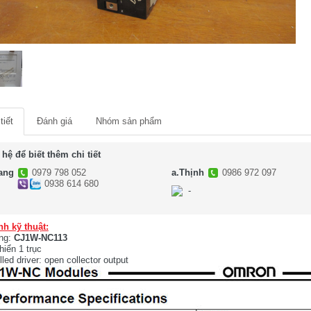
tiết
Đánh giá
Nhóm sản phẩm
 hệ để biết thêm chi tiết
ang
0979 798 052
a.Thịnh
0986 972 097
0938 614 680
-
-
nh kỹ thuật:
ng:
CJ1W-NC113
hiển 1 trục
lled driver: open collector output