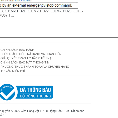
13
, CJ1M-CPU21,
CJ1M-CPU22
, CJ1M-CPU23,
CJ1G-
PU67H
...
CHÍNH SÁCH BẢO HÀNH
CHÍNH SÁCH ĐỔI TRẢ HÀNG VÀ HOÀN TIỀN
GIẢI QUYẾT TRANH CHẤP, KHIẾU NẠI
CHÍNH SÁCH BẢO MẬT THÔNG TIN
PHƯƠNG THỨC THANH TOÁN VÀ CHUYỂN HÀNG
TƯ VẤN MIỄN PHÍ
n quyền © 2026 Cửa Hàng Vật Tư Tự Động Hóa HCM. Tất cả các
yền.