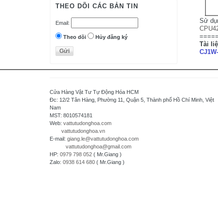
AutomationDirect - USA
THEO DÕI CÁC BẢN TIN
D.H.M Korea
Sử dụ
Email:
Delta - Taiwan
CPU4
====
Danfoss - Denmark
Theo dõi
Hủy đăng ký
Tài li
DAITRON
CJ1W-
Delta Electronics, Inc
Densei-Lambda - Japan
Daihara Electric Co.,Ltd - Japan
Cửa Hàng Vật Tư Tự Động Hóa HCM
Di-soric - Germany
Đc: 12/2 Tân Hàng, Phường 11, Quận 5, Thành phố Hồ Chí Minh, Việt
Nam
Denki Seikosha - Japan
MST: 8010574181
Daiichi Electronics co.,Ltd - Japan
Web:
vattutudonghoa.com
vattutudonghoa.vn
Fuji Electric - Japan
E-mail:
giang.le@vattutudonghoa.com
FESTO
vattutudonghoa@gmail.com
HP:
0979 798 052
( Mr.Giang )
FDK Coperation
Zalo:
0938 614 680
( Mr.Giang )
Hitachi - Japan
HCFA - China
HIOKI - Japan
HAGER