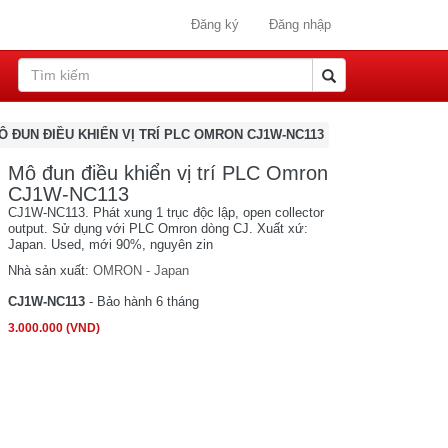
Đăng ký
Đăng nhập
Ô ĐUN ĐIỀU KHIỂN VỊ TRÍ PLC OMRON CJ1W-NC113
Mô đun điều khiển vị trí PLC Omron
CJ1W-NC113
CJ1W-NC113. Phát xung 1 trục độc lập, open collector
output. Sử dụng với PLC Omron dòng CJ. Xuất xứ:
Japan. Used, mới 90%, nguyên zin
Nhà sản xuất:
OMRON - Japan
CJ1W-NC113
- Bảo hành 6 tháng
3.000.000 (VND)