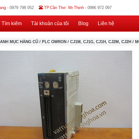
ang -
0979 798 052
TP.Cần Thơ: Mr.Thịnh -
0986 972 097
Tìm kiếm
Tài khoản của tôi
Blog
Liên hệ
ANH MỤC HÀNG CŨ
/
PLC OMRON
/
CJ1M, CJ1G, CJ1H, CJ2M, CJ2H
/
M