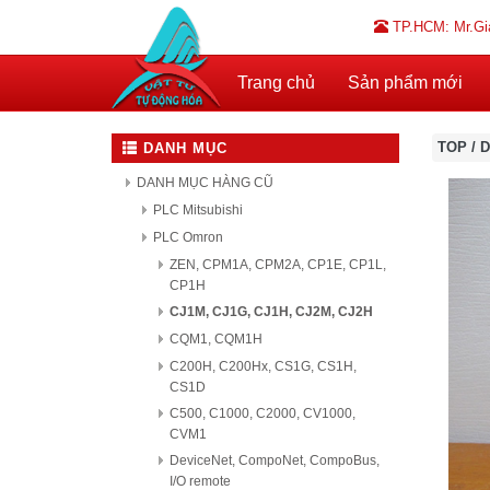
TP.HCM: Mr.Gi
Trang chủ
Sản phẩm mới
TOP
/
D
DANH MỤC
DANH MỤC HÀNG CŨ
PLC Mitsubishi
PLC Omron
ZEN, CPM1A, CPM2A, CP1E, CP1L,
CP1H
CJ1M, CJ1G, CJ1H, CJ2M, CJ2H
CQM1, CQM1H
C200H, C200Hx, CS1G, CS1H,
CS1D
C500, C1000, C2000, CV1000,
CVM1
DeviceNet, CompoNet, CompoBus,
I/O remote