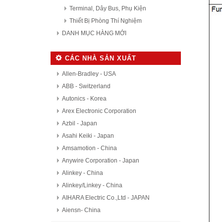
Terminal, Dây Bus, Phụ Kiện
Thiết Bị Phòng Thí Nghiệm
DANH MỤC HÀNG MỚI
CÁC NHÀ SẢN XUẤT
Allen-Bradley - USA
ABB - Switzerland
Autonics - Korea
Arex Electronic Corporation
Azbil - Japan
Asahi Keiki - Japan
Amsamotion - China
Anywire Corporation - Japan
Alinkey - China
Alinkey/Linkey - China
AIHARA Electric Co.,Ltd - JAPAN
Aiensn- China