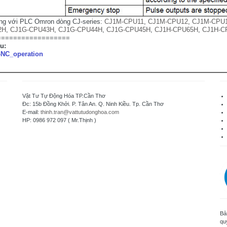
ng với PLC Omron dòng CJ-series:
CJ1M-CPU11
,
CJ1M-CPU12
,
CJ1M-CPU
2H
,
CJ1G-CPU43H
,
CJ1G-CPU44H
,
CJ1G-CPU45H
,
CJ1H-CPU65H
,
CJ1H-C
==================
ệu:
NC_operation
Vật Tư Tự Động Hóa TP.Cần Thơ
Đc: 15b Đồng Khởi. P. Tân An. Q. Ninh Kiều. Tp. Cần Thơ
E-mail:
thinh.tran@vattutudonghoa.com
HP: 0986 972 097 ( Mr.Thịnh )
Bả
qu