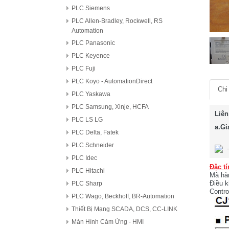
PLC Siemens
PLC Allen-Bradley, Rockwell, RS
Automation
PLC Panasonic
PLC Keyence
PLC Fuji
PLC Koyo - AutomationDirect
Chi 
PLC Yaskawa
PLC Samsung, Xinje, HCFA
Liên
PLC LS LG
a.Gi
PLC Delta, Fatek
PLC Schneider
PLC Idec
Đặc tí
PLC Hitachi
Mã hà
Điều k
PLC Sharp
Contro
PLC Wago, Beckhoff, BR-Automation
Thiết Bị Mạng SCADA, DCS, CC-LINK
Màn Hình Cảm Ứng - HMI