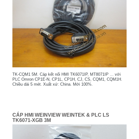
TK-CQM1 5M. Cáp kết nối HMI TK6071IP, MT8071IP ... với
PLC Omron CP1E-N, CP1L, CP1H, CJ, CS, CQM1, CQM1H.
Chiều dài 5 mét. Xuất xứ: China. Mới 100%.
CÁP HMI WEINVIEW WEINTEK & PLC LS
TK6071-XGB 3M