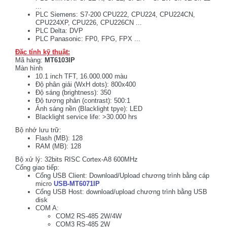
...
PLC Siemens: S7-200 CPU222, CPU224, CPU224CN,
CPU224XP, CPU226, CPU226CN ...
PLC Delta: DVP
PLC Panasonic: FP0, FPG, FPX ...
Đặc tính kỹ thuật:
Mã hàng:
MT6103IP
Màn hình
10.1 inch TFT, 16.000.000 màu
Độ phân giải (WxH dots): 800x400
Độ sáng (brightness): 350
Độ tương phản (contrast): 500:1
Ánh sáng nền (Blacklight tpye): LED
Blacklight service life: >30.000 hrs
Bộ nhớ lưu trữ:
Flash (MB): 128
RAM (MB): 128
Bộ xử lý: 32bits RISC Cortex-A8 600MHz
Cổng giao tiếp:
Cổng USB Client: Download/Upload chương trình bằng cáp
micro
USB-MT6071IP
Cổng USB Host: download/upload chương trình bằng USB
disk
COM A:
COM2 RS-485 2W/4W
COM3 RS-485 2W