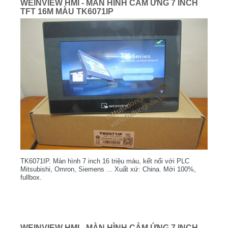
WEINVIEW HMI - MÀN HÌNH CẢM ỨNG 7 INCH
TFT 16M MÀU TK6071IP
TK6071IP. Màn hình 7 inch 16 triệu màu, kết nối với PLC
Mitsubishi, Omron, Siemens ... Xuất xứ: China. Mới 100%,
fullbox.
WEINVIEW HMI - MÀN HÌNH CẢM ỨNG 7 INCH