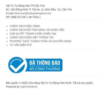
Vật Tư Tự Động Hóa TP.Cần Thơ
Đc: 15b Đồng Khởi. P. Tân An. Q. Ninh Kiều. Tp. Cần Thơ
E-mail:
thinh.tran@vattutudonghoa.com
HP: 0986 972 097 ( Mr.Thịnh )
CHÍNH SÁCH BẢO HÀNH
CHÍNH SÁCH ĐỔI TRẢ HÀNG VÀ HOÀN TIỀN
GIẢI QUYẾT TRANH CHẤP, KHIẾU NẠI
CHÍNH SÁCH BẢO MẬT THÔNG TIN
PHƯƠNG THỨC THANH TOÁN VÀ CHUYỂN HÀNG
TƯ VẤN MIỄN PHÍ
Bản quyền © 2026 Cửa Hàng Vật Tư Tự Động Hóa HCM. Tất cả các quyền.
Powered by
nopCommerce