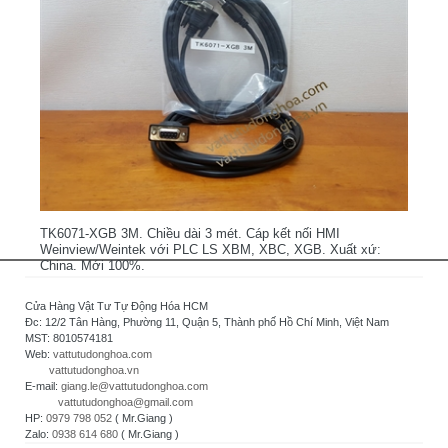
TK6071-XGB 3M. Chiều dài 3 mét. Cáp kết nối HMI
Weinview/Weintek với PLC LS XBM, XBC, XGB. Xuất xứ:
China. Mới 100%.
Cửa Hàng Vật Tư Tự Động Hóa HCM
Đc: 12/2 Tân Hàng, Phường 11, Quận 5, Thành phố Hồ Chí Minh, Việt Nam
MST: 8010574181
Web:
vattutudonghoa.com
vattutudonghoa.vn
E-mail:
giang.le@vattutudonghoa.com
vattutudonghoa@gmail.com
HP:
0979 798 052
( Mr.Giang )
Zalo:
0938 614 680
( Mr.Giang )