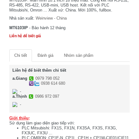
MT6103IP. Màn hình 10.1 inch 16 triệu màu. Cổng kết nối RS-232,
RS-485, RS-422, USB-mini, USB host. Kết nối với PLC
Mitsubishi, Omron ... Xuất xứ: China. Mới 100%, fullbox.
Nhà sản xuất:
Weinview - China
MT6103IP
- Bảo hành 12 tháng
Liên hệ để biết giá
Chi tiết
Đánh giá
Nhóm sản phẩm
Liên hệ để biết thêm chi tiết
a.Giang
0979 798 052
0938 614 680
-
a.Thịnh
0986 972 097
-
Giới thiệu
:
Sử dụng làm giao diện giao tiếp với:
PLC Mitsubishi: FX1S, FX1N, FX3SA, FX3S, FX3G,
FX3UC, FX3U ...
PLC OMRON: CP1E-N, CP1L, CP1H + CP1W-CIF01/CIF11