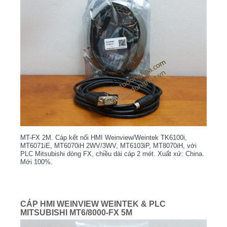
MT-FX 2M. Cáp kết nối HMI Weinview/Weintek TK6100i,
MT6071iE, MT6070iH 2WV/3WV, MT6103iP, MT8070iH, với
PLC Mitsubishi dòng FX, chiều dài cáp 2 mét. Xuất xứ: China.
Mới 100%.
CÁP HMI WEINVIEW WEINTEK & PLC
MITSUBISHI MT6/8000-FX 5M