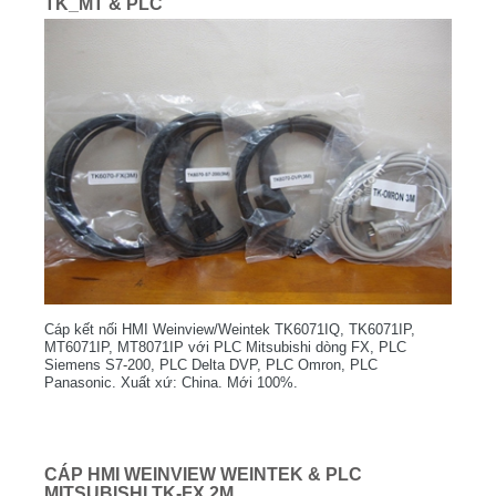
TK_MT & PLC
Cáp kết nối HMI Weinview/Weintek TK6071IQ, TK6071IP,
MT6071IP, MT8071IP với PLC Mitsubishi dòng FX, PLC
Siemens S7-200, PLC Delta DVP, PLC Omron, PLC
Panasonic. Xuất xứ: China. Mới 100%.
CÁP HMI WEINVIEW WEINTEK & PLC
MITSUBISHI TK-FX 2M