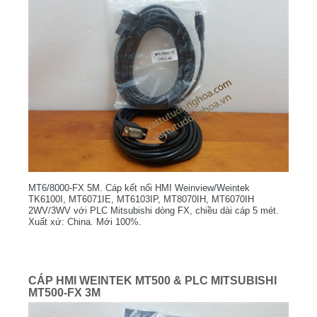
MT6/8000-FX 5M. Cáp kết nối HMI Weinview/Weintek
TK6100I, MT6071IE, MT6103IP, MT8070IH, MT6070IH
2WV/3WV với PLC Mitsubishi dòng FX, chiều dài cáp 5 mét.
Xuất xứ: China. Mới 100%.
CÁP HMI WEINTEK MT500 & PLC MITSUBISHI
MT500-FX 3M