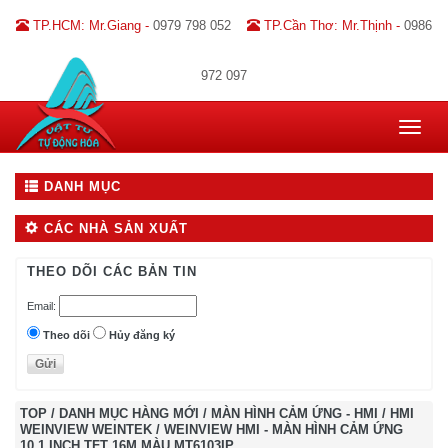
TP.HCM: Mr.Giang -
0979 798 052
TP.Cần Thơ: Mr.Thịnh -
0986
972 097
Toggle
navigat
DANH MỤC
CÁC NHÀ SẢN XUẤT
THEO DÕI CÁC BẢN TIN
Email:
Theo dõi
Hủy đăng ký
TOP
/
DANH MỤC HÀNG MỚI
/
MÀN HÌNH CẢM ỨNG - HMI
/
HMI
WEINVIEW WEINTEK
/
WEINVIEW HMI - MÀN HÌNH CẢM ỨNG
10.1 INCH TFT 16M MÀU MT6103IP