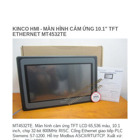
KINCO HMI - MÀN HÌNH CẢM ỨNG 10.1" TFT
ETHERNET MT4532TE
MT4532TE. Màn hình cảm ứng TFT LCD 65,536 màu, 10.1
inch, chip 32-bit 800MHz RISC. Cổng Ethernet giao tiếp PLC
Siemens S7-1200. Hỗ trợ Modbus ASCII/RTU/TCP. Xuất xứ: