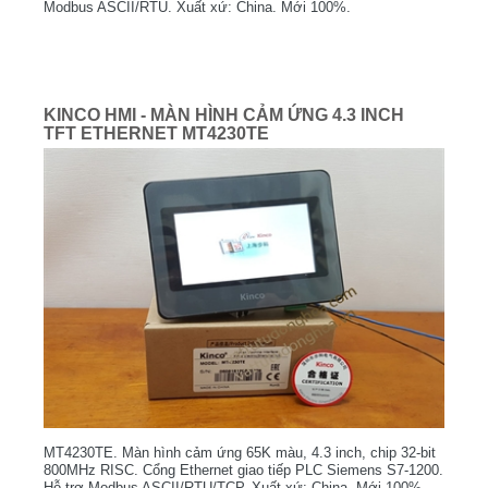
Modbus ASCII/RTU. Xuất xứ: China. Mới 100%.
KINCO HMI - MÀN HÌNH CẢM ỨNG 4.3 INCH
TFT ETHERNET MT4230TE
MT4230TE. Màn hình cảm ứng 65K màu, 4.3 inch, chip 32-bit
800MHz RISC. Cổng Ethernet giao tiếp PLC Siemens S7-1200.
Hỗ trợ Modbus ASCII/RTU/TCP. Xuất xứ: China. Mới 100%.