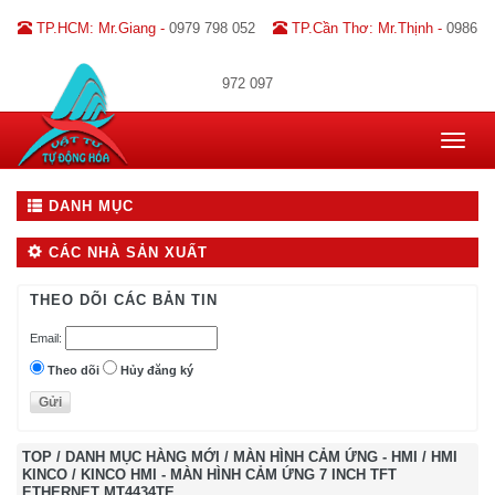
TP.HCM: Mr.Giang -
0979 798 052
TP.Cần Thơ: Mr.Thịnh -
0986
972 097
Toggle
navigat
DANH MỤC
CÁC NHÀ SẢN XUẤT
THEO DÕI CÁC BẢN TIN
Email:
Theo dõi
Hủy đăng ký
TOP
/
DANH MỤC HÀNG MỚI
/
MÀN HÌNH CẢM ỨNG - HMI
/
HMI
KINCO
/
KINCO HMI - MÀN HÌNH CẢM ỨNG 7 INCH TFT
ETHERNET MT4434TE