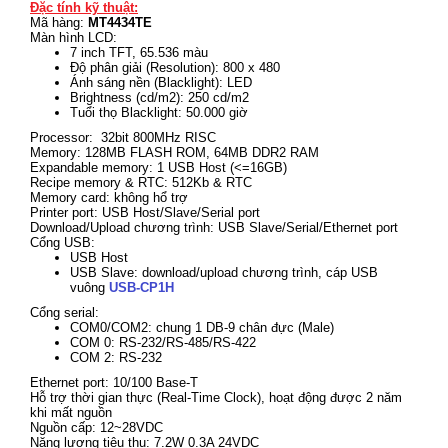
Đặc tính kỹ thuật:
Mã hàng:
MT4434TE
Màn hình LCD:
7 inch TFT, 65.536 màu
Độ phân giải (Resolution): 800 x 480
Ánh sáng nền (Blacklight): LED
Brightness (cd/m2): 250 cd/m2
Tuổi thọ Blacklight: 50.000 giờ
Processor: 32bit 800MHz RISC
Memory: 128MB FLASH ROM, 64MB DDR2 RAM
Expandable memory: 1 USB Host (<=16GB)
Recipe memory & RTC: 512Kb & RTC
Memory card: không hổ trợ
Printer port: USB Host/Slave/Serial port
Download/Upload chương trình: USB Slave/Serial/Ethernet port
Cổng USB:
USB Host
USB Slave: download/upload chương trình, cáp USB
vuông
USB-CP1H
Cổng serial:
COM0/COM2: chung 1 DB-9 chân đực (Male)
COM 0: RS-232/RS-485/RS-422
COM 2: RS-232
Ethernet port: 10/100 Base-T
Hỗ trợ thời gian thực (Real-Time Clock), hoạt động được 2 năm
khi mất nguồn
Nguồn cấp: 12~28VDC
Năng lượng tiêu thụ: 7.2W 0.3A 24VDC