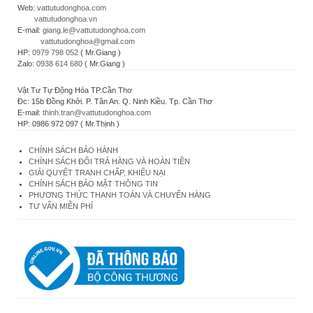
Web:
vattutudonghoa.com
vattutudonghoa.vn
E-mail:
giang.le@vattutudonghoa.com
vattutudonghoa@gmail.com
HP:
0979 798 052
( Mr.Giang )
Zalo:
0938 614 680
( Mr.Giang )
Vật Tư Tự Động Hóa TP.Cần Thơ
Đc: 15b Đồng Khởi. P. Tân An. Q. Ninh Kiều. Tp. Cần Thơ
E-mail:
thinh.tran@vattutudonghoa.com
HP: 0986 972 097 ( Mr.Thịnh )
CHÍNH SÁCH BẢO HÀNH
CHÍNH SÁCH ĐỔI TRẢ HÀNG VÀ HOÀN TIỀN
GIẢI QUYẾT TRANH CHẤP, KHIẾU NẠI
CHÍNH SÁCH BẢO MẬT THÔNG TIN
PHƯƠNG THỨC THANH TOÁN VÀ CHUYỂN HÀNG
TƯ VẤN MIỄN PHÍ