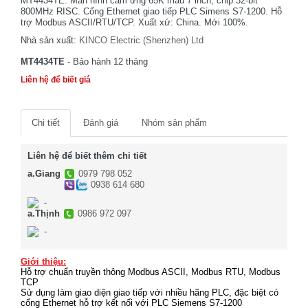
MT4434TE. Màn hình cảm ứng 65K màu 7 inch, chip 32-bit
800MHz RISC. Cổng Ethernet giao tiếp PLC Simens S7-1200. Hỗ
trợ Modbus ASCII/RTU/TCP. Xuất xứ: China. Mới 100%.
Nhà sản xuất:
KINCO Electric (Shenzhen) Ltd
MT4434TE
- Bảo hành 12 tháng
Liên hệ để biết giá
Chi tiết
Đánh giá
Nhóm sản phẩm
Liên hệ để biết thêm chi tiết
a.Giang
0979 798 052
0938 614 680
-
a.Thịnh
0986 972 097
-
Giới thiệu:
Hỗ trợ chuẩn truyền thông Modbus ASCII, Modbus RTU, Modbus
TCP
Sử dụng làm giao diện giao tiếp với nhiều hãng PLC, đặc biệt có
cổng Ethernet hỗ trợ kết nối với PLC Siemens S7-1200