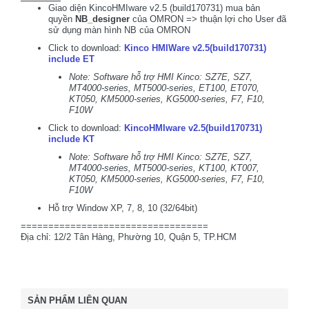
Giao diện KincoHMIware v2.5 (build170731) mua bản
quyền
NB_designer
của OMRON => thuận lợi cho User đã
sử dụng màn hình NB của OMRON
Click to download:
Kinco HMIWare v2.5(build170731)
include ET
Note: Software hỗ trợ HMI Kinco: SZ7E, SZ7,
MT4000-series, MT5000-series, ET100, ET070,
KT050, KM5000-series, KG5000-series, F7, F10,
F10W
Click to download:
KincoHMIware v2.5(build170731)
include KT
Note: Software hỗ trợ HMI Kinco: SZ7E, SZ7,
MT4000-series, MT5000-series, KT100, KT007,
KT050, KM5000-series, KG5000-series, F7, F10,
F10W
Hỗ trợ Window XP, 7, 8, 10 (32/64bit)
==================================
Địa chỉ: 12/2 Tân Hàng, Phường 10, Quận 5, TP.HCM
SẢN PHẨM LIÊN QUAN