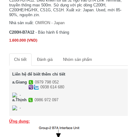
C200H-B7A12. Điều khiển tối đa 32 ngõ vào B7A Link Terminal,
truyền thông max 500m. Sử dụng với plc dòng C200H,
C200HE/HG/HX, CS1G, CS1H. Xuất xứ: Japan. Used, mới 85-
90%, nguyên zin.
Nhà sản xuất:
OMRON - Japan
C200H-B7A12
- Bảo hành 6 tháng
1.600.000 (VND)
Chi tiết
Đánh giá
Nhóm sản phẩm
Liên hệ để biết thêm chi tiết
a.Giang
0979 798 052
0938 614 680
-
a.Thịnh
0986 972 097
-
Ứng dụng: