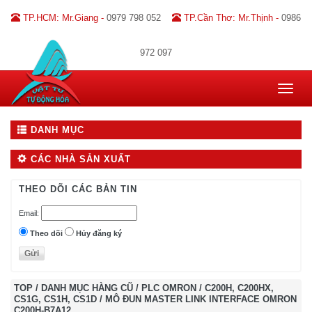
TP.HCM: Mr.Giang -
0979 798 052
TP.Cần Thơ: Mr.Thịnh -
0986
972 097
Toggle
navigat
DANH MỤC
CÁC NHÀ SẢN XUẤT
THEO DÕI CÁC BẢN TIN
Email:
Theo dõi
Hủy đăng ký
TOP
/
DANH MỤC HÀNG CŨ
/
PLC OMRON
/
C200H, C200HX,
CS1G, CS1H, CS1D
/
MÔ ĐUN MASTER LINK INTERFACE OMRON
C200H-B7A12