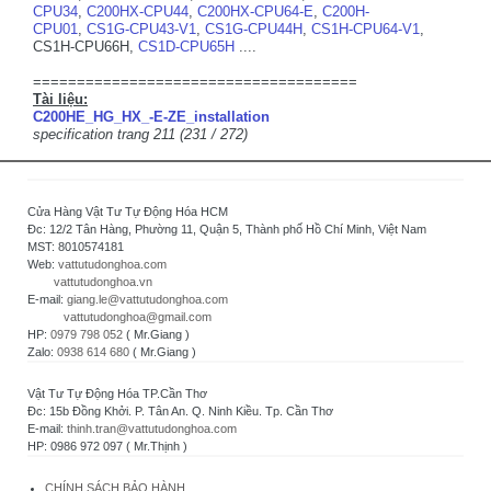
CPU34
,
C200HX-CPU44
,
C200HX-CPU64-E
,
C200H-
CPU01
,
CS1G-CPU43-V1
,
CS1G-CPU44H
,
CS1H-CPU64-V1
,
CS1H-CPU66H,
CS1D-CPU65H
....
=====================================
Tài liệu:
C200HE_HG_HX_-E-ZE_installation
specification trang 211 (231 / 272)
Cửa Hàng Vật Tư Tự Động Hóa HCM
Đc: 12/2 Tân Hàng, Phường 11, Quận 5, Thành phố Hồ Chí Minh, Việt Nam
MST: 8010574181
Web:
vattutudonghoa.com
vattutudonghoa.vn
E-mail:
giang.le@vattutudonghoa.com
vattutudonghoa@gmail.com
HP:
0979 798 052
( Mr.Giang )
Zalo:
0938 614 680
( Mr.Giang )
Vật Tư Tự Động Hóa TP.Cần Thơ
Đc: 15b Đồng Khởi. P. Tân An. Q. Ninh Kiều. Tp. Cần Thơ
E-mail:
thinh.tran@vattutudonghoa.com
HP: 0986 972 097 ( Mr.Thịnh )
CHÍNH SÁCH BẢO HÀNH