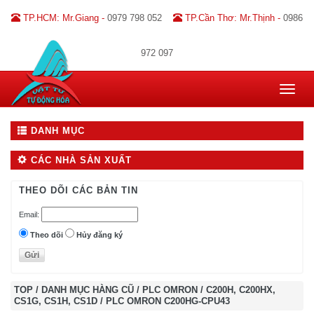
TP.HCM: Mr.Giang -
0979 798 052
TP.Cần Thơ: Mr.Thịnh -
0986
972 097
Toggle
navigat
DANH MỤC
CÁC NHÀ SẢN XUẤT
THEO DÕI CÁC BẢN TIN
Email:
Theo dõi
Hủy đăng ký
TOP
/
DANH MỤC HÀNG CŨ
/
PLC OMRON
/
C200H, C200HX,
CS1G, CS1H, CS1D
/
PLC OMRON C200HG-CPU43