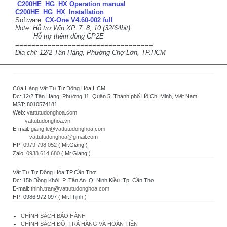
C200HE_HG_HX Operation manual
C200HE_HG_HX_Installation
Software:
CX-One V4.60-002 full
Note: Hỗ trợ Win XP, 7, 8, 10 (32/64bit)
Hỗ trợ thêm dòng CP2E
==================================
Địa chỉ: 12/2 Tân Hàng, Phường Chợ Lớn, TP.HCM
Cửa Hàng Vật Tư Tự Động Hóa HCM
Đc: 12/2 Tân Hàng, Phường 11, Quận 5, Thành phố Hồ Chí Minh, Việt Nam
MST: 8010574181
Web:
vattutudonghoa.com
vattutudonghoa.vn
E-mail:
giang.le@vattutudonghoa.com
vattutudonghoa@gmail.com
HP:
0979 798 052
( Mr.Giang )
Zalo:
0938 614 680
( Mr.Giang )
Vật Tư Tự Động Hóa TP.Cần Thơ
Đc: 15b Đồng Khởi. P. Tân An. Q. Ninh Kiều. Tp. Cần Thơ
E-mail:
thinh.tran@vattutudonghoa.com
HP: 0986 972 097 ( Mr.Thịnh )
CHÍNH SÁCH BẢO HÀNH
CHÍNH SÁCH ĐỔI TRẢ HÀNG VÀ HOÀN TIỀN