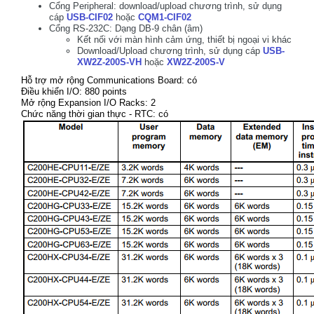
Cổng Peripheral: download/upload chương trình, sử dụng
cáp
USB-CIF02
hoặc
CQM1-CIF02
Cổng RS-232C: Dạng DB-9 chân (âm)
Kết nối với màn hình cảm ứng, thiết bị ngoại vi khác
Download/Upload chương trình, sử dụng cáp
USB-
XW2Z-200S-VH
hoặc
XW2Z-200S-V
Hỗ trợ mở rộng Communications Board: có
Điều khiển I/O: 880 points
Mở rộng Expansion I/O Racks: 2
Chức năng thời gian thực - RTC: có