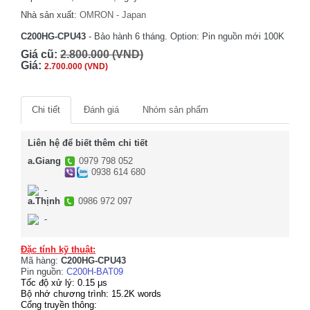
Nhà sản xuất:
OMRON - Japan
C200HG-CPU43
- Bảo hành 6 tháng. Option: Pin nguồn mới 100K
Giá cũ:
2.800.000 (VND)
Giá:
2.700.000 (VND)
Chi tiết
Đánh giá
Nhóm sản phẩm
Liên hệ để biết thêm chi tiết
a.Giang
0979 798 052
0938 614 680
-
a.Thịnh
0986 972 097
-
Đặc tính kỹ thuật:
Mã hàng:
C200HG-CPU43
Pin nguồn:
C200H-BAT09
Tốc độ xử lý: 0.15 μs
Bộ nhớ chương trình: 15.2K words
Cổng truyền thông: