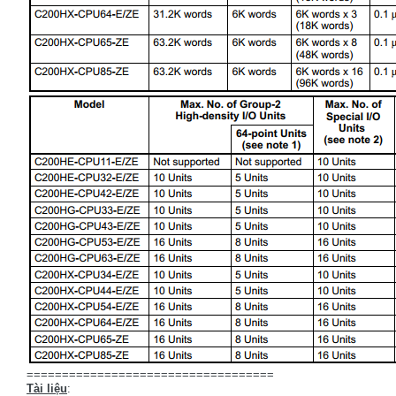
===================================
Tài liệu
: