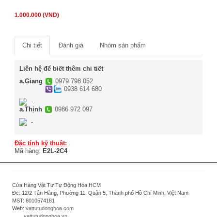
1.000.000 (VND)
Chi tiết
Đánh giá
Nhóm sản phẩm
Liên hệ để biết thêm chi tiết
a.Giang
0979 798 052
0938 614 680
-
a.Thịnh
0986 972 097
-
Đặc tính kỹ thuật:
Mã hàng:
E2L-2C4
Cửa Hàng Vật Tư Tự Động Hóa HCM
Đc: 12/2 Tân Hàng, Phường 11, Quận 5, Thành phố Hồ Chí Minh, Việt Nam
MST: 8010574181
Web:
vattutudonghoa.com
vattutudonghoa.vn