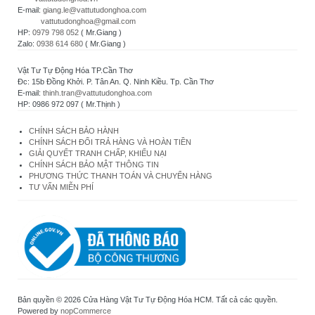
E-mail:
giang.le@vattutudonghoa.com
vattutudonghoa@gmail.com
HP:
0979 798 052
( Mr.Giang )
Zalo:
0938 614 680
( Mr.Giang )
Vật Tư Tự Động Hóa TP.Cần Thơ
Đc: 15b Đồng Khởi. P. Tân An. Q. Ninh Kiều. Tp. Cần Thơ
E-mail:
thinh.tran@vattutudonghoa.com
HP: 0986 972 097 ( Mr.Thịnh )
CHÍNH SÁCH BẢO HÀNH
CHÍNH SÁCH ĐỔI TRẢ HÀNG VÀ HOÀN TIỀN
GIẢI QUYẾT TRANH CHẤP, KHIẾU NẠI
CHÍNH SÁCH BẢO MẬT THÔNG TIN
PHƯƠNG THỨC THANH TOÁN VÀ CHUYỂN HÀNG
TƯ VẤN MIỄN PHÍ
Bản quyền © 2026 Cửa Hàng Vật Tư Tự Động Hóa HCM. Tất cả các quyền.
Powered by
nopCommerce