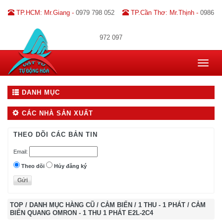
TP.HCM: Mr.Giang -
0979 798 052
TP.Cần Thơ: Mr.Thịnh -
0986
972 097
Toggle
navigat
DANH MỤC
CÁC NHÀ SẢN XUẤT
THEO DÕI CÁC BẢN TIN
Email:
Theo dõi
Hủy đăng ký
TOP
/
DANH MỤC HÀNG CŨ
/
CẢM BIẾN
/
1 THU - 1 PHÁT
/
CẢM
BIẾN QUANG OMRON - 1 THU 1 PHÁT E2L-2C4