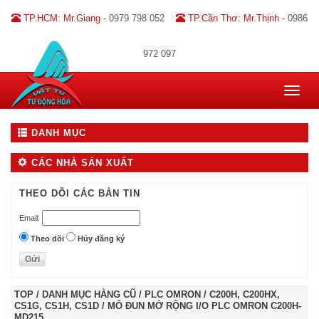
TP.HCM: Mr.Giang -
0979 798 052
TP.Cần Thơ: Mr.Thịnh -
0986
972 097
Toggle
navigat
DANH MỤC
CÁC NHÀ SẢN XUẤT
THEO DÕI CÁC BẢN TIN
Email:
Theo dõi
Hủy đăng ký
TOP
/
DANH MỤC HÀNG CŨ
/
PLC OMRON
/
C200H, C200HX,
CS1G, CS1H, CS1D
/
MÔ ĐUN MỞ RỘNG I/O PLC OMRON C200H-
MD215