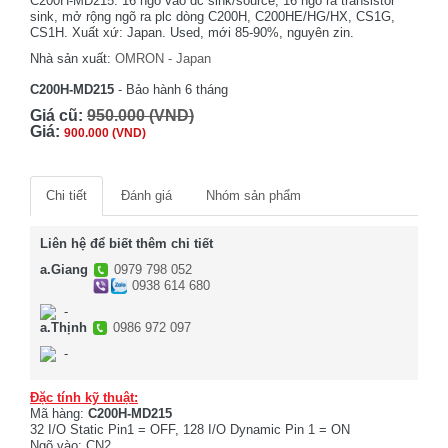
C200H-MD215. 16 ngõ vào dc sink/source, 16 ngõ ra transistor
sink, mở rộng ngõ ra plc dòng C200H, C200HE/HG/HX, CS1G,
CS1H. Xuất xứ: Japan. Used, mới 85-90%, nguyên zin.
Nhà sản xuất:
OMRON - Japan
C200H-MD215
- Bảo hành 6 tháng
Giá cũ:
950.000 (VND)
Giá:
900.000 (VND)
Chi tiết
Đánh giá
Nhóm sản phẩm
Liên hệ để biết thêm chi tiết
a.Giang
0979 798 052
0938 614 680
-
a.Thịnh
0986 972 097
-
Đặc tính kỹ thuật:
Mã hàng:
C200H-MD215
32 I/O Static Pin1 = OFF, 128 I/O Dynamic Pin 1 = ON
Ngõ vào: CN2