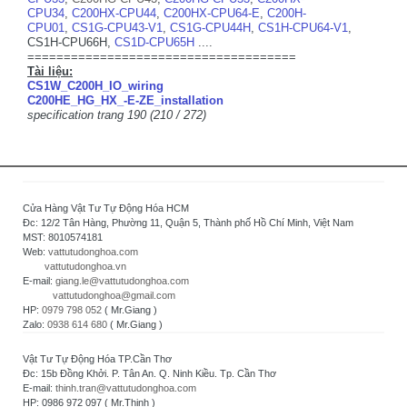
CPU34
,
C200HX-CPU44
,
C200HX-CPU64-E
,
C200H-
CPU01
,
CS1G-CPU43-V1
,
CS1G-CPU44H
,
CS1H-CPU64-V1
,
CS1H-CPU66H,
CS1D-CPU65H
....
=====================================
Tài liệu:
CS1W_C200H_IO_wiring
C200HE_HG_HX_-E-ZE_installation
specification trang 190 (210 / 272)
Cửa Hàng Vật Tư Tự Động Hóa HCM
Đc: 12/2 Tân Hàng, Phường 11, Quận 5, Thành phố Hồ Chí Minh, Việt Nam
MST: 8010574181
Web:
vattutudonghoa.com
vattutudonghoa.vn
E-mail:
giang.le@vattutudonghoa.com
vattutudonghoa@gmail.com
HP:
0979 798 052
( Mr.Giang )
Zalo:
0938 614 680
( Mr.Giang )
Vật Tư Tự Động Hóa TP.Cần Thơ
Đc: 15b Đồng Khởi. P. Tân An. Q. Ninh Kiều. Tp. Cần Thơ
E-mail:
thinh.tran@vattutudonghoa.com
HP: 0986 972 097 ( Mr.Thịnh )