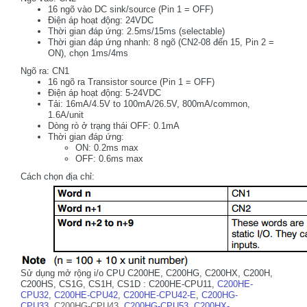
16 ngõ vào DC sink/source (Pin 1 = OFF)
Điện áp hoạt động: 24VDC
Thời gian đáp ứng: 2.5ms/15ms (selectable)
Thời gian đáp ứng nhanh: 8 ngõ (CN2-08 đến 15, Pin 2 =
ON), chọn 1ms/4ms
Ngõ ra: CN1
16 ngõ ra Transistor source (Pin 1 = OFF)
Điện áp hoạt động: 5-24VDC
Tải: 16mA/4.5V to 100mA/26.5V, 800mA/common,
1.6A/unit
Dòng rò ở trạng thái OFF: 0.1mA
Thời gian đáp ứng:
ON: 0.2ms max
OFF: 0.6ms max
Cách chọn địa chỉ:
Sử dụng mở rộng i/o CPU C200HE, C200HG, C200HX, C200H,
C200HS, CS1G, CS1H, CS1D : C200HE-CPU11,
C200HE-
CPU32
,
C200HE-CPU42
,
C200HE-CPU42-E
,
C200HG-
CPU33
,
C200HG-CPU43
,
C200HG-CPU53
,
C200HX-