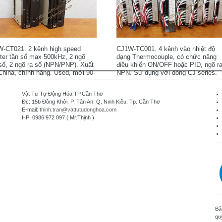
-CT021. 2 kênh high speed
CJ1W-TC001. 4 kênh vào nhiệt độ
ter tần số max 500kHz, 2 ngõ
dạng Thermocouple, có chức năng
số, 2 ngõ ra số (NPN/PNP). Xuất
điều khiển ON/OFF hoặc PID, ngõ r
China, chính hãng. Used, mới 90-
NPN. Sử dụng với dòng CJ series.
 nguyên zin.
Xuất xứ: Japan. Used, mới 90-95%,
nguyên zin.
Vật Tư Tự Động Hóa TP.Cần Thơ
Đc: 15b Đồng Khởi. P. Tân An. Q. Ninh Kiều. Tp. Cần Thơ
E-mail:
thinh.tran@vattutudonghoa.com
HP: 0986 972 097 ( Mr.Thịnh )
Bả
qu