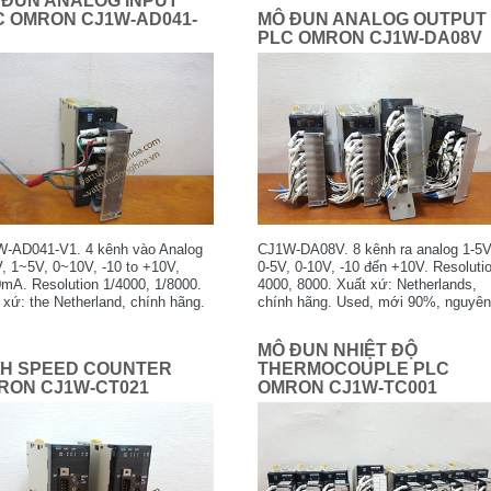
 ĐUN ANALOG INPUT
C OMRON CJ1W-AD041-
MÔ ĐUN ANALOG OUTPUT
PLC OMRON CJ1W-DA08V
-AD041-V1. 4 kênh vào Analog
CJ1W-DA08V. 8 kênh ra analog 1-5V
, 1~5V, 0~10V, -10 to +10V,
0-5V, 0-10V, -10 đến +10V. Resoluti
mA. Resolution 1/4000, 1/8000.
4000, 8000. Xuất xứ: Netherlands,
 xứ: the Netherland, chính hãng.
chính hãng. Used, mới 90%, nguyên
hong bị ngã vàng, nguyên zin.
zin.
MÔ ĐUN NHIỆT ĐỘ
GH SPEED COUNTER
THERMOCOUPLE PLC
RON CJ1W-CT021
OMRON CJ1W-TC001