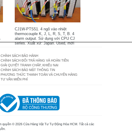
CJ1W-PTS51. 4 ngõ vào nhiệt
thermocouple K, J, L, R, S, T, B. 4
a
alarm output. Sử dụng với CPU CJ
series. Xuất xứ: Japan. Used, mới
90-95%, nguyên zin.
CHÍNH SÁCH BẢO HÀNH
CHÍNH SÁCH ĐỔI TRẢ HÀNG VÀ HOÀN TIỀN
GIẢI QUYẾT TRANH CHẤP, KHIẾU NẠI
CHÍNH SÁCH BẢO MẬT THÔNG TIN
PHƯƠNG THỨC THANH TOÁN VÀ CHUYỂN HÀNG
TƯ VẤN MIỄN PHÍ
n quyền © 2026 Cửa Hàng Vật Tư Tự Động Hóa HCM. Tất cả các
yền.