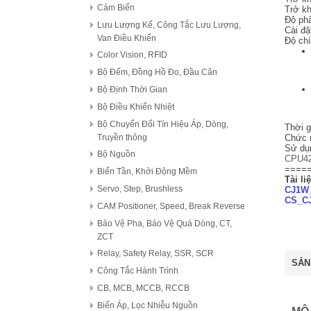
Cảm Biến
Trở kh
Độ phâ
Lưu Lượng Kế, Công Tắc Lưu Lượng,
Cài đặt
Van Điều Khiển
Độ ch
Color Vision, RFID
Bộ Đếm, Đồng Hồ Đo, Đầu Cân
Bộ Định Thời Gian
Bộ Điều Khiển Nhiệt
Bộ Chuyển Đổi Tín Hiệu Áp, Dòng,
Thời g
Truyền thông
Chức n
Sử dụ
Bộ Nguồn
CPU4
====
Biến Tần, Khởi Động Mềm
Tài liê
Servo, Step, Brushless
CJ1W
CS_CJ
CAM Positioner, Speed, Break Reverse
Bảo Vệ Pha, Bảo Vệ Quá Dòng, CT,
ZCT
Relay, Safety Relay, SSR, SCR
SẢN
Công Tắc Hành Trình
CB, MCB, MCCB, RCCB
Biến Áp, Lọc Nhiễu Nguồn