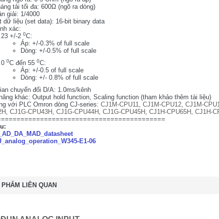
áng tải tối đa: 600Ω (ngõ ra dòng)
n giải: 1/4000
 dữ liệu (set data): 16-bit binary data
ính xác:
0
23 +/-2
C:
Áp: +/-0.3% of full scale
Dòng: +/-0.5% of full scale
0
0
0
C đến 55
C:
Áp: +/-0.5 of full scale
Dòng: +/- 0.8% of full scale
ian chuyển đổi D/A: 1.0ms/kênh
ăng khác: Output hold function, Scaling function (tham khảo thêm tài liệu)
ng với PLC Omron dòng CJ-series:
CJ1M-CPU11
,
CJ1M-CPU12
,
CJ1M-CPU
2H
,
CJ1G-CPU43H
,
CJ1G-CPU44H
,
CJ1G-CPU45H
,
CJ1H-CPU65H
,
CJ1H-C
===========================================
̣u:
_AD_DA_MAD_datasheet
_analog_operation_W345-E1-06
 PHẨM LIÊN QUAN