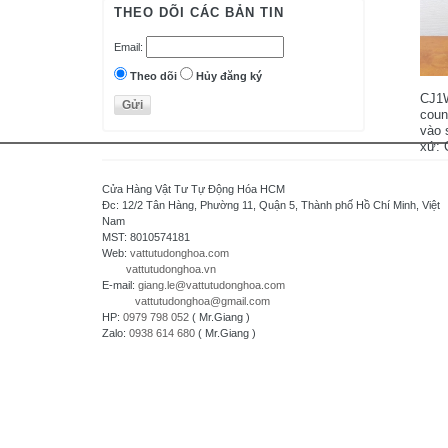
AutomationDirect - USA
THEO DÕI CÁC BẢN TIN
D.H.M Korea
Email:
Delta - Taiwan
Danfoss - Denmark
Theo dõi
Hủy đăng ký
CJ1W
DAITRON
coun
Delta Electronics, Inc
vào 
xứ: 
Densei-Lambda - Japan
95%,
Daihara Electric Co.,Ltd - Japan
Cửa Hàng Vật Tư Tự Động Hóa HCM
Di-soric - Germany
Đc: 12/2 Tân Hàng, Phường 11, Quận 5, Thành phố Hồ Chí Minh, Việt
Nam
Denki Seikosha - Japan
MST: 8010574181
Daiichi Electronics co.,Ltd - Japan
Web:
vattutudonghoa.com
vattutudonghoa.vn
Fuji Electric - Japan
E-mail:
giang.le@vattutudonghoa.com
FESTO
vattutudonghoa@gmail.com
HP:
0979 798 052
( Mr.Giang )
FDK Coperation
Zalo:
0938 614 680
( Mr.Giang )
Hitachi - Japan
HCFA - China
HIOKI - Japan
HAGER