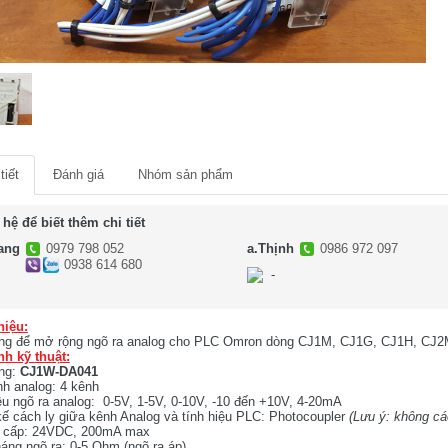
tiết
Đánh giá
Nhóm sản phẩm
 hệ để biết thêm chi tiết
ang
0979 798 052
a.Thịnh
0986 972 097
0938 614 680
-
-
hiệu:
g để mở rộng ngõ ra analog cho PLC Omron dòng CJ1M, CJ1G, CJ1H, CJ2M đ
nh kỹ thuật:
ng:
CJ1W-DA041
h analog: 4 kênh
ệu ngõ ra analog: 0-5V, 1-5V, 0-10V, -10 đến +10V, 4-20mA
kế cách ly giữa kênh Analog và tính hiệu PLC: Photocoupler
(Lưu ý: không cá
 cấp: 24VDC, 200mA max
áng ngõ ra: 0-5 Ohm (ngõ ra áp)