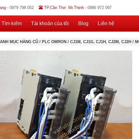
ang -
0979 798 052
TP.Cần Thơ: Mr.Thịnh -
0986 972 097
Tìm kiếm
Tài khoản của tôi
Blog
Liên hệ
ANH MỤC HÀNG CŨ
/
PLC OMRON
/
CJ1M, CJ1G, CJ1H, CJ2M, CJ2H
/
M