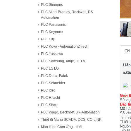
PLC Siemens
PLC Allen-Bradley, Rockwell, RS
Automation
PLC Panasonic
PLC Keyence
PLC Fuji
PLC Koyo - AutomationDirect
Chi 
PLC Yaskawa
PLC Samsung, Xinje, HCFA
Liên
PLC LS LG
a.Gi
PLC Delta, Fatek
PLC Schneider
PLC Idec
Giới t
PLC Hitachi
Sử dụn
Đặc tí
PLC Sharp
Mã hà
PLC Wago, Beckhoff, BR-Automation
Số kên
Tín hi
Thiết Bị Mạng SCADA, DCS, CC-LINK
Thiết 
Nguồn
Màn Hình Cảm Ứng - HMI
Trở kh