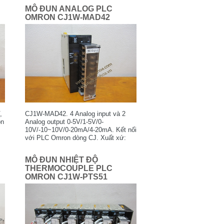
MÔ ĐUN ANALOG PLC
OMRON CJ1W-MAD42
,
CJ1W-MAD42. 4 Analog input và 2
on
Analog output 0-5V/1-5V/0-
10V/-10~10V/0-20mA/4-20mA. Kết nối
với PLC Omron dòng CJ. Xuất xứ:
The Netherlands. Used, mới 90%,
nguyên zin.
MÔ ĐUN NHIỆT ĐỘ
THERMOCOUPLE PLC
OMRON CJ1W-PTS51