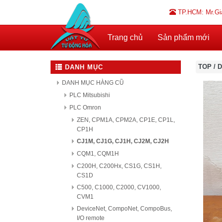
TP.HCM: Mr.Gi
Trang chủ
Sản phẩm mới
TOP
/
D
DANH MỤC
DANH MỤC HÀNG CŨ
PLC Mitsubishi
PLC Omron
ZEN, CPM1A, CPM2A, CP1E, CP1L,
CP1H
CJ1M, CJ1G, CJ1H, CJ2M, CJ2H
CQM1, CQM1H
C200H, C200Hx, CS1G, CS1H,
CS1D
C500, C1000, C2000, CV1000,
CVM1
DeviceNet, CompoNet, CompoBus,
I/O remote