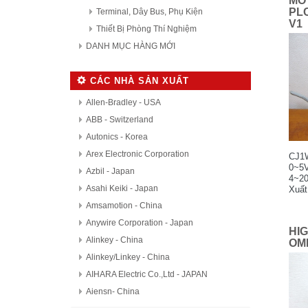
MÔ
PL
Terminal, Dây Bus, Phụ Kiện
V1
Thiết Bị Phòng Thí Nghiệm
DANH MỤC HÀNG MỚI
CÁC NHÀ SẢN XUẤT
Allen-Bradley - USA
ABB - Switzerland
Autonics - Korea
Arex Electronic Corporation
CJ1W
0~5V
Azbil - Japan
4~20
Asahi Keiki - Japan
Xuất
Bên 
Amsamotion - China
Anywire Corporation - Japan
HI
Alinkey - China
OM
Alinkey/Linkey - China
AIHARA Electric Co.,Ltd - JAPAN
Aiensn- China