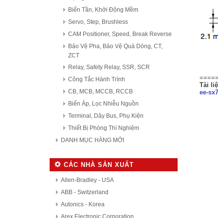
Biến Tần, Khởi Động Mềm
Servo, Step, Brushless
CAM Positioner, Speed, Break Reverse
Bảo Vệ Pha, Bảo Vệ Quá Dòng, CT,
ZCT
Relay, Safety Relay, SSR, SCR
====
Công Tắc Hành Trình
Tài li
CB, MCB, MCCB, RCCB
ee-sx
Biến Áp, Lọc Nhiễu Nguồn
Terminal, Dây Bus, Phụ Kiện
Thiết Bị Phòng Thí Nghiệm
DANH MỤC HÀNG MỚI
CÁC NHÀ SẢN XUẤT
Allen-Bradley - USA
ABB - Switzerland
Autonics - Korea
Arex Electronic Corporation