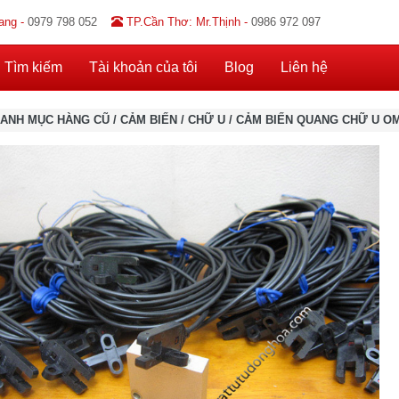
ang -
0979 798 052
TP.Cần Thơ: Mr.Thịnh -
0986 972 097
Tìm kiếm
Tài khoản của tôi
Blog
Liên hệ
ANH MỤC HÀNG CŨ
/
CẢM BIẾN
/
CHỮ U
/
CẢM BIẾN QUANG CHỮ U OM