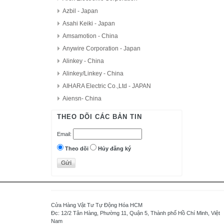
Azbil - Japan
Asahi Keiki - Japan
Amsamotion - China
Anywire Corporation - Japan
Alinkey - China
Alinkey/Linkey - China
AIHARA Electric Co.,Ltd - JAPAN
Aiensn- China
AutomationDirect - USA
THEO DÕI CÁC BẢN TIN
D.H.M Korea
Email:
Delta - Taiwan
Danfoss - Denmark
Theo dõi
Hủy đăng ký
DAITRON
Delta Electronics, Inc
Densei-Lambda - Japan
Daihara Electric Co.,Ltd - Japan
Cửa Hàng Vật Tư Tự Động Hóa HCM
Di-soric - Germany
Đc: 12/2 Tân Hàng, Phường 11, Quận 5, Thành phố Hồ Chí Minh, Việt
Nam
Denki Seikosha - Japan