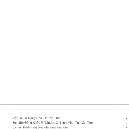
Vật Tư Tự Động Hóa TP.Cần Thơ
Đc: 15b Đồng Khởi. P. Tân An. Q. Ninh Kiều. Tp. Cần Thơ
E-mail:
thinh.tran@vattutudonghoa.com