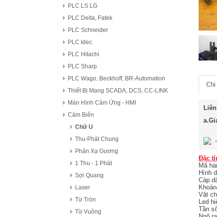
PLC LS LG
PLC Delta, Fatek
PLC Schneider
PLC Idec
PLC Hitachi
PLC Sharp
PLC Wago, Beckhoff, BR-Automation
Chi 
Thiết Bị Mạng SCADA, DCS, CC-LINK
Màn Hình Cảm Ứng - HMI
Liên
Cảm Biến
a.Gi
Chữ U
Thu-Phát Chung
Phản Xạ Gương
Đặc tí
1 Thu - 1 Phát
Mã hà
Hình d
Sợi Quang
Cáp d
Khoảng
Laser
Vật ch
Từ Tròn
Led hiể
Tần số
Từ Vuông
Ngõ r