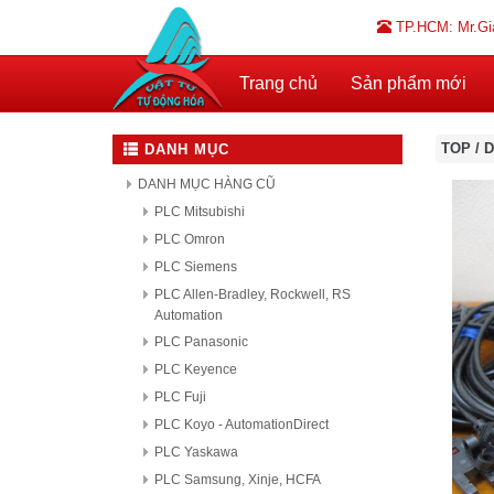
TP.HCM: Mr.Gi
Trang chủ
Sản phẩm mới
TOP
/
D
DANH MỤC
DANH MỤC HÀNG CŨ
PLC Mitsubishi
PLC Omron
PLC Siemens
PLC Allen-Bradley, Rockwell, RS
Automation
PLC Panasonic
PLC Keyence
PLC Fuji
PLC Koyo - AutomationDirect
PLC Yaskawa
PLC Samsung, Xinje, HCFA