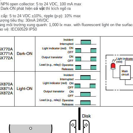
NPN open collector: 5 to 24 VDC, 100 mA max
Dark-ON phát hiện
có vật
thì kích ngõ ra
cấp: 5 to 24 VDC ±10%, ripple (p-p): 10% max
lượng tiêu thụ: 30mA 24VDC
ng môi trường xung quanh: 1,000 lx max. with fluorescent light on the surface
ảo vệ: IEC60529 IP50