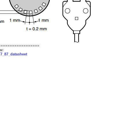
==================
ệu:
77_87_datasheet