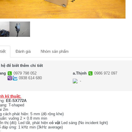
tiết
Đánh giá
Nhóm sản phẩm
 hệ để biết thêm chi tiết
ang
0979 798 052
a.Thịnh
0986 972 097
0938 614 680
-
-
nh kỹ thuật:
ng:
EE-SX772A
ạng: T-shaped
ài 2m
 cách phát hiện: 5 mm (độ rộng khe)
uẩn: vuông 2 × 0.8 mm min
n thị (đỏ):
Led tắt, phát hiện
có
vật
Led sáng (No incident light)
 đáp ứng: 1 kHz min (3kHz average)
a: