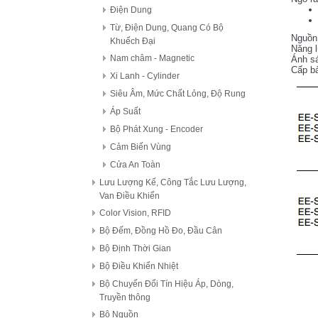
Điện Dung
Từ, Điện Dung, Quang Có Bộ
Nguồn 
Khuếch Đại
Năng 
Nam châm - Magnetic
Ánh sá
Cấp b
Xi Lanh - Cylinder
Siêu Âm, Mức Chất Lỏng, Độ Rung
Áp Suất
Bộ Phát Xung - Encoder
Cảm Biến Vùng
Cửa An Toàn
Lưu Lượng Kế, Công Tắc Lưu Lượng,
Van Điều Khiển
Color Vision, RFID
Bộ Đếm, Đồng Hồ Đo, Đầu Cân
Bộ Định Thời Gian
Bộ Điều Khiển Nhiệt
Bộ Chuyển Đổi Tín Hiệu Áp, Dòng,
Truyền thông
Bộ Nguồn