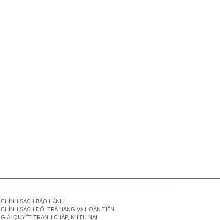
CHÍNH SÁCH BẢO HÀNH
CHÍNH SÁCH ĐỔI TRẢ HÀNG VÀ HOÀN TIỀN
GIẢI QUYẾT TRANH CHẤP, KHIẾU NẠI