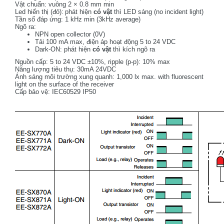
Vật chuẩn: vuông 2 × 0.8 mm min
Led hiển thị (đỏ):
phát hiện
có vật
thì LED sáng (no incident light)
Tần số đáp ứng: 1 kHz min (3kHz average)
Ngõ ra:
NPN open collector (0V)
Tải 100 mA max, điện áp hoạt động 5 to 24 VDC
Dark-ON: phát hiện
có vật
thì kích ngõ ra
Nguồn cấp: 5 to 24 VDC ±10%, ripple (p-p): 10% max
Năng lượng tiêu thụ: 30mA 24VDC
Ánh sáng môi trường xung quanh: 1,000 lx max. with fluorescent
light on the surface of the receiver
Cấp bảo vệ: IEC60529 IP50