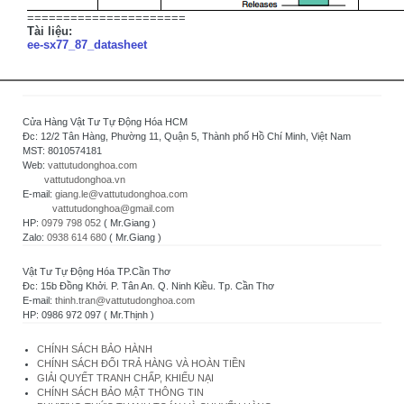
======================
Tài liệu:
ee-sx77_87_datasheet
Cửa Hàng Vật Tư Tự Động Hóa HCM
Đc: 12/2 Tân Hàng, Phường 11, Quận 5, Thành phố Hồ Chí Minh, Việt Nam
MST: 8010574181
Web:
vattutudonghoa.com
vattutudonghoa.vn
E-mail:
giang.le@vattutudonghoa.com
vattutudonghoa@gmail.com
HP:
0979 798 052
( Mr.Giang )
Zalo:
0938 614 680
( Mr.Giang )
Vật Tư Tự Động Hóa TP.Cần Thơ
Đc: 15b Đồng Khởi. P. Tân An. Q. Ninh Kiều. Tp. Cần Thơ
E-mail:
thinh.tran@vattutudonghoa.com
HP: 0986 972 097 ( Mr.Thịnh )
CHÍNH SÁCH BẢO HÀNH
CHÍNH SÁCH ĐỔI TRẢ HÀNG VÀ HOÀN TIỀN
GIẢI QUYẾT TRANH CHẤP, KHIẾU NẠI
CHÍNH SÁCH BẢO MẬT THÔNG TIN