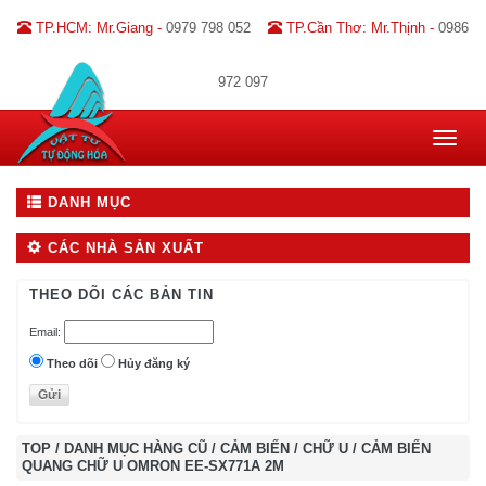
TP.HCM: Mr.Giang -
0979 798 052
TP.Cần Thơ: Mr.Thịnh -
0986
972 097
Toggle
navigat
DANH MỤC
CÁC NHÀ SẢN XUẤT
THEO DÕI CÁC BẢN TIN
Email:
Theo dõi
Hủy đăng ký
TOP
/
DANH MỤC HÀNG CŨ
/
CẢM BIẾN
/
CHỮ U
/
CẢM BIẾN
QUANG CHỮ U OMRON EE-SX771A 2M