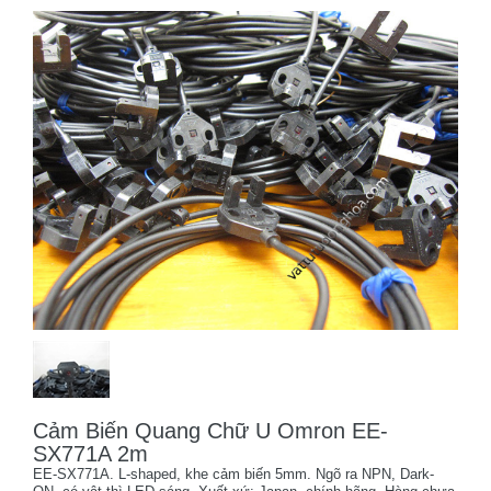
Cảm Biến Quang Chữ U Omron EE-
SX771A 2m
EE-SX771A. L-shaped, khe cảm biến 5mm. Ngõ ra NPN, Dark-