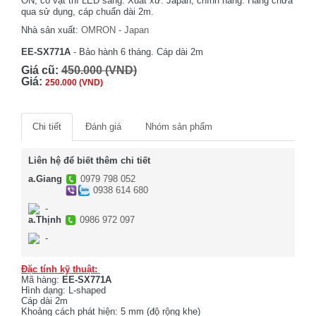
ON, có vật thì LED sáng. Xuất xứ: Japan, chính hãng. Hàng chưa
qua sử dụng, cáp chuẩn dài 2m.
Nhà sản xuất:
OMRON - Japan
EE-SX771A
- Bảo hành 6 tháng. Cáp dài 2m
Giá cũ:
450.000 (VND)
Giá:
250.000 (VND)
Chi tiết
Đánh giá
Nhóm sản phẩm
Liên hệ để biết thêm chi tiết
a.Giang
0979 798 052
0938 614 680
-
a.Thịnh
0986 972 097
-
Đặc tính kỹ thuật:
Mã hàng:
EE-SX771A
Hình dạng: L-shaped
Cáp dài 2m
Khoảng cách phát hiện: 5 mm (độ rộng khe)