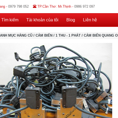
ang -
0979 798 052
TP.Cần Thơ: Mr.Thịnh -
0986 972 097
Tìm kiếm
Tài khoản của tôi
Blog
Liên hệ
ANH MỤC HÀNG CŨ
/
CẢM BIẾN
/
1 THU - 1 PHÁT
/
CẢM BIẾN QUANG OM