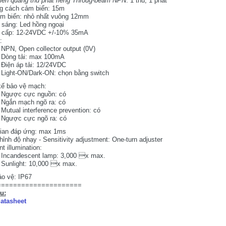
ến quang thu phát riêng Throug-beam NPN
: 1 thu, 1 phát
g cách cảm biến: 15m
ảm biến: nhỏ nhất vuông 12mm
sáng: Led hồng ngoại
 cấp: 12-24VDC +/-10% 35mA
:
NPN, Open collector output (0V)
Dòng tải: max 100mA
Điện áp tải: 12/24VDC
Light-ON/Dark-ON: chọn bằng switch
kế bảo vệ mạch:
Ngược cực nguồn: có
Ngắn mạch ngõ ra: có
Mutual interference prevention: có
Ngược cực ngõ ra: có
gian đáp ứng: max 1ms
hỉnh độ nhạy - Sensitivity adjustment: One-turn adjuster
t illumination:
Incandescent lamp: 3,000 x max.
Sunlight: 10,000 x max.
o vệ: IP67
=====================
ệu:
atasheet