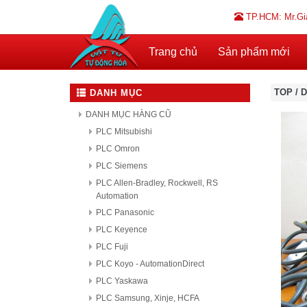
TP.HCM: Mr.Gi
Trang chủ
Sản phẩm mới
TOP
/
D
DANH MỤC
DANH MỤC HÀNG CŨ
PLC Mitsubishi
PLC Omron
PLC Siemens
PLC Allen-Bradley, Rockwell, RS
Automation
PLC Panasonic
PLC Keyence
PLC Fuji
PLC Koyo - AutomationDirect
PLC Yaskawa
PLC Samsung, Xinje, HCFA