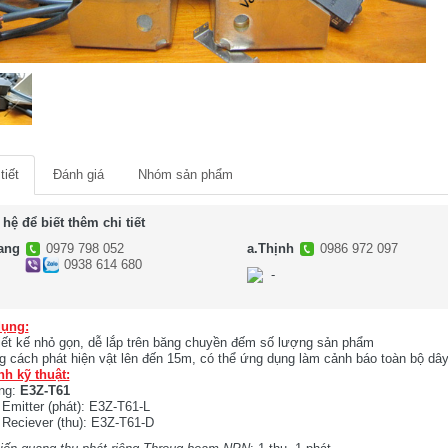
tiết
Đánh giá
Nhóm sản phẩm
 hệ để biết thêm chi tiết
ang
0979 798 052
a.Thịnh
0986 972 097
0938 614 680
-
-
ụng:
iết kế nhỏ gọn, dễ lắp trên băng chuyền đếm số lượng sản phẩm
 cách phát hiện vật lên đến 15m, có thể ứng dụng làm cảnh báo toàn bộ dây 
nh kỹ thuật:
ng:
E3Z-T61
Emitter (phát): E3Z-T61-L
Reciever (thu): E3Z-T61-D