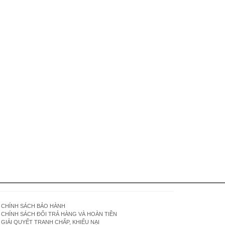
CHÍNH SÁCH BẢO HÀNH
CHÍNH SÁCH ĐỔI TRẢ HÀNG VÀ HOÀN TIỀN
GIẢI QUYẾT TRANH CHẤP, KHIẾU NẠI