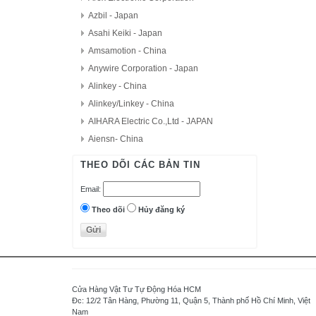
Azbil - Japan
Asahi Keiki - Japan
Amsamotion - China
Anywire Corporation - Japan
Alinkey - China
Alinkey/Linkey - China
AIHARA Electric Co.,Ltd - JAPAN
Aiensn- China
AutomationDirect - USA
THEO DÕI CÁC BẢN TIN
D.H.M Korea
Email:
Delta - Taiwan
Danfoss - Denmark
Theo dõi
Hủy đăng ký
DAITRON
Delta Electronics, Inc
Densei-Lambda - Japan
Daihara Electric Co.,Ltd - Japan
Cửa Hàng Vật Tư Tự Động Hóa HCM
Di-soric - Germany
Đc: 12/2 Tân Hàng, Phường 11, Quận 5, Thành phố Hồ Chí Minh, Việt
Nam
Denki Seikosha - Japan