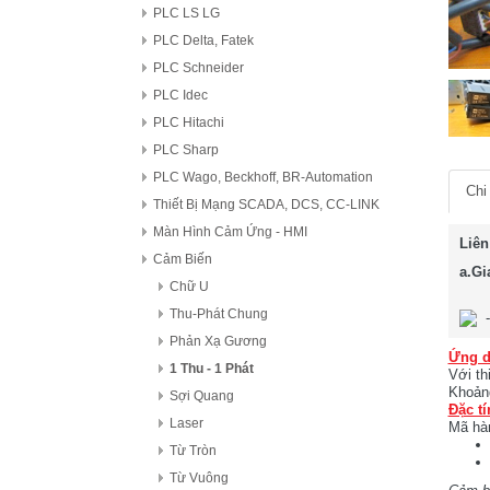
PLC LS LG
PLC Delta, Fatek
PLC Schneider
PLC Idec
PLC Hitachi
PLC Sharp
PLC Wago, Beckhoff, BR-Automation
Chi 
Thiết Bị Mạng SCADA, DCS, CC-LINK
Màn Hình Cảm Ứng - HMI
Liên
Cảm Biến
a.Gi
Chữ U
Thu-Phát Chung
Phản Xạ Gương
Ứng d
1 Thu - 1 Phát
Với th
Khoảng
Sợi Quang
Đặc tí
Laser
Mã hà
Từ Tròn
Từ Vuông