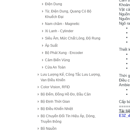
Cảm bi
Điện Dung
Khoản
Vật c
Từ, Điện Dung, Quang Có Bộ
Nguồn 
Khuếch Đại
Nguồn
Ngõ ra
Nam châm - Magnetic
Xi Lanh - Cylinder
Siêu Âm, Mức Chất Lỏng, Độ Rung
Áp Suất
Thiết 
Bộ Phát Xung - Encoder
Cảm Biến Vùng
Cửa An Toàn
Lưu Lượng Kế, Công Tắc Lưu Lượng,
Thời 
Van Điều Khiển
Điều c
Ambien
Color Vision, RFID
Bộ Đếm, Đồng Hồ Đo, Đầu Cân
Bộ Định Thời Gian
Cấp bả
====
Bộ Điều Khiển Nhiệt
Tài li
E3Z_d
Bộ Chuyển Đổi Tín Hiệu Áp, Dòng,
Truyền thông
Bộ Nguồn