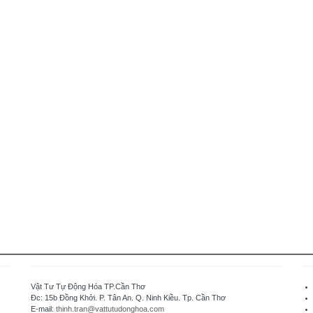
Vật Tư Tự Động Hóa TP.Cần Thơ
Đc: 15b Đồng Khởi. P. Tân An. Q. Ninh Kiều. Tp. Cần Thơ
E-mail:
thinh.tran@vattutudonghoa.com