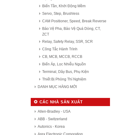
Biến Tần, Khởi Động Mềm
Servo, Step, Brushless
CAM Positioner, Speed, Break Reverse
Bảo Vệ Pha, Bảo Vệ Quá Dòng, CT,
ZCT
Relay, Safety Relay, SSR, SCR
Công Tắc Hành Trình
CB, MCB, MCCB, RCCB
Biến Áp, Lọc Nhiễu Nguồn
Terminal, Dây Bus, Phụ Kiện
Thiết Bị Phòng Thí Nghiệm
DANH MỤC HÀNG MỚI
CÁC NHÀ SẢN XUẤT
Allen-Bradley - USA
ABB - Switzerland
Autonics - Korea
Arex Electronic Corporation