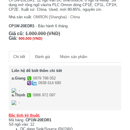
CP1W-20EDR1. 12 ngõ vào DC sink/source, 8 ngõ ra Relay. Sử
dụng mở rộng ngõ vào/ra PLC Omron dòng CP1E, CP1L, CP1H,
CP2E. Xuất xứ: China. Used, mới 80-85%, nguyên zin.
Nhà sản xuất:
OMRON (Shanghai) - China
CP1W-20EDR1
- Bảo hành 6 tháng
Giá cũ:
1.000.000 (VND)
Giá:
900.000 (VND)
Chi tiết
Đánh giá
Nhóm sản phẩm
Liên hệ để biết thêm chi tiết
a.Giang
0979 798 052
0938 614 680
-
a.Thịnh
0986 972 097
-
Đặc tính kỹ thuật:
Mã hàng:
CP1W-20EDR1
Số ngõ vào: 12
DC dạng Sink/Source (0V/24V)