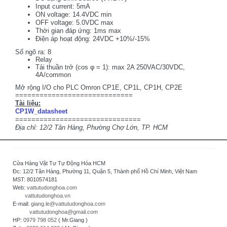
Input current: 5mA
ON voltage: 14.4VDC min
OFF voltage: 5.0VDC max
Thời gian đáp ứng: 1ms max
Điện áp hoạt động: 24VDC +10%/-15%
Số ngõ ra: 8
Relay
Tải thuần trở (cos φ = 1): max 2A 250VAC/30VDC,
4A/common
Mở rộng I/O cho PLC Omron CP1E, CP1L, CP1H, CP2E
=============================
Tài liệu:
CP1W_datasheet
===============================
Địa chỉ: 12/2 Tân Hàng, Phường Chợ Lớn, TP. HCM
Cửa Hàng Vật Tư Tự Động Hóa HCM
Đc: 12/2 Tân Hàng, Phường 11, Quận 5, Thành phố Hồ Chí Minh, Việt Nam
MST: 8010574181
Web:
vattutudonghoa.com
vattutudonghoa.vn
E-mail:
giang.le@vattutudonghoa.com
vattutudonghoa@gmail.com
HP:
0979 798 052
( Mr.Giang )