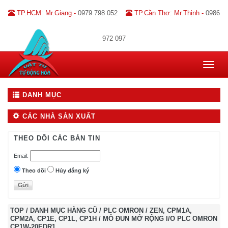
TP.HCM: Mr.Giang -
0979 798 052
TP.Cần Thơ: Mr.Thịnh -
0986
972 097
Toggle
navigat
DANH MỤC
CÁC NHÀ SẢN XUẤT
THEO DÕI CÁC BẢN TIN
Email:
Theo dõi
Hủy đăng ký
TOP
/
DANH MỤC HÀNG CŨ
/
PLC OMRON
/
ZEN, CPM1A,
CPM2A, CP1E, CP1L, CP1H
/
MÔ ĐUN MỞ RỘNG I/O PLC OMRON
CP1W-20EDR1