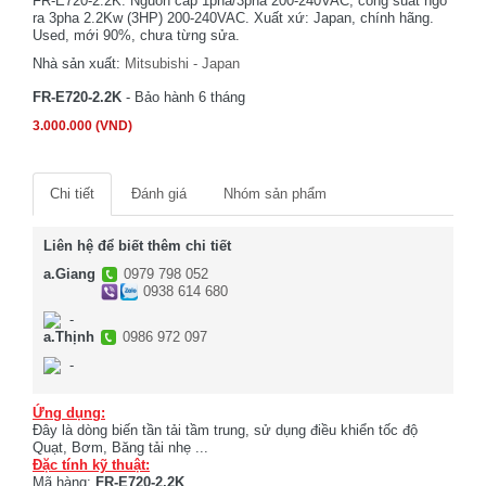
FR-E720-2.2K. Nguồn cấp 1pha/3pha 200-240VAC, công suất ngõ
ra 3pha 2.2Kw (3HP) 200-240VAC. Xuất xứ: Japan, chính hãng.
Used, mới 90%, chưa từng sửa.
Nhà sản xuất:
Mitsubishi - Japan
FR-E720-2.2K
- Bảo hành 6 tháng
3.000.000 (VND)
Chi tiết
Đánh giá
Nhóm sản phẩm
Liên hệ để biết thêm chi tiết
a.Giang
0979 798 052
0938 614 680
-
a.Thịnh
0986 972 097
-
Ứng dụng:
Đây là dòng biến tần tải tầm trung, sử dụng điều khiển tốc độ
Quạt, Bơm, Băng tải nhẹ ...
Đặc tính kỹ thuật:
Mã hàng:
FR-E720-2.2K