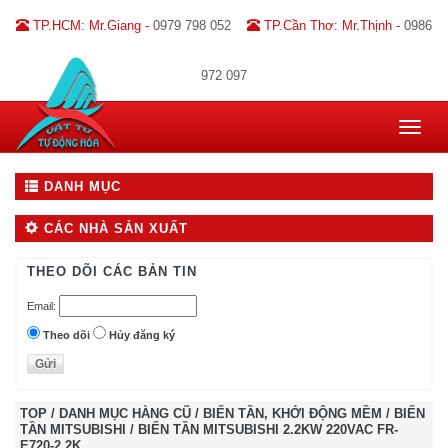
TP.HCM: Mr.Giang -
0979 798 052
TP.Cần Thơ: Mr.Thịnh -
0986
972 097
Toggle
navigat
DANH MỤC
CÁC NHÀ SẢN XUẤT
THEO DÕI CÁC BẢN TIN
Email:
Theo dõi
Hủy đăng ký
TOP
/
DANH MỤC HÀNG CŨ
/
BIẾN TẦN, KHỞI ĐỘNG MỀM
/
BIẾN
TẦN MITSUBISHI
/
BIẾN TẦN MITSUBISHI 2.2KW 220VAC FR-
E720-2.2K