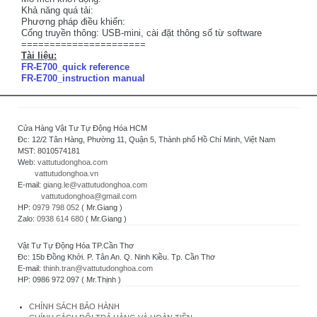
Khả năng quá tải:
Phương pháp điều khiển:
Cổng truyền thông: USB-mini, cài đặt thông số từ software
======================
Tài liệu:
FR-E700_quick reference
FR-E700_instruction manual
Cửa Hàng Vật Tư Tự Động Hóa HCM
Đc: 12/2 Tân Hàng, Phường 11, Quận 5, Thành phố Hồ Chí Minh, Việt Nam
MST: 8010574181
Web:
vattutudonghoa.com
vattutudonghoa.vn
E-mail:
giang.le@vattutudonghoa.com
vattutudonghoa@gmail.com
HP:
0979 798 052
( Mr.Giang )
Zalo:
0938 614 680
( Mr.Giang )
Vật Tư Tự Động Hóa TP.Cần Thơ
Đc: 15b Đồng Khởi. P. Tân An. Q. Ninh Kiều. Tp. Cần Thơ
E-mail:
thinh.tran@vattutudonghoa.com
HP: 0986 972 097 ( Mr.Thịnh )
CHÍNH SÁCH BẢO HÀNH