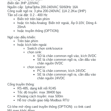
Biến tần 3HP 220VAC
Nguồn cấp: 1pha/3pha 200-240VAC 50/60Hz 16A
Công suất ngõ ra: 3 pha 200-240VAC 11A 2.2Kw (3HP)
Tần số cài đặt: 0.2 - 400 Hz
Biến trở trên bàn phím
hoặc tín hiệu Analog: Biến trở ngoài, Áp 0-10V, Dòng 4-
20mA
hoặc truyền thông (OPTION):
Ngõ vào điều khiển:
Trên bàn phím
hoặc kích bên ngoài:
Switch chọn sink/source
chọn sink:
SD là chân common ngõ vào, kích 0VDC
SE là chân common ngõ ra, cần đấu vào
chân nguồn 0VDC
chọn source:
PC là chân common, kích 24VDC
SE là chân common ngõ ra, cần đấu vào
chân nguồn 24VDC
Cổng truyền thông:
RS-485, dạng kết nối RJ45
Tốc độ truyền: max 38400 bps
Khoảng cách truyền: max 500m
Hỗ trợ chuẩn giao tiếp Modbus RTU
Có khe mở rộng card truyền thông (OPTION): cc-link card
Mô men khởi động: