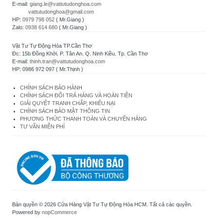
E-mail:
giang.le@vattutudonghoa.com
vattutudonghoa@gmail.com
HP:
0979 798 052
( Mr.Giang )
Zalo:
0938 614 680
( Mr.Giang )
Vật Tư Tự Động Hóa TP.Cần Thơ
Đc: 15b Đồng Khởi. P. Tân An. Q. Ninh Kiều. Tp. Cần Thơ
E-mail:
thinh.tran@vattutudonghoa.com
HP: 0986 972 097 ( Mr.Thịnh )
CHÍNH SÁCH BẢO HÀNH
CHÍNH SÁCH ĐỔI TRẢ HÀNG VÀ HOÀN TIỀN
GIẢI QUYẾT TRANH CHẤP, KHIẾU NẠI
CHÍNH SÁCH BẢO MẬT THÔNG TIN
PHƯƠNG THỨC THANH TOÁN VÀ CHUYỂN HÀNG
TƯ VẤN MIỄN PHÍ
Bản quyền © 2026 Cửa Hàng Vật Tư Tự Động Hóa HCM. Tất cả các quyền.
Powered by
nopCommerce