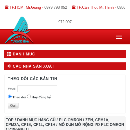
TP.HCM: Mr.Giang -
0979 798 052
TP.Cần Thơ: Mr.Thịnh -
0986
972 097
Toggle
navigat
DANH MỤC
CÁC NHÀ SẢN XUẤT
THEO DÕI CÁC BẢN TIN
Email:
Theo dõi
Hủy đăng ký
TOP
/
DANH MỤC HÀNG CŨ
/
PLC OMRON
/
ZEN, CPM1A,
CPM2A, CP1E, CP1L, CP1H
/
MÔ ĐUN MỞ RỘNG I/O PLC OMRON
CP1W-40EDT