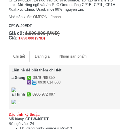
CP1W-40EDT. 24 ngõ vào DC sink/source, 16 ngõ ra transistor
sink. Mở rộng ngõ vào/ra PLC Omron dòng CP1E, CP1L, CP1H.
Xuất xứ: China. Used, mới 90%, nguyên zin.
Nhà sản xuất:
OMRON - Japan
CP1W-40EDT
Giá cũ:
1.900.000 (VND)
Giá:
1.650.000 (VND)
Chi tiết
Đánh giá
Nhóm sản phẩm
Liên hệ để biết thêm chi tiết
a.Giang
0979 798 052
0938 614 680
-
a.Thịnh
0986 972 097
-
Đặc tính kỹ thuật:
Mã hàng:
CP1W-40EDT
Số ngõ vào: 24
DC dạng Sink/Source (0V/24V)