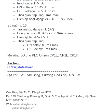
Input current: 5mA
ON voltage: 14.4VDC min
OFF voltage: 5.0VDC max
Thời gian đáp ứng: 1ms max
Điện áp hoạt động: 24VDC +10%/-15%
Số ngõ ra: 16
Transistor, dạng sink (0V)
Dòng tải: max 0.3A/point, 0.9A/common
Điện áp tải: 4.5-30VDC
Thời gian đáp ứng:
ON delay: 0.1ms max
OFF delay: 1ms max
Mở rộng I/O cho PLC Omron CP1E, CP1L, CP1H
===============================
Tài liệu:
CP1W_datasheet
===============================
Địa chỉ: 12/2 Tân Hàng, Phường Chợ Lớn, TP.HCM
Cửa Hàng Vật Tư Tự Động Hóa HCM
Đc: 12/2 Tân Hàng, Phường 11, Quận 5, Thành phố Hồ Chí Minh, Việt Nam
MST: 8010574181
Web:
vattutudonghoa.com
vattutudonghoa.vn