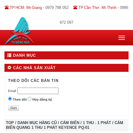
TP.HCM: Mr.Giang -
0979 798 052
TP.Cần Thơ: Mr.Thịnh -
0986
972 097
Toggle
navigat
DANH MỤC
CÁC NHÀ SẢN XUẤT
THEO DÕI CÁC BẢN TIN
Email:
Theo dõi
Hủy đăng ký
TOP
/
DANH MỤC HÀNG CŨ
/
CẢM BIẾN
/
1 THU - 1 PHÁT
/
CẢM
BIẾN QUANG 1 THU 1 PHÁT KEYENCE PQ-01