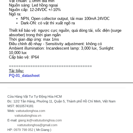
Vật chuẩn: 1.0mm dia min
Nguồn sáng: Led hồng ngoại
Nguồn cấp: 12-24VDC +/-10%
Ngõ ra:
NPN, Open collector output, tải max 100mA 24VDC
Dark-ON: có vật thì xuất ngõ ra
Thiết kế bảo vệ: ngược cực nguồn, quá dòng tải, sốc điện (surge
absorber) trong thời gian ngắn
Thời gian đáp ứng: max 1ms
Điều chỉnh độ nhạy - Sensitivity adjustment: không có
Ambient illumination: Incandescent lamp: 3,000 lux, Sunlight:
10,000 lux
Cấp bảo vệ: IP64
===================================
Tài liệu:
PQ-01_datasheet
Cửa Hàng Vật Tư Tự Động Hóa HCM
Đc: 12/2 Tân Hàng, Phường 11, Quận 5, Thành phố Hồ Chí Minh, Việt Nam
MST: 8010574181
Web:
vattutudonghoa.com
vattutudonghoa.vn
E-mail:
giang.le@vattutudonghoa.com
vattutudonghoa@gmail.com
HP:
0979 798 052
( Mr.Giang )