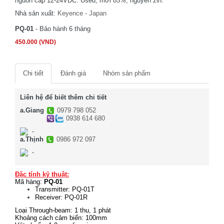
nguồn cấp 12-24VDC. Used, mới 85%, nguyên zin.
Nhà sản xuất:
Keyence - Japan
PQ-01
- Bảo hành 6 tháng
450.000 (VND)
Chi tiết
Đánh giá
Nhóm sản phẩm
Liên hệ để biết thêm chi tiết
a.Giang
0979 798 052
0938 614 680
-
a.Thịnh
0986 972 097
-
Đặc tính kỹ thuật:
Mã hàng:
PQ-01
Transmitter: PQ-01T
Receiver: PQ-01R
Loại Through-beam: 1 thu, 1 phát
Khoảng cách cảm biến: 100mm