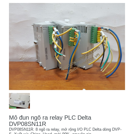
Mô đun ngõ ra relay PLC Delta
DVP08SN11R
DVP08SN11R. 8 ngõ ra relay, mở rộng I/O PLC Delta dòng DVP-