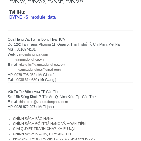
DVP-SX, DVP-SX2, DVP-SE, DVP-SV2
===============================
Tài liệu:
DVP-E_-S_module_data
Cửa Hàng Vật Tư Tự Động Hóa HCM
Đc: 12/2 Tân Hàng, Phường 11, Quận 5, Thành phố Hồ Chí Minh, Việt Nam
MST: 8010574181
Web:
vattutudonghoa.com
vattutudonghoa.vn
E-mail:
giang.le@vattutudonghoa.com
vattutudonghoa@gmail.com
HP:
0979 798 052
( Mr.Giang )
Zalo:
0938 614 680
( Mr.Giang )
Vật Tư Tự Động Hóa TP.Cần Thơ
Đc: 15b Đồng Khởi. P. Tân An. Q. Ninh Kiều. Tp. Cần Thơ
E-mail:
thinh.tran@vattutudonghoa.com
HP: 0986 972 097 ( Mr.Thịnh )
CHÍNH SÁCH BẢO HÀNH
CHÍNH SÁCH ĐỔI TRẢ HÀNG VÀ HOÀN TIỀN
GIẢI QUYẾT TRANH CHẤP, KHIẾU NẠI
CHÍNH SÁCH BẢO MẬT THÔNG TIN
PHƯƠNG THỨC THANH TOÁN VÀ CHUYỂN HÀNG