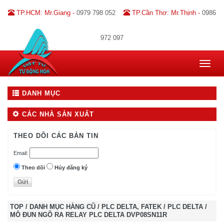
TP.HCM: Mr.Giang -
0979 798 052
TP.Cần Thơ: Mr.Thịnh -
0986
972 097
Toggle
navigat
DANH MỤC
CÁC NHÀ SẢN XUẤT
THEO DÕI CÁC BẢN TIN
Email:
Theo dõi
Hủy đăng ký
TOP
/
DANH MỤC HÀNG CŨ
/
PLC DELTA, FATEK
/
PLC DELTA
/
MÔ ĐUN NGÕ RA RELAY PLC DELTA DVP08SN11R