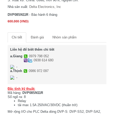
S. Xuất xứ: China. Used, mới 90%, nguyên zin.
Nhà sản xuất:
Delta Electronics, Inc
DVP08SN11R
- Bảo hành 6 tháng
600.000 (VND)
Chi tiết
Đánh giá
Nhóm sản phẩm
Liên hệ để biết thêm chi tiết
a.Giang
0979 798 052
0938 614 680
-
a.Thịnh
0986 972 097
-
Đặc tính kỹ thuật:
Mã hàng:
DVP08SN11R
Số ngõ ra: 8
Relay
tải max 1.5A 250VAC/30VDC (thuần trở)
Mở rộng I/O cho PLC Delta dòng DVP-S: DVP-SS2, DVP-SA2,