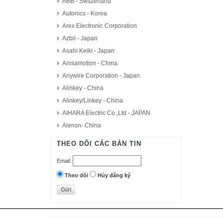
ABB - Switzerland
Autonics - Korea
Arex Electronic Corporation
Azbil - Japan
Asahi Keiki - Japan
Amsamotion - China
Anywire Corporation - Japan
Alinkey - China
Alinkey/Linkey - China
AIHARA Electric Co.,Ltd - JAPAN
Aiensn- China
AutomationDirect - USA
THEO DÕI CÁC BẢN TIN
D.H.M Korea
Email:
Delta - Taiwan
Danfoss - Denmark
Theo dõi
Hủy đăng ký
DAITRON
Delta Electronics, Inc
Densei-Lambda - Japan