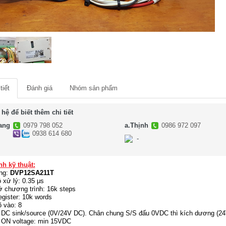
tiết
Đánh giá
Nhóm sản phẩm
 hệ để biết thêm chi tiết
ang
0979 798 052
a.Thịnh
0986 972 097
0938 614 680
-
-
nh kỹ thuật:
ng:
DVP12SA211T
 xử lý: 0.35 μs
 chương trình: 16k steps
egister: 10k words
 vào: 8
DC sink/source (0V/24V DC). Chân chung S/S đấu 0VDC thì kích dương (24
ON voltage: min 15VDC