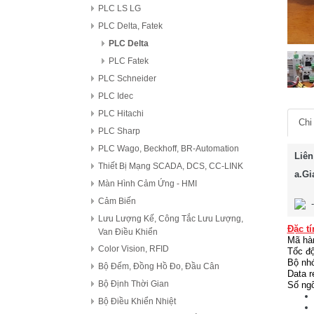
PLC LS LG
PLC Delta, Fatek
PLC Delta
PLC Fatek
PLC Schneider
PLC Idec
PLC Hitachi
Chi 
PLC Sharp
PLC Wago, Beckhoff, BR-Automation
Liên
Thiết Bị Mạng SCADA, DCS, CC-LINK
a.Gi
Màn Hình Cảm Ứng - HMI
Cảm Biến
Lưu Lượng Kế, Công Tắc Lưu Lượng,
Đặc tí
Van Điều Khiển
Mã hà
Color Vision, RFID
Tốc độ
Bộ nhớ
Bộ Đếm, Đồng Hồ Đo, Đầu Cân
Data r
Bộ Định Thời Gian
Số ngõ
Bộ Điều Khiển Nhiệt