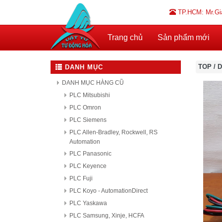
TP.HCM: Mr.Gi
Trang chủ
Sản phẩm mới
TOP
/
D
DANH MỤC
DANH MỤC HÀNG CŨ
PLC Mitsubishi
PLC Omron
PLC Siemens
PLC Allen-Bradley, Rockwell, RS
Automation
PLC Panasonic
PLC Keyence
PLC Fuji
PLC Koyo - AutomationDirect
PLC Yaskawa
PLC Samsung, Xinje, HCFA