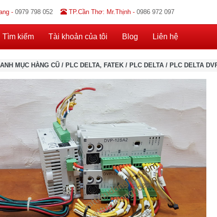
ang -
0979 798 052
TP.Cần Thơ: Mr.Thịnh -
0986 972 097
Tìm kiếm
Tài khoản của tôi
Blog
Liên hệ
ANH MỤC HÀNG CŨ
/
PLC DELTA, FATEK
/
PLC DELTA
/
PLC DELTA DV