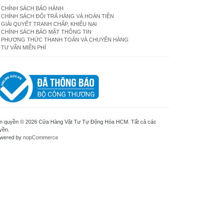
CHÍNH SÁCH BẢO HÀNH
CHÍNH SÁCH ĐỔI TRẢ HÀNG VÀ HOÀN TIỀN
GIẢI QUYẾT TRANH CHẤP, KHIẾU NẠI
CHÍNH SÁCH BẢO MẬT THÔNG TIN
PHƯƠNG THỨC THANH TOÁN VÀ CHUYỂN HÀNG
TƯ VẤN MIỄN PHÍ
n quyền © 2026 Cửa Hàng Vật Tư Tự Động Hóa HCM. Tất cả các
yền.
wered by
nopCommerce