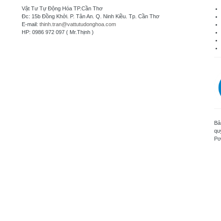
Vật Tư Tự Động Hóa TP.Cần Thơ
Đc: 15b Đồng Khởi. P. Tân An. Q. Ninh Kiều. Tp. Cần Thơ
E-mail:
thinh.tran@vattutudonghoa.com
HP: 0986 972 097 ( Mr.Thịnh )
Bả
qu
Po