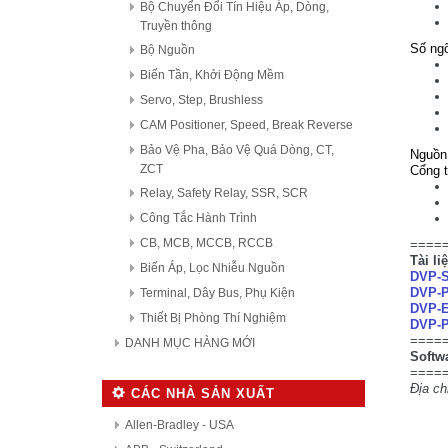
Bộ Chuyển Đổi Tín Hiệu Áp, Dòng,
Truyền thông
Số ngõ
Bộ Nguồn
Biến Tần, Khởi Động Mềm
Servo, Step, Brushless
CAM Positioner, Speed, Break Reverse
Bảo Vệ Pha, Bảo Vệ Quá Dòng, CT,
Nguồn
ZCT
Cổng t
Relay, Safety Relay, SSR, SCR
Công Tắc Hành Trình
CB, MCB, MCCB, RCCB
====
Tài li
Biến Áp, Lọc Nhiễu Nguồn
DVP-S
DVP-P
Terminal, Dây Bus, Phụ Kiện
DVP-
Thiết Bị Phòng Thí Nghiệm
DVP-
====
DANH MỤC HÀNG MỚI
Softw
====
Địa c
CÁC NHÀ SẢN XUẤT
Allen-Bradley - USA