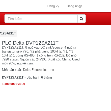
Đăng ký
Đăng nhập
P12SA211T
PLC Delta DVP12SA211T
DVP12SA211T. 8 ngõ vào DC sink/source, 4 ngõ ra
transistor sink (Y0, Y2 phát xung 100kHz, Y1, Y3
10kHz) 1 cổng RS-485, 1 cổng tròn RS-232. Bộ nhớ
7920 steps. Nguồn cấp 24VDC. Xuất xứ: China. Used,
mới 90%, nguyên zin.
Nhà sản xuất:
Delta Electronics, Inc
DVP12SA211T
- Bảo hành 6 tháng
1.100.000 (VND)