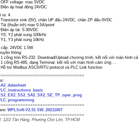
OFF voltage: max 5VDC
Điện áp hoạt động 24VDC
 ra: 4
Transistor sink (0V), chân UP đấu 24VDC, chân ZP đấu 0VDC
Tải (thuần trở) max 0.5A/point
Điện áp tải: 5-30VDC
Y0, Y2 phát xung 100kHz
Y1, Y3 phát xung 10kHz
 cấp: 24VDC 1.5W
ruyền thông:
1 cổng tròn RS-232: Download/Upload chương trình, kết nối với màn hình cả
1 cổng RS-485, dạng Terminal: kết nối với màn hình cảm ứng ...
Hỗ trợ Modbus ASCII/RTU protocol và PLC Link function
===================================
ệu:
A2_datasheet
LC_instructions_basic
ES2_EX2_SS2_SA2_SX2_SE_TP_oper_prog
PLC_programming
===================================
are:
WPLSoft-V2.51 SW_20211007
===================================
hỉ: 12/2 Tân Hàng, Phường Chợ Lớn, TP.HCM