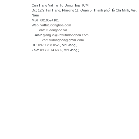
Daihara Electric Co.,Ltd - Japan
Cửa Hàng Vật Tư Tự Động Hóa HCM
Di-soric - Germany
Đc: 12/2 Tân Hàng, Phường 11, Quận 5, Thành phố Hồ Chí Minh, Việt
Nam
Denki Seikosha - Japan
MST: 8010574181
Daiichi Electronics co.,Ltd - Japan
Web:
vattutudonghoa.com
vattutudonghoa.vn
Fuji Electric - Japan
E-mail:
giang.le@vattutudonghoa.com
FESTO
vattutudonghoa@gmail.com
HP:
0979 798 052
( Mr.Giang )
FDK Coperation
Zalo:
0938 614 680
( Mr.Giang )
Hitachi - Japan
HCFA - China
HIOKI - Japan
HAGER
HONEYWELL
Hanyoung - Korea
HAKKO Electronics - JAPAN
Hokuyo Automatic Co., Ltd - Japan
IFM - GERMANY
Idec Izumi Corp - Japan
IDEC Corporation - Japan