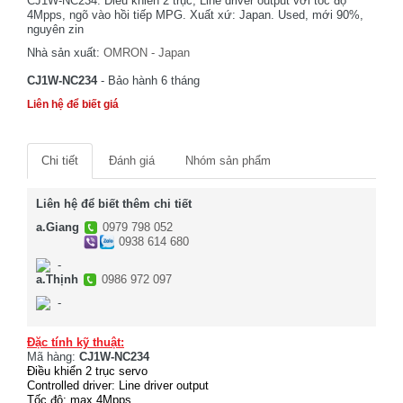
CJ1W-NC234. Điều khiển 2 trục, Line driver output với tốc độ
4Mpps, ngõ vào hồi tiếp MPG. Xuất xứ: Japan. Used, mới 90%,
nguyên zin
Nhà sản xuất:
OMRON - Japan
CJ1W-NC234
- Bảo hành 6 tháng
Liên hệ để biết giá
Chi tiết
Đánh giá
Nhóm sản phẩm
Liên hệ để biết thêm chi tiết
a.Giang
0979 798 052
0938 614 680
-
a.Thịnh
0986 972 097
-
Đặc tính kỹ thuật:
Mã hàng:
CJ1W-NC234
Điều khiển 2 trục servo
Controlled driver: Line driver output
Tốc độ: max 4Mpps