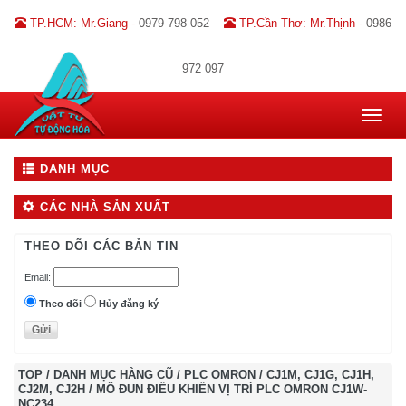
TP.HCM: Mr.Giang -
0979 798 052
TP.Cần Thơ: Mr.Thịnh -
0986
972 097
Toggle
navigat
DANH MỤC
CÁC NHÀ SẢN XUẤT
THEO DÕI CÁC BẢN TIN
Email:
Theo dõi
Hủy đăng ký
TOP
/
DANH MỤC HÀNG CŨ
/
PLC OMRON
/
CJ1M, CJ1G, CJ1H,
CJ2M, CJ2H
/
MÔ ĐUN ĐIỀU KHIỂN VỊ TRÍ PLC OMRON CJ1W-
NC234