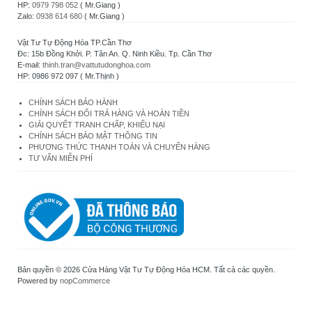
HP:
0979 798 052
( Mr.Giang )
Zalo:
0938 614 680
( Mr.Giang )
Vật Tư Tự Động Hóa TP.Cần Thơ
Đc: 15b Đồng Khởi. P. Tân An. Q. Ninh Kiều. Tp. Cần Thơ
E-mail:
thinh.tran@vattutudonghoa.com
HP: 0986 972 097 ( Mr.Thịnh )
CHÍNH SÁCH BẢO HÀNH
CHÍNH SÁCH ĐỔI TRẢ HÀNG VÀ HOÀN TIỀN
GIẢI QUYẾT TRANH CHẤP, KHIẾU NẠI
CHÍNH SÁCH BẢO MẬT THÔNG TIN
PHƯƠNG THỨC THANH TOÁN VÀ CHUYỂN HÀNG
TƯ VẤN MIỄN PHÍ
Bản quyền © 2026 Cửa Hàng Vật Tư Tự Động Hóa HCM. Tất cả các quyền.
Powered by
nopCommerce