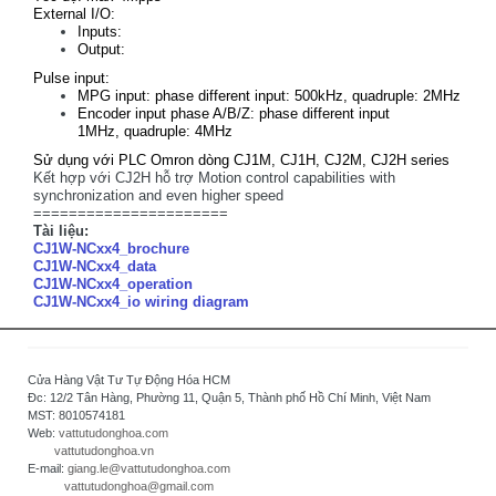
External I/O:
Inputs:
Output:
Pulse input:
MPG input: phase different input: 500kHz, quadruple: 2MHz
Encoder input phase A/B/Z: phase different input
1MHz, quadruple: 4MHz
Sử dụng với PLC Omron dòng CJ1M, CJ1H, CJ2M, CJ2H series
Kết hợp với CJ2H hỗ trợ Motion control capabilities with
synchronization and even higher speed
======================
Tài liệu:
CJ1W-NCxx4_brochure
CJ1W-NCxx4_data
CJ1W-NCxx4_operation
CJ1W-NCxx4_io wiring diagram
Cửa Hàng Vật Tư Tự Động Hóa HCM
Đc: 12/2 Tân Hàng, Phường 11, Quận 5, Thành phố Hồ Chí Minh, Việt Nam
MST: 8010574181
Web:
vattutudonghoa.com
vattutudonghoa.vn
E-mail:
giang.le@vattutudonghoa.com
vattutudonghoa@gmail.com