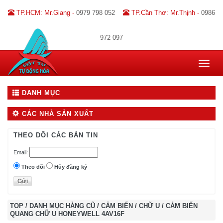
TP.HCM: Mr.Giang -
0979 798 052
TP.Cần Thơ: Mr.Thịnh -
0986
972 097
Toggle
navigat
DANH MỤC
CÁC NHÀ SẢN XUẤT
THEO DÕI CÁC BẢN TIN
Email:
Theo dõi
Hủy đăng ký
TOP
/
DANH MỤC HÀNG CŨ
/
CẢM BIẾN
/
CHỮ U
/
CẢM BIẾN
QUANG CHỮ U HONEYWELL 4AV16F