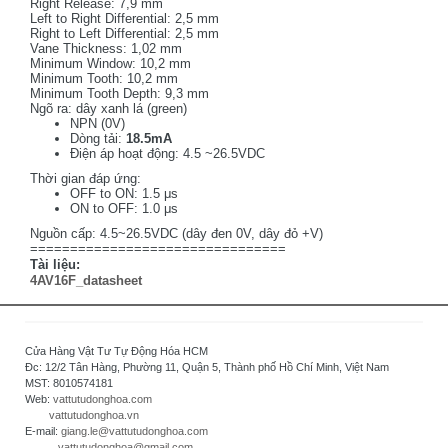
Right Release: 7,9 mm
Left to Right Differential: 2,5 mm
Right to Left Differential: 2,5 mm
Vane Thickness: 1,02 mm
Minimum Window: 10,2 mm
Minimum Tooth: 10,2 mm
Minimum Tooth Depth: 9,3 mm
Ngõ ra: dây xanh lá (green)
NPN (0V)
Dòng tải:
18.5mA
Điện áp hoạt động: 4.5 ~26.5VDC
Thời gian đáp ứng:
OFF to ON: 1.5 μs
ON to OFF: 1.0 μs
Nguồn cấp: 4.5~26.5VDC (dây đen 0V, dây đỏ +V)
================================
Tài liệu:
4AV16F_datasheet
Cửa Hàng Vật Tư Tự Động Hóa HCM
Đc: 12/2 Tân Hàng, Phường 11, Quận 5, Thành phố Hồ Chí Minh, Việt Nam
MST: 8010574181
Web:
vattutudonghoa.com
vattutudonghoa.vn
E-mail:
giang.le@vattutudonghoa.com
vattutudonghoa@gmail.com