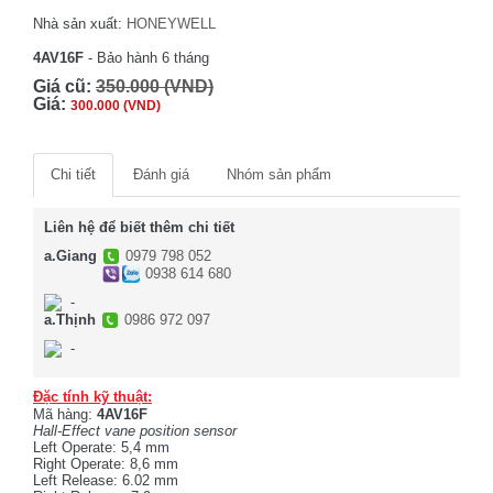
Nhà sản xuất:
HONEYWELL
4AV16F
- Bảo hành 6 tháng
Giá cũ:
350.000 (VND)
Giá:
300.000 (VND)
Chi tiết
Đánh giá
Nhóm sản phẩm
Liên hệ để biết thêm chi tiết
a.Giang
0979 798 052
0938 614 680
-
a.Thịnh
0986 972 097
-
Đặc tính kỹ thuật:
Mã hàng:
4AV16F
Hall-Effect vane position sensor
Left Operate: 5,4 mm
Right Operate: 8,6 mm
Left Release: 6.02 mm