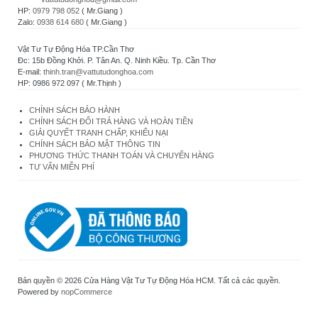
HP:
0979 798 052
( Mr.Giang )
Zalo:
0938 614 680
( Mr.Giang )
Vật Tư Tự Động Hóa TP.Cần Thơ
Đc: 15b Đồng Khởi. P. Tân An. Q. Ninh Kiều. Tp. Cần Thơ
E-mail:
thinh.tran@vattutudonghoa.com
HP: 0986 972 097 ( Mr.Thịnh )
CHÍNH SÁCH BẢO HÀNH
CHÍNH SÁCH ĐỔI TRẢ HÀNG VÀ HOÀN TIỀN
GIẢI QUYẾT TRANH CHẤP, KHIẾU NẠI
CHÍNH SÁCH BẢO MẬT THÔNG TIN
PHƯƠNG THỨC THANH TOÁN VÀ CHUYỂN HÀNG
TƯ VẤN MIỄN PHÍ
Bản quyền © 2026 Cửa Hàng Vật Tư Tự Động Hóa HCM. Tất cả các quyền.
Powered by
nopCommerce