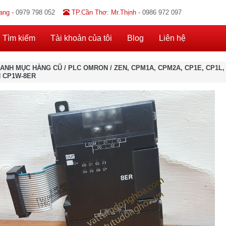
ang -
0979 798 052
TP.Cần Thơ: Mr.Thịnh -
0986 972 097
Tìm kiếm
Tài khoản của tôi
Blog
Liên hệ
ANH MỤC HÀNG CŨ
/
PLC OMRON
/
ZEN, CPM1A, CPM2A, CP1E, CP1L,
 CP1W-8ER