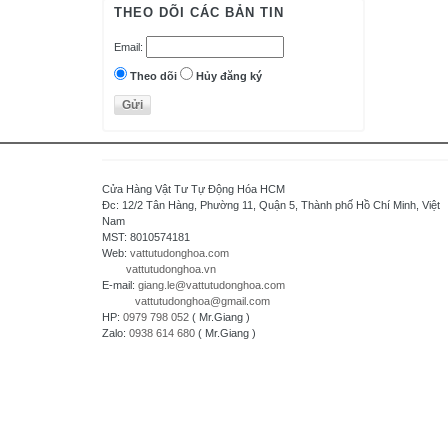
AutomationDirect - USA
THEO DÕI CÁC BẢN TIN
D.H.M Korea
Email:
Delta - Taiwan
Danfoss - Denmark
Theo dõi
Hủy đăng ký
DAITRON
Delta Electronics, Inc
Densei-Lambda - Japan
Daihara Electric Co.,Ltd - Japan
Cửa Hàng Vật Tư Tự Động Hóa HCM
Di-soric - Germany
Đc: 12/2 Tân Hàng, Phường 11, Quận 5, Thành phố Hồ Chí Minh, Việt
Nam
Denki Seikosha - Japan
MST: 8010574181
Daiichi Electronics co.,Ltd - Japan
Web:
vattutudonghoa.com
vattutudonghoa.vn
Fuji Electric - Japan
E-mail:
giang.le@vattutudonghoa.com
FESTO
vattutudonghoa@gmail.com
HP:
0979 798 052
( Mr.Giang )
FDK Coperation
Zalo:
0938 614 680
( Mr.Giang )
Hitachi - Japan
HCFA - China
HIOKI - Japan
HAGER