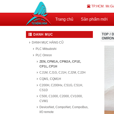
TP.HCM: Mr.Gi
Trang chủ
Sản phẩm mới
TOP
/
D
DANH MỤC
OMRON
DANH MỤC HÀNG CŨ
PLC Mitsubishi
PLC Omron
ZEN, CPM1A, CPM2A, CP1E,
CP1L, CP1H
CJ1M, CJ1G, CJ1H, CJ2M, CJ2H
CQM1, CQM1H
C200H, C200Hx, CS1G, CS1H,
CS1D
C500, C1000, C2000, CV1000,
CVM1
DeviceNet, CompoNet, CompoBus,
I/O remote