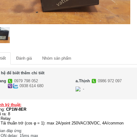
tiết
Đánh giá
Nhóm sản phẩm
 hệ để biết thêm chi tiết
ang
0979 798 052
a.Thịnh
0986 972 097
0938 614 680
-
-
nh kỹ thuật:
ng:
CP1W-8ER
 ra: 8
Relay
Tải thuần trở (cos φ = 1): max 2A/point 250VAC/30VDC, 4A/common
ian đáp ứng:
ON delay: 15ms max