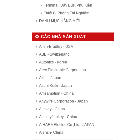
Terminal, Dây Bus, Phụ Kiện
Thiết Bị Phòng Thí Nghiệm
DANH MỤC HÀNG MỚI
CÁC NHÀ SẢN XUẤT
Allen-Bradley - USA
ABB - Switzerland
Autonics - Korea
Arex Electronic Corporation
Azbil - Japan
Asahi Keiki - Japan
Amsamotion - China
Anywire Corporation - Japan
Alinkey - China
Alinkey/Linkey - China
AIHARA Electric Co.,Ltd - JAPAN
Aiensn- China