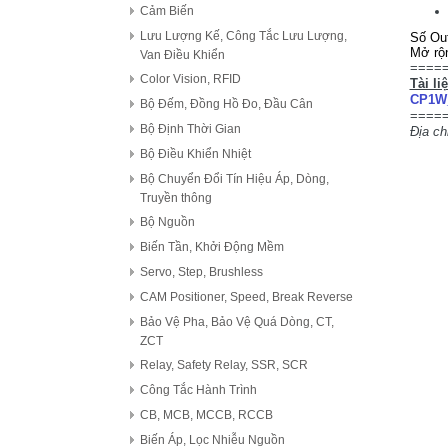
Cảm Biến
Lưu Lượng Kế, Công Tắc Lưu Lượng,
Số Out
Mở rộ
Van Điều Khiển
====
Color Vision, RFID
Tài li
CP1W_
Bộ Đếm, Đồng Hồ Đo, Đầu Cân
====
Bộ Định Thời Gian
Địa c
Bộ Điều Khiển Nhiệt
Bộ Chuyển Đổi Tín Hiệu Áp, Dòng,
Truyền thông
Bộ Nguồn
Biến Tần, Khởi Động Mềm
Servo, Step, Brushless
CAM Positioner, Speed, Break Reverse
Bảo Vệ Pha, Bảo Vệ Quá Dòng, CT,
ZCT
Relay, Safety Relay, SSR, SCR
Công Tắc Hành Trình
CB, MCB, MCCB, RCCB
Biến Áp, Lọc Nhiễu Nguồn