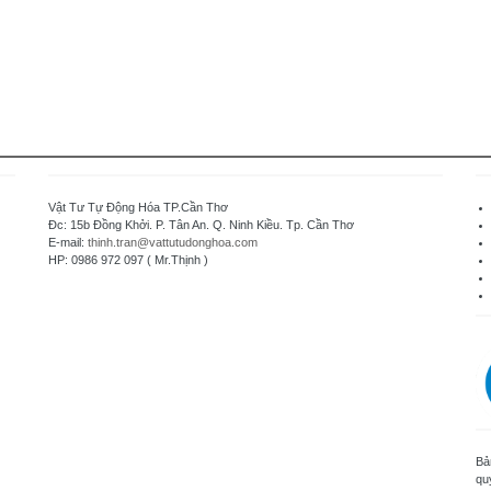
Vật Tư Tự Động Hóa TP.Cần Thơ
Đc: 15b Đồng Khởi. P. Tân An. Q. Ninh Kiều. Tp. Cần Thơ
E-mail:
thinh.tran@vattutudonghoa.com
HP: 0986 972 097 ( Mr.Thịnh )
Bả
qu