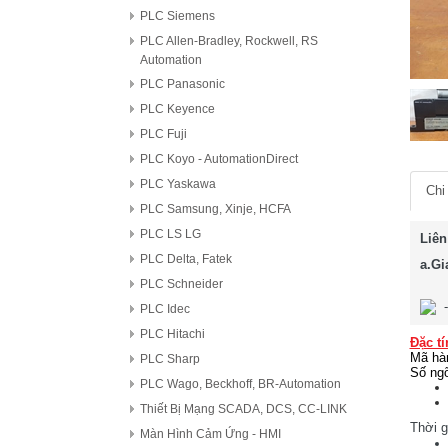
PLC Siemens
PLC Allen-Bradley, Rockwell, RS
Automation
PLC Panasonic
PLC Keyence
PLC Fuji
PLC Koyo - AutomationDirect
PLC Yaskawa
Chi 
PLC Samsung, Xinje, HCFA
PLC LS LG
Liên
PLC Delta, Fatek
a.Gi
PLC Schneider
PLC Idec
PLC Hitachi
Đặc tí
Mã hà
PLC Sharp
Số ngõ
PLC Wago, Beckhoff, BR-Automation
Thiết Bị Mạng SCADA, DCS, CC-LINK
Thời g
Màn Hình Cảm Ứng - HMI