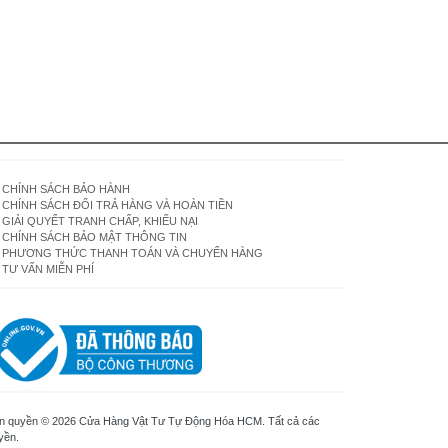
CHÍNH SÁCH BẢO HÀNH
CHÍNH SÁCH ĐỔI TRẢ HÀNG VÀ HOÀN TIỀN
GIẢI QUYẾT TRANH CHẤP, KHIẾU NẠI
CHÍNH SÁCH BẢO MẬT THÔNG TIN
PHƯƠNG THỨC THANH TOÁN VÀ CHUYỂN HÀNG
TƯ VẤN MIỄN PHÍ
n quyền © 2026 Cửa Hàng Vật Tư Tự Động Hóa HCM. Tất cả các
yền.