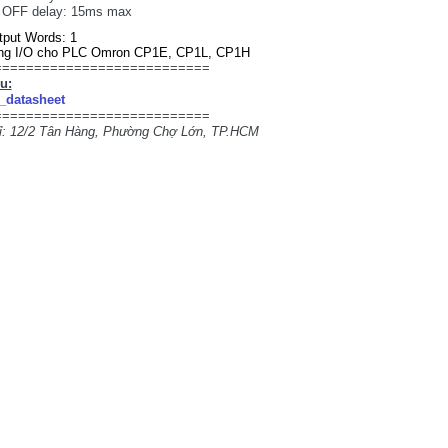
OFF delay: 15ms max
put Words: 1
ng I/O cho PLC Omron CP1E, CP1L, CP1H
===========================
ệu:
datasheet
===========================
hỉ: 12/2 Tân Hàng, Phường Chợ Lớn, TP.HCM