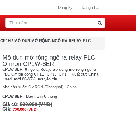
Đăng ký
Đăng nhập
 CP1H
/
MÔ ĐUN MỞ RỘNG NGÕ RA RELAY PLC
Mô đun mở rộng ngõ ra relay PLC
Omron CP1W-8ER
CP1W-8ER. 8 ngõ ra Relay. Sử dụng mở rộng ngõ ra
PLC Omron dòng CP1E, CP1L, CP1H. Xuất xứ: China.
Used, mới 80-85%, nguyên zin.
Nhà sản xuất:
OMRON (Shanghai) - China
CP1W-8ER
- Bảo hành 6 tháng
Giá cũ:
800.000 (VND)
Giá:
700.000 (VND)