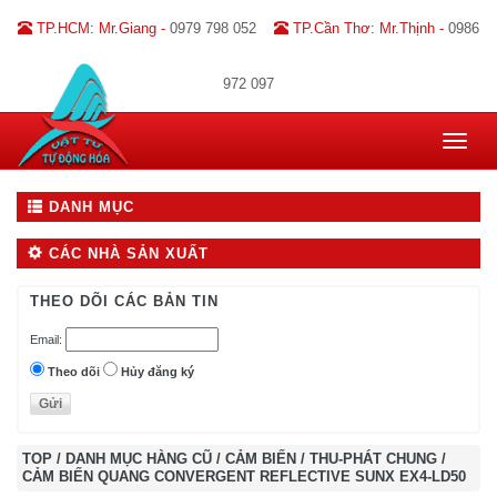
TP.HCM: Mr.Giang -
0979 798 052
TP.Cần Thơ: Mr.Thịnh -
0986
972 097
Toggle
navigat
DANH MỤC
CÁC NHÀ SẢN XUẤT
THEO DÕI CÁC BẢN TIN
Email:
Theo dõi
Hủy đăng ký
TOP
/
DANH MỤC HÀNG CŨ
/
CẢM BIẾN
/
THU-PHÁT CHUNG
/
CẢM BIẾN QUANG CONVERGENT REFLECTIVE SUNX EX4-LD50