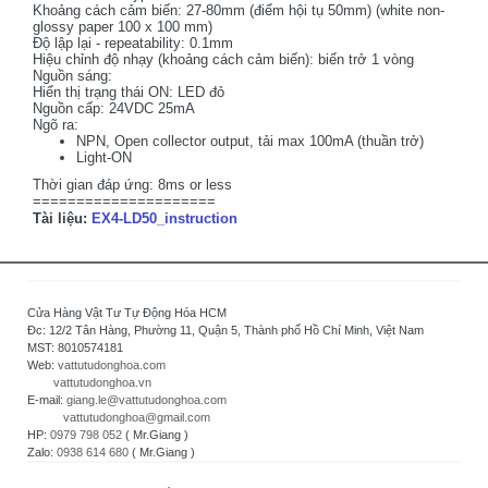
Khoảng cách cảm biến: 27-80mm (điểm hội tụ 50mm) (white non-
glossy paper 100 x 100 mm)
Độ lập lại - repeatability: 0.1mm
Hiệu chỉnh độ nhạy (khoảng cách cảm biến): biến trở 1 vòng
Nguồn sáng:
Hiển thị trạng thái ON: LED đỏ
Nguồn cấp: 24VDC 25mA
Ngõ ra:
NPN, Open collector output, tải max 100mA (thuần trở)
Light-ON
Thời gian đáp ứng: 8ms or less
=====================
Tài liệu:
EX4-LD50_instruction
Cửa Hàng Vật Tư Tự Động Hóa HCM
Đc: 12/2 Tân Hàng, Phường 11, Quận 5, Thành phố Hồ Chí Minh, Việt Nam
MST: 8010574181
Web:
vattutudonghoa.com
vattutudonghoa.vn
E-mail:
giang.le@vattutudonghoa.com
vattutudonghoa@gmail.com
HP:
0979 798 052
( Mr.Giang )
Zalo:
0938 614 680
( Mr.Giang )