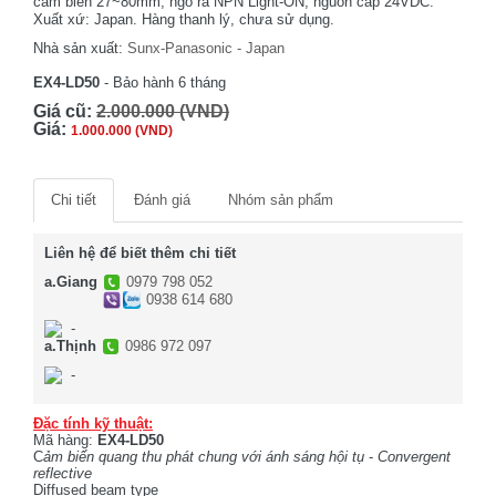
cảm biến 27~80mm, ngõ ra NPN Light-ON, nguồn cấp 24VDC.
Xuất xứ: Japan. Hàng thanh lý, chưa sử dụng.
Nhà sản xuất:
Sunx-Panasonic - Japan
EX4-LD50
- Bảo hành 6 tháng
Giá cũ:
2.000.000 (VND)
Giá:
1.000.000 (VND)
Chi tiết
Đánh giá
Nhóm sản phẩm
Liên hệ để biết thêm chi tiết
a.Giang
0979 798 052
0938 614 680
-
a.Thịnh
0986 972 097
-
Đặc tính kỹ thuật:
Mã hàng:
EX4-LD50
C
ảm biến quang thu phát chung với ánh sáng hội tụ
-
Convergent
reflective
Diffused beam type