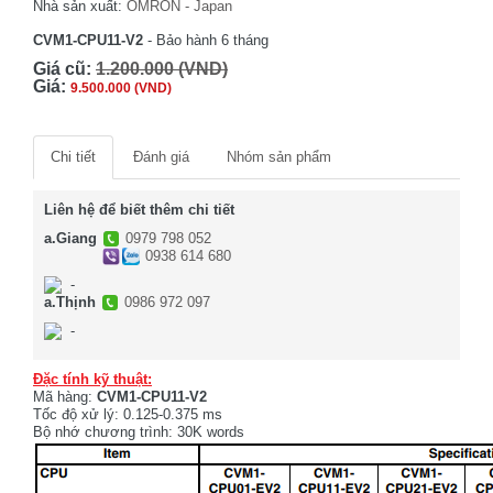
Nhà sản xuất:
OMRON - Japan
CVM1-CPU11-V2
- Bảo hành 6 tháng
Giá cũ:
1.200.000 (VND)
Giá:
9.500.000 (VND)
Chi tiết
Đánh giá
Nhóm sản phẩm
Liên hệ để biết thêm chi tiết
a.Giang
0979 798 052
0938 614 680
-
a.Thịnh
0986 972 097
-
Đặc tính kỹ thuật:
Mã hàng:
CVM1-CPU11-V2
Tốc độ xử lý: 0.125-0.375 ms
Bộ nhớ chương trình: 30K words