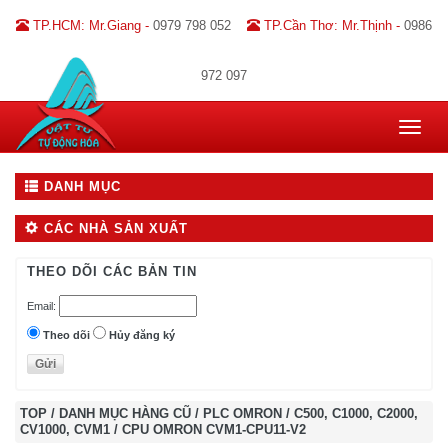
TP.HCM: Mr.Giang -
0979 798 052
TP.Cần Thơ: Mr.Thịnh -
0986
972 097
Toggle
navigat
DANH MỤC
CÁC NHÀ SẢN XUẤT
THEO DÕI CÁC BẢN TIN
Email:
Theo dõi
Hủy đăng ký
TOP
/
DANH MỤC HÀNG CŨ
/
PLC OMRON
/
C500, C1000, C2000,
CV1000, CVM1
/
CPU OMRON CVM1-CPU11-V2