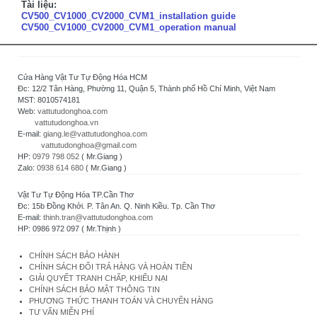
Tài liệu:
CV500_CV1000_CV2000_CVM1_installation guide
CV500_CV1000_CV2000_CVM1_operation manual
Cửa Hàng Vật Tư Tự Động Hóa HCM
Đc: 12/2 Tân Hàng, Phường 11, Quận 5, Thành phố Hồ Chí Minh, Việt Nam
MST: 8010574181
Web:
vattutudonghoa.com
vattutudonghoa.vn
E-mail:
giang.le@vattutudonghoa.com
vattutudonghoa@gmail.com
HP:
0979 798 052
( Mr.Giang )
Zalo:
0938 614 680
( Mr.Giang )
Vật Tư Tự Động Hóa TP.Cần Thơ
Đc: 15b Đồng Khởi. P. Tân An. Q. Ninh Kiều. Tp. Cần Thơ
E-mail:
thinh.tran@vattutudonghoa.com
HP: 0986 972 097 ( Mr.Thịnh )
CHÍNH SÁCH BẢO HÀNH
CHÍNH SÁCH ĐỔI TRẢ HÀNG VÀ HOÀN TIỀN
GIẢI QUYẾT TRANH CHẤP, KHIẾU NẠI
CHÍNH SÁCH BẢO MẬT THÔNG TIN
PHƯƠNG THỨC THANH TOÁN VÀ CHUYỂN HÀNG
TƯ VẤN MIỄN PHÍ