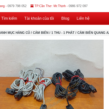
ang -
0979 798 052
TP.Cần Thơ: Mr.Thịnh -
0986 972 097
Tìm kiếm
Tài khoản của tôi
Blog
Liên hệ
ANH MỤC HÀNG CŨ
/
CẢM BIẾN
/
1 THU - 1 PHÁT
/
CẢM BIẾN QUANG AZB