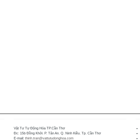
Vật Tư Tự Động Hóa TP.Cần Thơ
Đc: 15b Đồng Khởi. P. Tân An. Q. Ninh Kiều. Tp. Cần Thơ
E-mail:
thinh.tran@vattutudonghoa.com