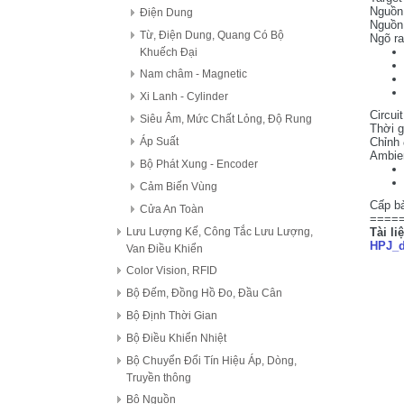
Nguồn 
Điện Dung
Nguồn
Từ, Điện Dung, Quang Có Bộ
Ngõ ra
Khuếch Đại
Nam châm - Magnetic
Xi Lanh - Cylinder
Circui
Siêu Âm, Mức Chất Lỏng, Độ Rung
Thời 
Chỉnh 
Áp Suất
Ambien
Bộ Phát Xung - Encoder
Cảm Biến Vùng
Cấp bả
Cửa An Toàn
====
Tài li
Lưu Lượng Kế, Công Tắc Lưu Lượng,
HPJ_d
Van Điều Khiển
Color Vision, RFID
Bộ Đếm, Đồng Hồ Đo, Đầu Cân
Bộ Định Thời Gian
Bộ Điều Khiển Nhiệt
Bộ Chuyển Đổi Tín Hiệu Áp, Dòng,
Truyền thông
Bộ Nguồn