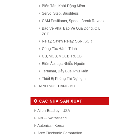
Biến Tần, Khởi Động Mềm
Servo, Step, Brushless
CAM Positioner, Speed, Break Reverse
Bảo Vệ Pha, Bảo Vệ Quá Dòng, CT,
ZCT
Relay, Safety Relay, SSR, SCR
Công Tắc Hành Trình
CB, MCB, MCCB, RCCB
Biến Áp, Lọc Nhiễu Nguồn
Terminal, Dây Bus, Phụ Kiện
Thiết Bị Phòng Thí Nghiệm
DANH MỤC HÀNG MỚI
CÁC NHÀ SẢN XUẤT
Allen-Bradley - USA
ABB - Switzerland
Autonics - Korea
Arex Electronic Corporation