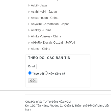
Azbil - Japan
Asahi Keiki - Japan
Amsamotion - China
Anywire Corporation - Japan
Alinkey - China
Alinkey/Linkey - China
AIHARA Electric Co.,Ltd - JAPAN
Aiensn- China
AutomationDirect - USA
THEO DÕI CÁC BẢN TIN
D.H.M Korea
Email:
Delta - Taiwan
Danfoss - Denmark
Theo dõi
Hủy đăng ký
DAITRON
Delta Electronics, Inc
Densei-Lambda - Japan
Daihara Electric Co.,Ltd - Japan
Cửa Hàng Vật Tư Tự Động Hóa HCM
Di-soric - Germany
Đc: 12/2 Tân Hàng, Phường 11, Quận 5, Thành phố Hồ Chí Minh, Việt
Nam
Denki Seikosha - Japan