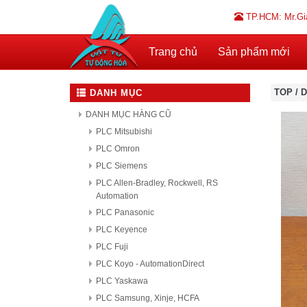
TP.HCM: Mr.Gi
Trang chủ
Sản phẩm mới
TOP
/
D
DANH MỤC
DANH MỤC HÀNG CŨ
PLC Mitsubishi
PLC Omron
PLC Siemens
PLC Allen-Bradley, Rockwell, RS
Automation
PLC Panasonic
PLC Keyence
PLC Fuji
PLC Koyo - AutomationDirect
PLC Yaskawa
PLC Samsung, Xinje, HCFA