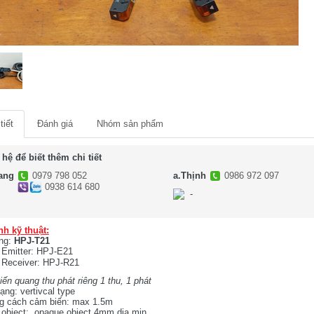
tiết
Đánh giá
Nhóm sản phẩm
 hệ để biết thêm chi tiết
ang
0979 798 052
a.Thịnh
0986 972 097
0938 614 680
-
-
nh kỹ thuật:
ng:
HPJ-T21
Emitter: HPJ-E21
Receiver: HPJ-R21
ến quang thu phát riêng
1 thu, 1 phát
ạng: vertivcal type
g cách cảm biến: max 1.5m
 object: opaque object 4mm dia min