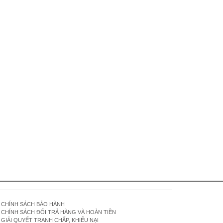
CHÍNH SÁCH BẢO HÀNH
CHÍNH SÁCH ĐỔI TRẢ HÀNG VÀ HOÀN TIỀN
GIẢI QUYẾT TRANH CHẤP, KHIẾU NẠI