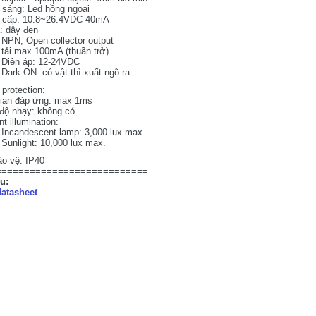
sáng: Led hồng ngoại
 cấp: 10.8~26.4VDC 40mA
: dây đen
NPN, Open collector output
tải max 100mA (thuần trở)
Điện áp: 12-24VDC
Dark-ON: có vật thì xuất ngõ ra
t protection:
gian đáp ứng: max 1ms
độ nhạy: không có
t illumination:
Incandescent lamp: 3,000 lux max.
Sunlight: 10,000 lux max.
o vệ: IP40
===========================
ệu:
atasheet