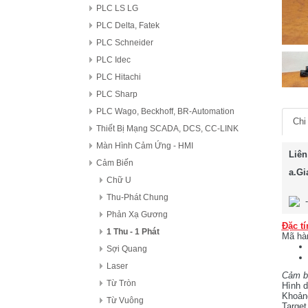
PLC LS LG
PLC Delta, Fatek
PLC Schneider
PLC Idec
PLC Hitachi
PLC Sharp
PLC Wago, Beckhoff, BR-Automation
Chi 
Thiết Bị Mạng SCADA, DCS, CC-LINK
Màn Hình Cảm Ứng - HMI
Liên
Cảm Biến
a.Gi
Chữ U
Thu-Phát Chung
Phản Xạ Gương
Đặc tí
1 Thu - 1 Phát
Mã hà
Sợi Quang
Laser
Cảm bi
Từ Tròn
Hình d
Khoản
Từ Vuông
Target