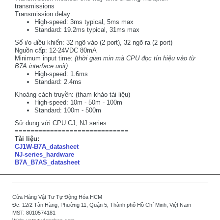
transmissions
Transmission delay:
High-speed: 3ms typical, 5ms max
Standard: 19.2ms typical, 31ms max
Số i/o điều khiển: 32 ngõ vào (2 port), 32 ngõ ra (2 port)
Nguồn cấp: 12-24VDC 80mA
Minimum input time:
(thời gian min mà
CPU
đọc tín hiệu vào từ
B7A interface unit)
High-speed: 1.6ms
Standard: 2.4ms
Khoảng cách truyền: (tham khảo tài liệu)
High-speed: 10m - 50m - 100m
Standard: 100m - 500m
Sử dụng với CPU CJ, NJ series
=============================
Tài liệu:
CJ1W-B7A_datasheet
NJ-series_hardware
B7A_B7AS_datasheet
Cửa Hàng Vật Tư Tự Động Hóa HCM
Đc: 12/2 Tân Hàng, Phường 11, Quận 5, Thành phố Hồ Chí Minh, Việt Nam
MST: 8010574181