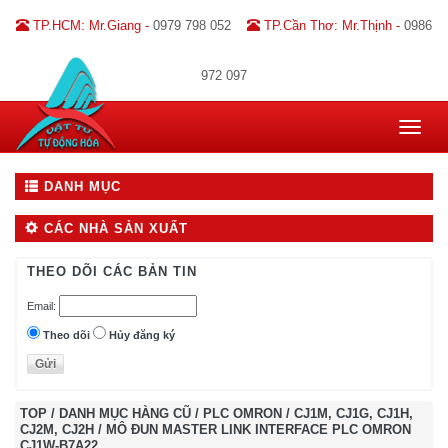
TP.HCM: Mr.Giang -
0979 798 052
TP.Cần Thơ: Mr.Thịnh -
0986
972 097
Toggle
navigat
DANH MỤC
CÁC NHÀ SẢN XUẤT
THEO DÕI CÁC BẢN TIN
Email:
Theo dõi
Hủy đăng ký
TOP
/
DANH MỤC HÀNG CŨ
/
PLC OMRON
/
CJ1M, CJ1G, CJ1H,
CJ2M, CJ2H
/
MÔ ĐUN MASTER LINK INTERFACE PLC OMRON
CJ1W-B7A22