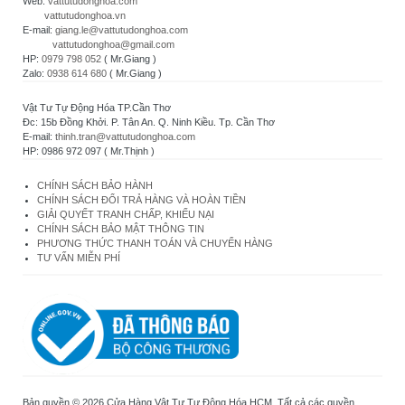
Web:
vattutudonghoa.com
vattutudonghoa.vn
E-mail:
giang.le@vattutudonghoa.com
vattutudonghoa@gmail.com
HP:
0979 798 052
( Mr.Giang )
Zalo:
0938 614 680
( Mr.Giang )
Vật Tư Tự Động Hóa TP.Cần Thơ
Đc: 15b Đồng Khởi. P. Tân An. Q. Ninh Kiều. Tp. Cần Thơ
E-mail:
thinh.tran@vattutudonghoa.com
HP: 0986 972 097 ( Mr.Thịnh )
CHÍNH SÁCH BẢO HÀNH
CHÍNH SÁCH ĐỔI TRẢ HÀNG VÀ HOÀN TIỀN
GIẢI QUYẾT TRANH CHẤP, KHIẾU NẠI
CHÍNH SÁCH BẢO MẬT THÔNG TIN
PHƯƠNG THỨC THANH TOÁN VÀ CHUYỂN HÀNG
TƯ VẤN MIỄN PHÍ
Bản quyền © 2026 Cửa Hàng Vật Tư Tự Động Hóa HCM. Tất cả các quyền.