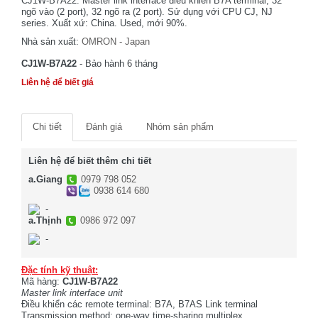
CJ1W-B7A22. Master link interface điều khiển B7A terminal, 32
ngõ vào (2 port), 32 ngõ ra (2 port). Sử dụng với CPU CJ, NJ
series. Xuất xứ: China. Used, mới 90%.
Nhà sản xuất:
OMRON - Japan
CJ1W-B7A22
- Bảo hành 6 tháng
Liên hệ để biết giá
Chi tiết
Đánh giá
Nhóm sản phẩm
Liên hệ để biết thêm chi tiết
a.Giang
0979 798 052
0938 614 680
-
a.Thịnh
0986 972 097
-
Đặc tính kỹ thuật:
Mã hàng:
CJ1W-B7A2
2
Master link interface unit
Điều khiển các remote terminal: B7A, B7AS Link terminal
Transmission method: one-way time-sharing multiplex