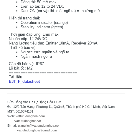
Dòng tải: 50 mA max
Điện áp tải: 12 to 24 VDC
Dark-ON (
có vật
thì xuất ngõ ra) = thường mở
Hiển thị trạng thái:
Operation indicator (orange)
Stability indicator (green)
Thời gian đáp ứng: 1ms max
Nguồn cấp: 12-24VDC
Năng lượng tiêu thụ: Emitter 10mA, Receiver 20mA
Thiết kế bảo vệ:
Ngược cực nguồn và ngõ ra
Ngắn mạch ngõ ra
Cấp độ bảo vệ: IP67
Lỗ bắt ốc: M2
=============================
Tài liệu:
E3T_F_datasheet
Cửa Hàng Vật Tư Tự Động Hóa HCM
Đc: 12/2 Tân Hàng, Phường 11, Quận 5, Thành phố Hồ Chí Minh, Việt Nam
MST: 8010574181
Web:
vattutudonghoa.com
vattutudonghoa.vn
E-mail:
giang.le@vattutudonghoa.com
vattutudonghoa@gmail.com