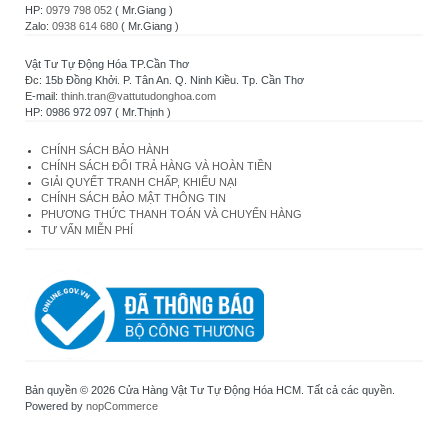
HP:
0979 798 052
( Mr.Giang )
Zalo:
0938 614 680
( Mr.Giang )
Vật Tư Tự Động Hóa TP.Cần Thơ
Đc: 15b Đồng Khởi. P. Tân An. Q. Ninh Kiều. Tp. Cần Thơ
E-mail:
thinh.tran@vattutudonghoa.com
HP: 0986 972 097 ( Mr.Thịnh )
CHÍNH SÁCH BẢO HÀNH
CHÍNH SÁCH ĐỔI TRẢ HÀNG VÀ HOÀN TIỀN
GIẢI QUYẾT TRANH CHẤP, KHIẾU NẠI
CHÍNH SÁCH BẢO MẬT THÔNG TIN
PHƯƠNG THỨC THANH TOÁN VÀ CHUYỂN HÀNG
TƯ VẤN MIỄN PHÍ
Bản quyền © 2026 Cửa Hàng Vật Tư Tự Động Hóa HCM. Tất cả các quyền.
Powered by
nopCommerce