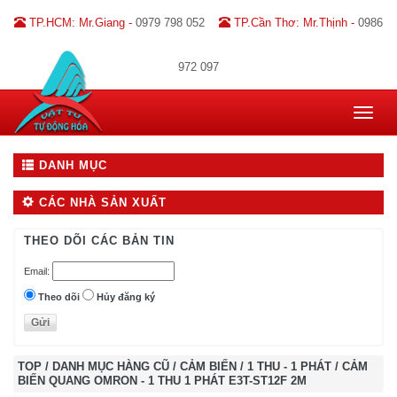
TP.HCM: Mr.Giang -
0979 798 052
TP.Cần Thơ: Mr.Thịnh -
0986
972 097
Toggle
navigat
DANH MỤC
CÁC NHÀ SẢN XUẤT
THEO DÕI CÁC BẢN TIN
Email:
Theo dõi
Hủy đăng ký
TOP
/
DANH MỤC HÀNG CŨ
/
CẢM BIẾN
/
1 THU - 1 PHÁT
/
CẢM
BIẾN QUANG OMRON - 1 THU 1 PHÁT E3T-ST12F 2M