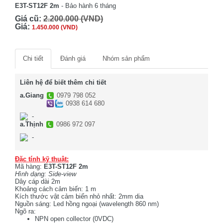
E3T-ST12F 2m
- Bảo hành 6 tháng
Giá cũ:
2.200.000 (VND)
Giá:
1.450.000 (VND)
Chi tiết
Đánh giá
Nhóm sản phẩm
Liên hệ để biết thêm chi tiết
a.Giang
0979 798 052
0938 614 680
-
a.Thịnh
0986 972 097
-
Đặc tính kỹ thuật:
Mã hàng:
E3T-ST12F 2m
Hình dạng: Side-view
Dây cáp dài 2m
Khoảng cách cảm biến: 1 m
Kích thước vật cảm biến nhỏ nhất: 2mm dia
Nguồn sáng: Led hồng ngoại (wavelength 860 nm)
Ngõ ra:
NPN open collector (0VDC)