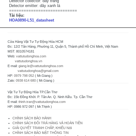
Detector collector: dây trắng
Detector emitter: dây xanh lá
============================
Tài liệu:
HOA0890-L51_datasheet
Cửa Hàng Vật Tư Tự Động Hóa HCM
Đc: 12/2 Tân Hàng, Phường 11, Quận 5, Thành phố Hồ Chí Minh, Việt Nam
MST: 8010574181
Web:
vattutudonghoa.com
vattutudonghoa.vn
E-mail:
giang.le@vattutudonghoa.com
vattutudonghoa@gmail.com
HP:
0979 798 052
( Mr.Giang )
Zalo:
0938 614 680
( Mr.Giang )
Vật Tư Tự Động Hóa TP.Cần Thơ
Đc: 15b Đồng Khởi. P. Tân An. Q. Ninh Kiều. Tp. Cần Thơ
E-mail:
thinh.tran@vattutudonghoa.com
HP: 0986 972 097 ( Mr.Thịnh )
CHÍNH SÁCH BẢO HÀNH
CHÍNH SÁCH ĐỔI TRẢ HÀNG VÀ HOÀN TIỀN
GIẢI QUYẾT TRANH CHẤP, KHIẾU NẠI
CHÍNH SÁCH BẢO MẬT THÔNG TIN