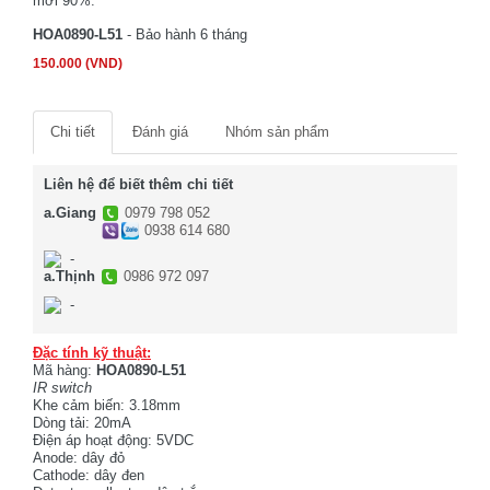
mới 90%.
HOA0890-L51
- Bảo hành 6 tháng
150.000 (VND)
Chi tiết
Đánh giá
Nhóm sản phẩm
Liên hệ để biết thêm chi tiết
a.Giang
0979 798 052
0938 614 680
-
a.Thịnh
0986 972 097
-
Đặc tính kỹ thuật:
Mã hàng:
HOA0890-L51
IR switch
Khe cảm biến: 3.18mm
Dòng tải: 20mA
Điện áp hoạt động: 5VDC
Anode: dây đỏ
Cathode: dây đen