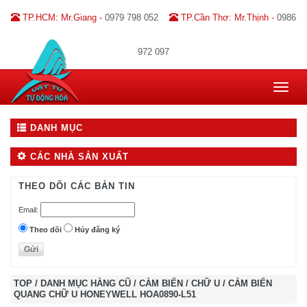
TP.HCM: Mr.Giang -
0979 798 052
TP.Cần Thơ: Mr.Thịnh -
0986
972 097
Toggle
navigat
DANH MỤC
CÁC NHÀ SẢN XUẤT
THEO DÕI CÁC BẢN TIN
Email:
Theo dõi
Hủy đăng ký
TOP
/
DANH MỤC HÀNG CŨ
/
CẢM BIẾN
/
CHỮ U
/
CẢM BIẾN
QUANG CHỮ U HONEYWELL HOA0890-L51