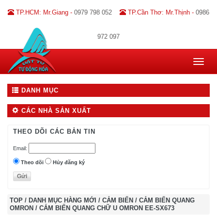
TP.HCM: Mr.Giang -
0979 798 052
TP.Cần Thơ: Mr.Thịnh -
0986
972 097
Toggle
navigat
DANH MỤC
CÁC NHÀ SẢN XUẤT
THEO DÕI CÁC BẢN TIN
Email:
Theo dõi
Hủy đăng ký
TOP
/
DANH MỤC HÀNG MỚI
/
CẢM BIẾN
/
CẢM BIẾN QUANG
OMRON
/
CẢM BIẾN QUANG CHỮ U OMRON EE-SX673