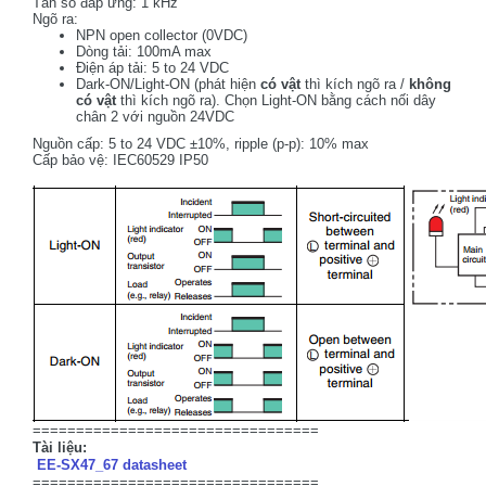
Tần số đáp ứng: 1 kHz
Ngõ ra:
NPN open collector (0VDC)
Dòng tải: 100mA max
Điện áp tải: 5 to 24 VDC
Dark-ON/Light-ON (phát hiện
có vật
thì kích ngõ ra /
không
có vật
thì kích ngõ ra). Chọn Light-ON bằng cách nối dây
chân 2 với nguồn 24VDC
Nguồn cấp: 5 to 24 VDC ±10%, ripple (p-p): 10% max
Cấp bảo vệ: IEC60529 IP50
=================================
Tài liệu:
EE-SX47_67 datasheet
=================================