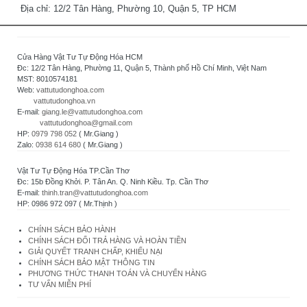
Địa chỉ: 12/2 Tân Hàng, Phường 10, Quận 5, TP HCM
Cửa Hàng Vật Tư Tự Động Hóa HCM
Đc: 12/2 Tân Hàng, Phường 11, Quận 5, Thành phố Hồ Chí Minh, Việt Nam
MST: 8010574181
Web:
vattutudonghoa.com
vattutudonghoa.vn
E-mail:
giang.le@vattutudonghoa.com
vattutudonghoa@gmail.com
HP:
0979 798 052
( Mr.Giang )
Zalo:
0938 614 680
( Mr.Giang )
Vật Tư Tự Động Hóa TP.Cần Thơ
Đc: 15b Đồng Khởi. P. Tân An. Q. Ninh Kiều. Tp. Cần Thơ
E-mail:
thinh.tran@vattutudonghoa.com
HP: 0986 972 097 ( Mr.Thịnh )
CHÍNH SÁCH BẢO HÀNH
CHÍNH SÁCH ĐỔI TRẢ HÀNG VÀ HOÀN TIỀN
GIẢI QUYẾT TRANH CHẤP, KHIẾU NẠI
CHÍNH SÁCH BẢO MẬT THÔNG TIN
PHƯƠNG THỨC THANH TOÁN VÀ CHUYỂN HÀNG
TƯ VẤN MIỄN PHÍ