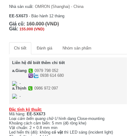
Nhà sản xuất:
OMRON (Shanghai) - China
EE-SX673
- Bảo hành 12 tháng
Giá cũ:
160.000 (VND)
Giá:
155.000 (VND)
Chi tiết
Đánh giá
Nhóm sản phẩm
Liên hệ để biết thêm chi tiết
a.Giang
0979 798 052
0938 614 680
-
a.Thịnh
0986 972 097
-
Đặc tính kỹ thuật:
Mã hàng:
EE-SX673
Loại
cảm biến quang chữ U
hình dạng Close-mounting
Khoảng cách cảm biến: 5 mm (độ rộng khe)
Vật chuẩn: 2 × 0.8 mm min
Led hiển thị (đỏ): không
có vật
thì LED sáng (incident light)