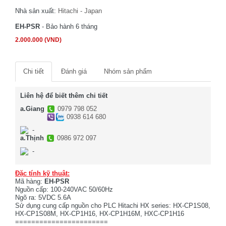
Nhà sản xuất:
Hitachi - Japan
EH-PSR
- Bảo hành 6 tháng
2.000.000 (VND)
Chi tiết
Đánh giá
Nhóm sản phẩm
Liên hệ để biết thêm chi tiết
a.Giang
0979 798 052
0938 614 680
-
a.Thịnh
0986 972 097
-
Đặc tính kỹ thuật:
Mã hàng:
EH-PSR
Nguồn cấp: 100-240VAC 50/60Hz
Ngõ ra: 5VDC 5.6A
Sử dụng cung cấp nguồn cho PLC Hitachi HX series: HX-CP1S08,
HX-CP1S08M, HX-CP1H16, HX-CP1H16M, HXC-CP1H16
=======================