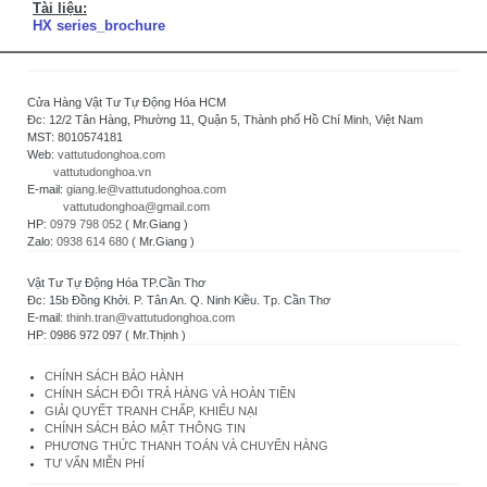
Tài liệu:
HX series_brochure
Cửa Hàng Vật Tư Tự Động Hóa HCM
Đc: 12/2 Tân Hàng, Phường 11, Quận 5, Thành phố Hồ Chí Minh, Việt Nam
MST: 8010574181
Web:
vattutudonghoa.com
vattutudonghoa.vn
E-mail:
giang.le@vattutudonghoa.com
vattutudonghoa@gmail.com
HP:
0979 798 052
( Mr.Giang )
Zalo:
0938 614 680
( Mr.Giang )
Vật Tư Tự Động Hóa TP.Cần Thơ
Đc: 15b Đồng Khởi. P. Tân An. Q. Ninh Kiều. Tp. Cần Thơ
E-mail:
thinh.tran@vattutudonghoa.com
HP: 0986 972 097 ( Mr.Thịnh )
CHÍNH SÁCH BẢO HÀNH
CHÍNH SÁCH ĐỔI TRẢ HÀNG VÀ HOÀN TIỀN
GIẢI QUYẾT TRANH CHẤP, KHIẾU NẠI
CHÍNH SÁCH BẢO MẬT THÔNG TIN
PHƯƠNG THỨC THANH TOÁN VÀ CHUYỂN HÀNG
TƯ VẤN MIỄN PHÍ