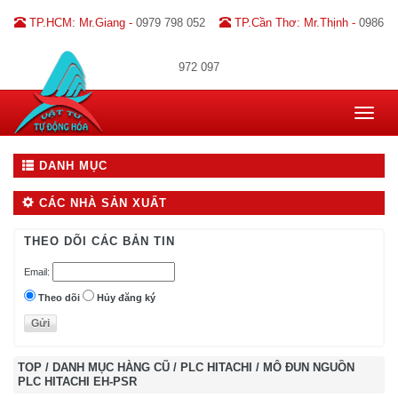
TP.HCM: Mr.Giang -
0979 798 052
TP.Cần Thơ: Mr.Thịnh -
0986
972 097
Toggle
navigat
DANH MỤC
CÁC NHÀ SẢN XUẤT
THEO DÕI CÁC BẢN TIN
Email:
Theo dõi
Hủy đăng ký
TOP
/
DANH MỤC HÀNG CŨ
/
PLC HITACHI
/
MÔ ĐUN NGUỒN
PLC HITACHI EH-PSR