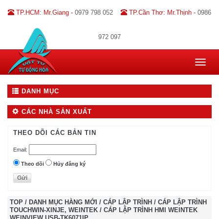
TP.HCM: Mr.Giang -
0979 798 052
TP.Cần Thơ: Mr.Thịnh -
0986
972 097
Toggle
navigat
DANH MỤC
CÁC NHÀ SẢN XUẤT
THEO DÕI CÁC BẢN TIN
Email:
Theo dõi
Hủy đăng ký
TOP
/
DANH MỤC HÀNG MỚI
/
CÁP LẬP TRÌNH
/
CÁP LẬP TRÌNH
TOUCHWIN-XINJE, WEINTEK
/
CÁP LẬP TRÌNH HMI WEINTEK
WEINVIEW USB-TK6071IP