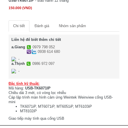
USB-TK6071IP
- Bảo hành 12 tháng
150.000 (VND)
Chi tiết
Đánh giá
Nhóm sản phẩm
Liên hệ để biết thêm chi tiết
a.Giang
0979 798 052
0938 614 680
-
a.Thịnh
0986 972 097
-
Đặc tính kỹ thuật:
Mã hàng:
USB-TK6071IP
Chiều dài 3 mét, có vòng lọc nhiễu
Cáp lập trình màn hình cảm ứng Weintek Weinview cổng USB-
mini
TK6071iP, MT6071iP, MT6051iP, MT6103iP
MT8102iP
Giao tiếp máy tính qua cổng USB