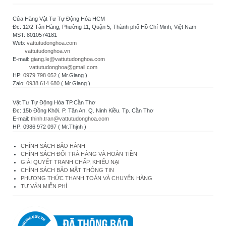
Cửa Hàng Vật Tư Tự Động Hóa HCM
Đc: 12/2 Tân Hàng, Phường 11, Quận 5, Thành phố Hồ Chí Minh, Việt Nam
MST: 8010574181
Web:
vattutudonghoa.com
vattutudonghoa.vn
E-mail:
giang.le@vattutudonghoa.com
vattutudonghoa@gmail.com
HP:
0979 798 052
( Mr.Giang )
Zalo:
0938 614 680
( Mr.Giang )
Vật Tư Tự Động Hóa TP.Cần Thơ
Đc: 15b Đồng Khởi. P. Tân An. Q. Ninh Kiều. Tp. Cần Thơ
E-mail:
thinh.tran@vattutudonghoa.com
HP: 0986 972 097 ( Mr.Thịnh )
CHÍNH SÁCH BẢO HÀNH
CHÍNH SÁCH ĐỔI TRẢ HÀNG VÀ HOÀN TIỀN
GIẢI QUYẾT TRANH CHẤP, KHIẾU NẠI
CHÍNH SÁCH BẢO MẬT THÔNG TIN
PHƯƠNG THỨC THANH TOÁN VÀ CHUYỂN HÀNG
TƯ VẤN MIỄN PHÍ