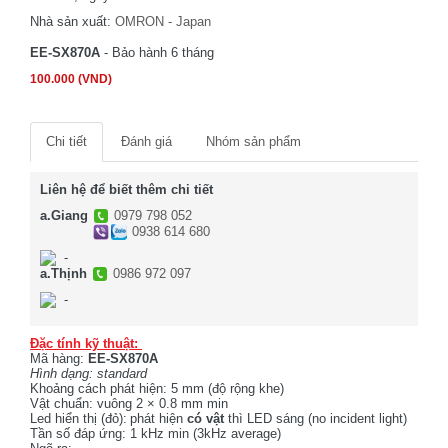
Nhà sản xuất:
OMRON - Japan
EE-SX870A
- Bảo hành 6 tháng
100.000 (VND)
Chi tiết
Đánh giá
Nhóm sản phẩm
Liên hệ để biết thêm chi tiết
a.Giang
0979 798 052
0938 614 680
-
a.Thịnh
0986 972 097
-
Đặc tính kỹ thuật:
Mã hàng:
EE-SX870A
Hình dạng: standard
Khoảng cách phát hiện: 5 mm (độ rộng khe)
Vật chuẩn: vuông 2 × 0.8 mm min
Led hiển thị (đỏ):
phát hiện
có vật
thì LED sáng (no incident light)
Tần số đáp ứng: 1 kHz min (3kHz average)