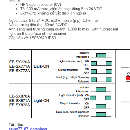
Ngõ ra:
NPN open collector (0V)
Tải 100 mA max, điện áp hoạt động 5 to 24 VDC
Light-ON:
không
có vật
thì kích ngõ ra
Nguồn cấp: 5 to 24 VDC ±10%, ripple (p-p): 10% max
Năng lượng tiêu thụ: 30mA 24VDC
Ánh sáng môi trường xung quanh: 1,000 lx max. with fluorescent
light on the surface of the receiver
Cấp bảo vệ: IEC60529 IP50
======================
Tài liệu:
ee-sx77_87_datasheet