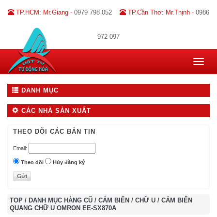
TP.HCM: Mr.Giang -
0979 798 052
TP.Cần Thơ: Mr.Thịnh -
0986
972 097
Toggle
navigat
DANH MỤC
CÁC NHÀ SẢN XUẤT
THEO DÕI CÁC BẢN TIN
Email:
Theo dõi
Hủy đăng ký
TOP
/
DANH MỤC HÀNG CŨ
/
CẢM BIẾN
/
CHỮ U
/
CẢM BIẾN
QUANG CHỮ U OMRON EE-SX870A