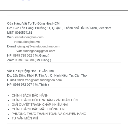
Cửa Hàng Vật Tư Tự Động Hóa HCM
Đc: 12/2 Tân Hàng, Phường 11, Quận 5, Thành phố Hồ Chí Minh, Việt Nam
MST: 8010574181
Web:
vattutudonghoa.com
vattutudonghoa.vn
E-mail:
giang.le@vattutudonghoa.com
vattutudonghoa@gmail.com
HP:
0979 798 052
( Mr.Giang )
Zalo:
0938 614 680
( Mr.Giang )
Vật Tư Tự Động Hóa TP.Cần Thơ
Đc: 15b Đồng Khởi. P. Tân An. Q. Ninh Kiều. Tp. Cần Thơ
E-mail:
thinh.tran@vattutudonghoa.com
HP: 0986 972 097 ( Mr.Thịnh )
CHÍNH SÁCH BẢO HÀNH
CHÍNH SÁCH ĐỔI TRẢ HÀNG VÀ HOÀN TIỀN
GIẢI QUYẾT TRANH CHẤP, KHIẾU NẠI
CHÍNH SÁCH BẢO MẬT THÔNG TIN
PHƯƠNG THỨC THANH TOÁN VÀ CHUYỂN HÀNG
TƯ VẤN MIỄN PHÍ