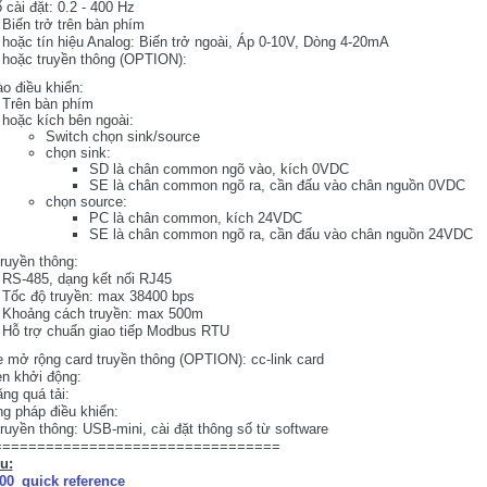
 cài đặt: 0.2 - 400 Hz
Biến trở trên bàn phím
hoặc tín hiệu Analog: Biến trở ngoài, Áp 0-10V, Dòng 4-20mA
hoặc truyền thông (OPTION):
o điều khiển:
Trên bàn phím
hoặc kích bên ngoài:
Switch chọn sink/source
chọn sink:
SD là chân common ngõ vào, kích 0VDC
SE là chân common ngõ ra, cần đấu vào chân nguồn 0VDC
chọn source:
PC là chân common, kích 24VDC
SE là chân common ngõ ra, cần đấu vào chân nguồn 24VDC
ruyền thông:
RS-485, dạng kết nối RJ45
Tốc độ truyền: max 38400 bps
Khoảng cách truyền: max 500m
Hỗ trợ chuẩn giao tiếp Modbus RTU
 mở rộng card truyền thông (OPTION): cc-link card
n khởi động:
ng quá tải:
g pháp điều khiển:
ruyền thông: USB-mini, cài đặt thông số từ software
=================================
ệu:
00_quick reference