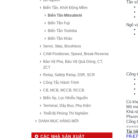
Bộ Nguồn
Tần số
Biến Tần, Khởi Động Mềm
Biến Tần Mitsubishi
Biến Tần Fuji
Ngõ và
Biến Tần Toshiba
Biến Tần Khác
Servo, Step, Brushless
CAM Positioner, Speed, Break Reverse
Bảo Vệ Pha, Bảo Vệ Quá Dòng, CT,
ZCT
Cổng t
Relay, Safety Relay, SSR, SCR
Công Tắc Hành Trình
CB, MCB, MCCB, RCCB
Biến Áp, Lọc Nhiễu Nguồn
Có khe
Terminal, Dây Bus, Phụ Kiện
Mô me
Khả nă
Thiết Bị Phòng Thí Nghiệm
Phươn
DANH MỤC HÀNG MỚI
Cổng t
====
Tài li
FR-E7
CÁC NHÀ SẢN XUẤT