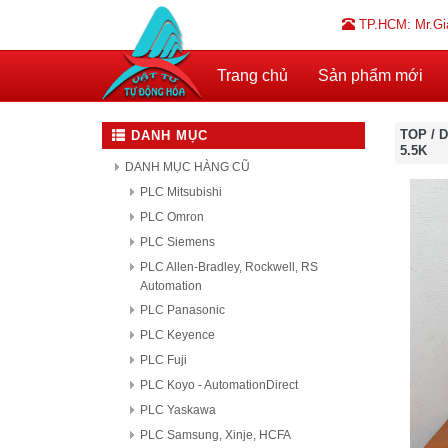
TP.HCM: Mr.Gi
Trang chủ
Sản phẩm mới
TOP
/
D
DANH MỤC
5.5K
DANH MỤC HÀNG CŨ
PLC Mitsubishi
PLC Omron
PLC Siemens
PLC Allen-Bradley, Rockwell, RS
Automation
PLC Panasonic
PLC Keyence
PLC Fuji
PLC Koyo - AutomationDirect
PLC Yaskawa
PLC Samsung, Xinje, HCFA