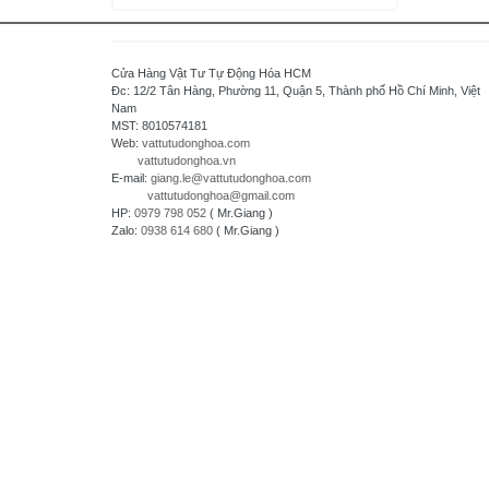
Delta Electronics, Inc
Densei-Lambda - Japan
Daihara Electric Co.,Ltd - Japan
Cửa Hàng Vật Tư Tự Động Hóa HCM
Di-soric - Germany
Đc: 12/2 Tân Hàng, Phường 11, Quận 5, Thành phố Hồ Chí Minh, Việt
Nam
Denki Seikosha - Japan
MST: 8010574181
Daiichi Electronics co.,Ltd - Japan
Web:
vattutudonghoa.com
vattutudonghoa.vn
Fuji Electric - Japan
E-mail:
giang.le@vattutudonghoa.com
FESTO
vattutudonghoa@gmail.com
HP:
0979 798 052
( Mr.Giang )
FDK Coperation
Zalo:
0938 614 680
( Mr.Giang )
Hitachi - Japan
HCFA - China
HIOKI - Japan
HAGER
HONEYWELL
Hanyoung - Korea
HAKKO Electronics - JAPAN
Hokuyo Automatic Co., Ltd - Japan
IFM - GERMANY