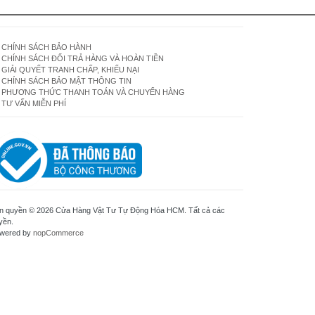
CHÍNH SÁCH BẢO HÀNH
CHÍNH SÁCH ĐỔI TRẢ HÀNG VÀ HOÀN TIỀN
GIẢI QUYẾT TRANH CHẤP, KHIẾU NẠI
CHÍNH SÁCH BẢO MẬT THÔNG TIN
PHƯƠNG THỨC THANH TOÁN VÀ CHUYỂN HÀNG
TƯ VẤN MIỄN PHÍ
n quyền © 2026 Cửa Hàng Vật Tư Tự Động Hóa HCM. Tất cả các
yền.
wered by
nopCommerce