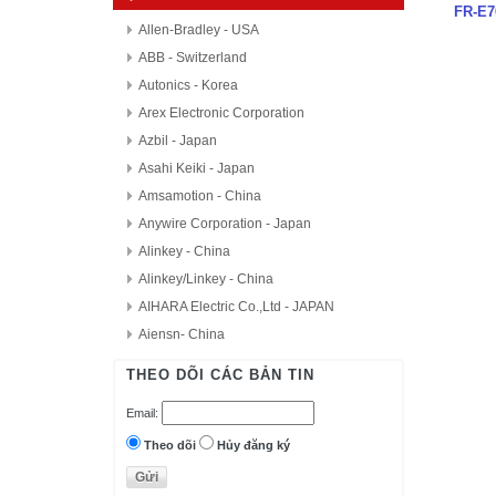
FR-E7
Allen-Bradley - USA
ABB - Switzerland
Autonics - Korea
Arex Electronic Corporation
Azbil - Japan
Asahi Keiki - Japan
Amsamotion - China
Anywire Corporation - Japan
Alinkey - China
Alinkey/Linkey - China
AIHARA Electric Co.,Ltd - JAPAN
Aiensn- China
AutomationDirect - USA
THEO DÕI CÁC BẢN TIN
D.H.M Korea
Email:
Delta - Taiwan
Danfoss - Denmark
Theo dõi
Hủy đăng ký
DAITRON