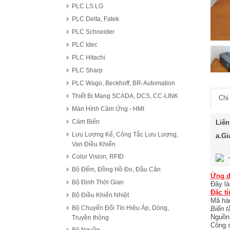
PLC LS LG
PLC Delta, Fatek
PLC Schneider
PLC Idec
PLC Hitachi
PLC Sharp
PLC Wago, Beckhoff, BR-Automation
Thiết Bị Mạng SCADA, DCS, CC-LINK
Chi 
Màn Hình Cảm Ứng - HMI
Cảm Biến
Liên
Lưu Lượng Kế, Công Tắc Lưu Lượng,
a.Gi
Van Điều Khiển
Color Vision, RFID
Bộ Đếm, Đồng Hồ Đo, Đầu Cân
Ứng d
Bộ Định Thời Gian
Đây là
Đặc tí
Bộ Điều Khiển Nhiệt
Mã hà
Bộ Chuyển Đổi Tín Hiệu Áp, Dòng,
Biến 
Nguồn
Truyền thông
Công 