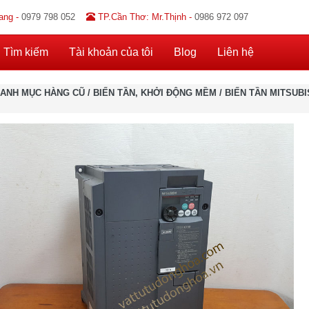
ang -
0979 798 052
TP.Cần Thơ: Mr.Thịnh -
0986 972 097
Tìm kiếm
Tài khoản của tôi
Blog
Liên hệ
ANH MỤC HÀNG CŨ
/
BIẾN TẦN, KHỞI ĐỘNG MỀM
/
BIẾN TẦN MITSUBI