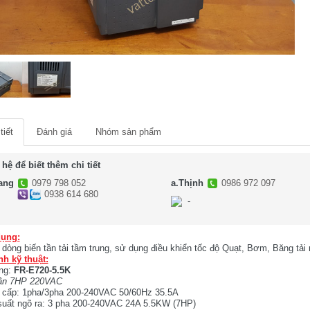
tiết
Đánh giá
Nhóm sản phẩm
 hệ để biết thêm chi tiết
ang
0979 798 052
a.Thịnh
0986 972 097
0938 614 680
-
-
ụng:
 dòng biến tần tải tầm trung, sử dụng điều khiển tốc độ Quạt, Bơm, Băng tải n
nh kỹ thuật:
ng:
FR-E720-5.5K
tần 7HP 220VAC
 cấp: 1pha/3pha 200-240VAC 50/60Hz 35.5A
suất ngõ ra: 3 pha 200-240VAC 24A 5.5KW (7HP)