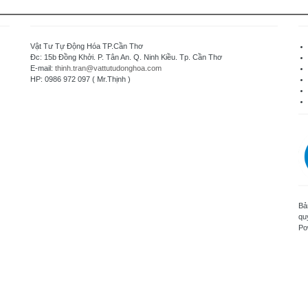
Vật Tư Tự Động Hóa TP.Cần Thơ
Đc: 15b Đồng Khởi. P. Tân An. Q. Ninh Kiều. Tp. Cần Thơ
E-mail:
thinh.tran@vattutudonghoa.com
HP: 0986 972 097 ( Mr.Thịnh )
Bả
qu
Po