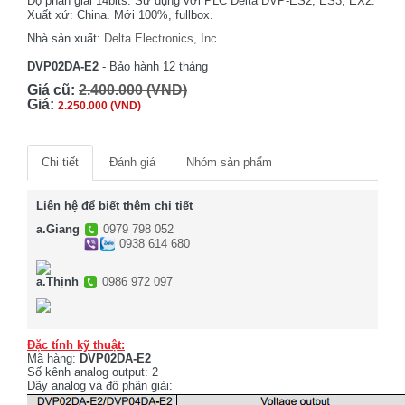
Độ phân giải 14bits. Sử dụng với PLC Delta DVP-ES2, ES3, EX2.
Xuất xứ: China. Mới 100%, fullbox.
Nhà sản xuất:
Delta Electronics, Inc
DVP02DA-E2
- Bảo hành 12 tháng
Giá cũ:
2.400.000 (VND)
Giá:
2.250.000 (VND)
Chi tiết
Đánh giá
Nhóm sản phẩm
Liên hệ để biết thêm chi tiết
a.Giang
0979 798 052
0938 614 680
-
a.Thịnh
0986 972 097
-
Đặc tính kỹ thuật:
Mã hàng:
DVP02DA-E2
Số kênh analog output: 2
Dãy analog và độ phân giải: