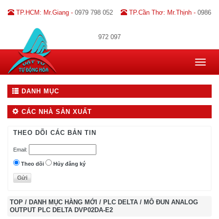
TP.HCM: Mr.Giang -
0979 798 052
TP.Cần Thơ: Mr.Thịnh -
0986
972 097
Toggle
navigat
DANH MỤC
CÁC NHÀ SẢN XUẤT
THEO DÕI CÁC BẢN TIN
Email:
Theo dõi
Hủy đăng ký
TOP
/
DANH MỤC HÀNG MỚI
/
PLC DELTA
/
MÔ ĐUN ANALOG
OUTPUT PLC DELTA DVP02DA-E2