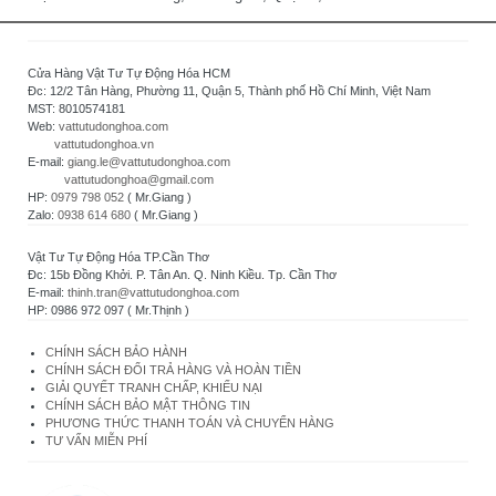
Cửa Hàng Vật Tư Tự Động Hóa HCM
Đc: 12/2 Tân Hàng, Phường 11, Quận 5, Thành phố Hồ Chí Minh, Việt Nam
MST: 8010574181
Web:
vattutudonghoa.com
vattutudonghoa.vn
E-mail:
giang.le@vattutudonghoa.com
vattutudonghoa@gmail.com
HP:
0979 798 052
( Mr.Giang )
Zalo:
0938 614 680
( Mr.Giang )
Vật Tư Tự Động Hóa TP.Cần Thơ
Đc: 15b Đồng Khởi. P. Tân An. Q. Ninh Kiều. Tp. Cần Thơ
E-mail:
thinh.tran@vattutudonghoa.com
HP: 0986 972 097 ( Mr.Thịnh )
CHÍNH SÁCH BẢO HÀNH
CHÍNH SÁCH ĐỔI TRẢ HÀNG VÀ HOÀN TIỀN
GIẢI QUYẾT TRANH CHẤP, KHIẾU NẠI
CHÍNH SÁCH BẢO MẬT THÔNG TIN
PHƯƠNG THỨC THANH TOÁN VÀ CHUYỂN HÀNG
TƯ VẤN MIỄN PHÍ