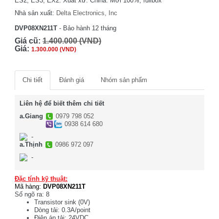
ES2, ES3, EX2. Xuất xứ: China. Mới 100%, fullbox
Nhà sản xuất:
Delta Electronics, Inc
DVP08XN211T
- Bảo hành 12 tháng
Giá cũ:
1.400.000 (VND)
Giá:
1.300.000 (VND)
Chi tiết
Đánh giá
Nhóm sản phẩm
Liên hệ để biết thêm chi tiết
a.Giang
0979 798 052
0938 614 680
-
a.Thịnh
0986 972 097
-
Đặc tính kỹ thuật:
Mã hàng:
DVP08XN211T
Số ngõ ra: 8
Transistor sink (0V)
Dòng tải: 0.3A/point
Điện áp tải: 24VDC