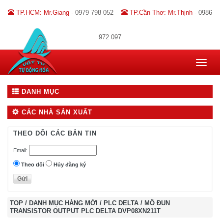
TP.HCM: Mr.Giang -
0979 798 052
TP.Cần Thơ: Mr.Thịnh -
0986
972 097
Toggle
navigat
DANH MỤC
CÁC NHÀ SẢN XUẤT
THEO DÕI CÁC BẢN TIN
Email:
Theo dõi
Hủy đăng ký
TOP
/
DANH MỤC HÀNG MỚI
/
PLC DELTA
/
MÔ ĐUN
TRANSISTOR OUTPUT PLC DELTA DVP08XN211T