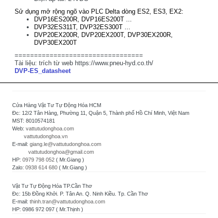
Sử dụng mở rộng ngõ vào PLC Delta dòng ES2, ES3, EX2:
DVP16ES200R, DVP16ES200T ...
DVP32ES311T, DVP32ES300T ...
DVP20EX200R, DVP20EX200T, DVP30EX200R,
DVP30EX200T
=================================
Tài liệu: trích từ web https://www.pneu-hyd.co.th/
DVP-ES_datasheet
Cửa Hàng Vật Tư Tự Động Hóa HCM
Đc: 12/2 Tân Hàng, Phường 11, Quận 5, Thành phố Hồ Chí Minh, Việt Nam
MST: 8010574181
Web:
vattutudonghoa.com
vattutudonghoa.vn
E-mail:
giang.le@vattutudonghoa.com
vattutudonghoa@gmail.com
HP:
0979 798 052
( Mr.Giang )
Zalo:
0938 614 680
( Mr.Giang )
Vật Tư Tự Động Hóa TP.Cần Thơ
Đc: 15b Đồng Khởi. P. Tân An. Q. Ninh Kiều. Tp. Cần Thơ
E-mail:
thinh.tran@vattutudonghoa.com
HP: 0986 972 097 ( Mr.Thịnh )