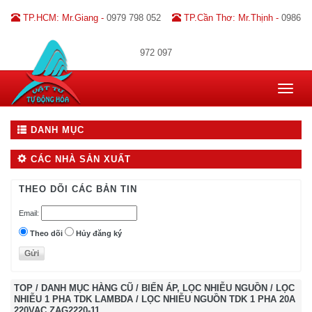
TP.HCM: Mr.Giang -
0979 798 052
TP.Cần Thơ: Mr.Thịnh -
0986
972 097
Toggle
navigat
DANH MỤC
CÁC NHÀ SẢN XUẤT
THEO DÕI CÁC BẢN TIN
Email:
Theo dõi
Hủy đăng ký
TOP
/
DANH MỤC HÀNG CŨ
/
BIẾN ÁP, LỌC NHIỄU NGUỒN
/
LỌC
NHIỄU 1 PHA TDK LAMBDA
/
LỌC NHIỄU NGUỒN TDK 1 PHA 20A
220VAC ZAG2220-11