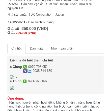
ZAG2220-11. Lọc nhiễu nguồn 1 pha 250VAC, tải max 20A
250VAC. Đấu dây vặn ốc. Xuất xứ: Japan. Used, mới 80%,
nguyên zin.
Nhà sản xuất:
TDK Corporation - Japan
ZAG2220-11
- Bảo hành 6 tháng
Giá cũ:
250.000 (VND)
Giá:
200.000 (VND)
Chi tiết
Đánh giá
Nhóm sản phẩm
Liên hệ để biết thêm chi tiết
a.Giang
0979 798 052
0938 614 680
-
a.Thịnh
0986 972 097
-
Ứng dụng:
Hiện nay, nguyên nhân hoạt động không ổn định, nặng hơn là hư
hỏng thiết bị trong công nghiệp như PLC, cảm biến, biến tần, bộ
điều khiển khác...1 phần cũng là do nguồn cấp không sạch