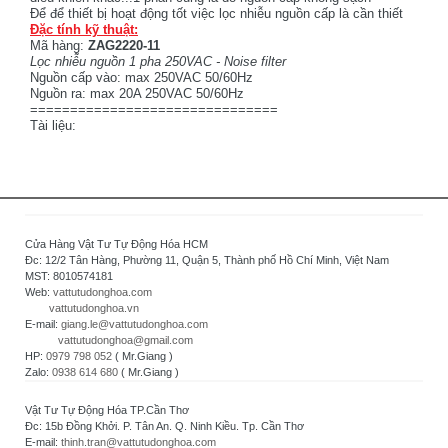
Để để thiết bị hoạt động tốt việc lọc nhiễu nguồn cấp là cần thiết
Đặc tính kỹ thuật:
Mã hàng:
ZAG2220-11
Lọc nhiễu nguồn 1 pha 250VAC - Noise filter
Nguồn cấp vào: max 250VAC 50/60Hz
Nguồn ra: max 20A 250VAC 50/60Hz
===============================
Tài liệu:
Cửa Hàng Vật Tư Tự Động Hóa HCM
Đc: 12/2 Tân Hàng, Phường 11, Quận 5, Thành phố Hồ Chí Minh, Việt Nam
MST: 8010574181
Web:
vattutudonghoa.com
vattutudonghoa.vn
E-mail:
giang.le@vattutudonghoa.com
vattutudonghoa@gmail.com
HP:
0979 798 052
( Mr.Giang )
Zalo:
0938 614 680
( Mr.Giang )
Vật Tư Tự Động Hóa TP.Cần Thơ
Đc: 15b Đồng Khởi. P. Tân An. Q. Ninh Kiều. Tp. Cần Thơ
E-mail:
thinh.tran@vattutudonghoa.com