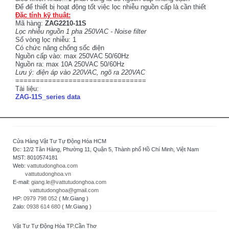
Để để thiết bị hoạt động tốt việc lọc nhiễu nguồn cấp là cần thiết
Đặc tính kỹ thuật:
Mã hàng:
ZAG2210-11S
Lọc nhiễu nguồn 1 pha 250VAC - Noise filter
Số vòng lọc nhiễu: 1
Có chức năng chống sốc điện
Nguồn cấp vào: max 250VAC 50/60Hz
Nguồn ra: max 10A 250VAC 50/60Hz
Lưu ý: điện áp vào 220VAC, ngõ ra 220VAC
================================
Tài liệu:
ZAG-11S_series data
Cửa Hàng Vật Tư Tự Động Hóa HCM
Đc: 12/2 Tân Hàng, Phường 11, Quận 5, Thành phố Hồ Chí Minh, Việt Nam
MST: 8010574181
Web:
vattutudonghoa.com
vattutudonghoa.vn
E-mail:
giang.le@vattutudonghoa.com
vattutudonghoa@gmail.com
HP:
0979 798 052
( Mr.Giang )
Zalo:
0938 614 680
( Mr.Giang )
Vật Tư Tự Động Hóa TP.Cần Thơ