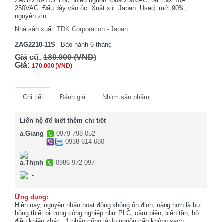
ZAG2210-11S. Lọc nhiễu nguồn 1pha 250VAC, tải max 10A
250VAC. Đấu dây vặn ốc. Xuất xứ: Japan. Used, mới 90%,
nguyên zin.
Nhà sản xuất:
TDK Corporation - Japan
ZAG2210-11S
- Bảo hành 6 tháng
Giá cũ:
180.000 (VND)
Giá:
170.000 (VND)
Chi tiết
Đánh giá
Nhóm sản phẩm
Liên hệ để biết thêm chi tiết
a.Giang
0979 798 052
0938 614 680
-
a.Thịnh
0986 972 097
-
Ứng dụng:
Hiện nay, nguyên nhân hoạt động không ổn định, nặng hơn là hư
hỏng thiết bị trong công nghiệp như PLC, cảm biến, biến tần, bộ
điều khiển khác...1 phần cũng là do nguồn cấp không sạch