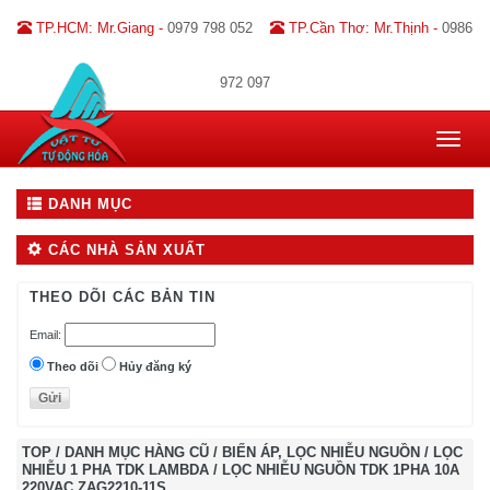
TP.HCM: Mr.Giang -
0979 798 052
TP.Cần Thơ: Mr.Thịnh -
0986
972 097
Toggle
navigat
DANH MỤC
CÁC NHÀ SẢN XUẤT
THEO DÕI CÁC BẢN TIN
Email:
Theo dõi
Hủy đăng ký
TOP
/
DANH MỤC HÀNG CŨ
/
BIẾN ÁP, LỌC NHIỄU NGUỒN
/
LỌC
NHIỄU 1 PHA TDK LAMBDA
/
LỌC NHIỄU NGUỒN TDK 1PHA 10A
220VAC ZAG2210-11S