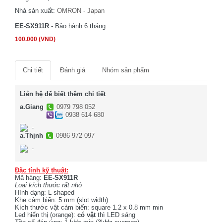
Nhà sản xuất:
OMRON - Japan
EE-SX911R
- Bảo hành 6 tháng
100.000 (VND)
Chi tiết
Đánh giá
Nhóm sản phẩm
Liên hệ để biết thêm chi tiết
a.Giang
0979 798 052
0938 614 680
-
a.Thịnh
0986 972 097
-
Đặc tính kỹ thuật:
Mã hàng:
EE-SX911R
Loại kích thước rất nhỏ
Hình dạng: L-shaped
Khe cảm biến: 5 mm (slot width)
Kích thước vật cảm biến: square 1.2 x 0.8 mm min
Led hiển thị (orange):
có vật
thì LED sáng