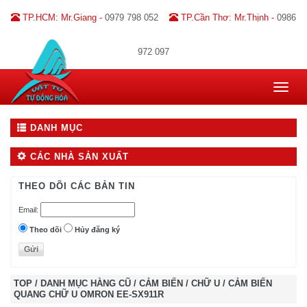
TP.HCM: Mr.Giang -
0979 798 052
TP.Cần Thơ: Mr.Thịnh -
0986
972 097
Toggle
navigat
DANH MỤC
CÁC NHÀ SẢN XUẤT
THEO DÕI CÁC BẢN TIN
Email:
Theo dõi
Hủy đăng ký
TOP
/
DANH MỤC HÀNG CŨ
/
CẢM BIẾN
/
CHỮ U
/
CẢM BIẾN
QUANG CHỮ U OMRON EE-SX911R