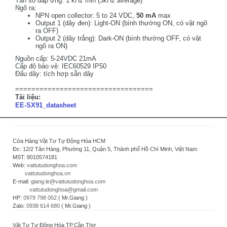
Tần số đáp ứng: 1 kHz min (3kHz average)
Ngõ ra:
NPN open collector: 5 to 24 VDC,
50 mA
max
Output 1 (dây đen): Light-ON (bình thường ON, có vật ngõ
ra OFF)
Output 2 (dây trắng): Dark-ON (bình thường OFF, có vật
ngõ ra ON)
Nguồn cấp: 5-24VDC 21mA
Cấp độ bảo vệ: IEC60529 IP50
Đấu dây: tích hợp sẵn dây
==================================
Tài liệu:
EE-SX91_datasheet
Cửa Hàng Vật Tư Tự Động Hóa HCM
Đc: 12/2 Tân Hàng, Phường 11, Quận 5, Thành phố Hồ Chí Minh, Việt Nam
MST: 8010574181
Web:
vattutudonghoa.com
vattutudonghoa.vn
E-mail:
giang.le@vattutudonghoa.com
vattutudonghoa@gmail.com
HP:
0979 798 052
( Mr.Giang )
Zalo:
0938 614 680
( Mr.Giang )
Vật Tư Tự Động Hóa TP.Cần Thơ