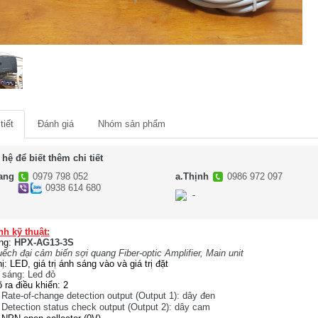
tiết
Đánh giá
Nhóm sản phẩm
 hệ để biết thêm chi tiết
ang
0979 798 052
a.Thịnh
0986 972 097
0938 614 680
-
-
nh kỹ thuật:
ng:
HPX-AG13-3S
ếch đại cảm biến sợi quang Fiber-optic Amplifier, Main unit
ị: LED, giá trị ánh sáng vào và giá trị đặt
 sáng: Led đỏ
 ra điều khiển: 2
Rate-of-change detection output (Output 1): dây đen
Detection status check output (Output 2): dây cam