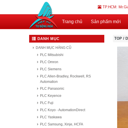
TP.HCM: Mr.Gi
Trang chủ
Sản phẩm mới
TOP
/
D
DANH MỤC
DANH MỤC HÀNG CŨ
PLC Mitsubishi
PLC Omron
PLC Siemens
PLC Allen-Bradley, Rockwell, RS
Automation
PLC Panasonic
PLC Keyence
PLC Fuji
PLC Koyo - AutomationDirect
PLC Yaskawa
PLC Samsung, Xinje, HCFA