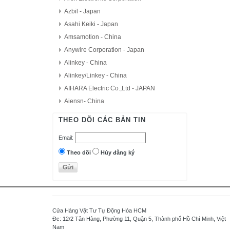
Azbil - Japan
Asahi Keiki - Japan
Amsamotion - China
Anywire Corporation - Japan
Alinkey - China
Alinkey/Linkey - China
AIHARA Electric Co.,Ltd - JAPAN
Aiensn- China
AutomationDirect - USA
THEO DÕI CÁC BẢN TIN
D.H.M Korea
Email:
Delta - Taiwan
Danfoss - Denmark
Theo dõi
Hủy đăng ký
DAITRON
Delta Electronics, Inc
Densei-Lambda - Japan
Daihara Electric Co.,Ltd - Japan
Cửa Hàng Vật Tư Tự Động Hóa HCM
Di-soric - Germany
Đc: 12/2 Tân Hàng, Phường 11, Quận 5, Thành phố Hồ Chí Minh, Việt
Nam
Denki Seikosha - Japan