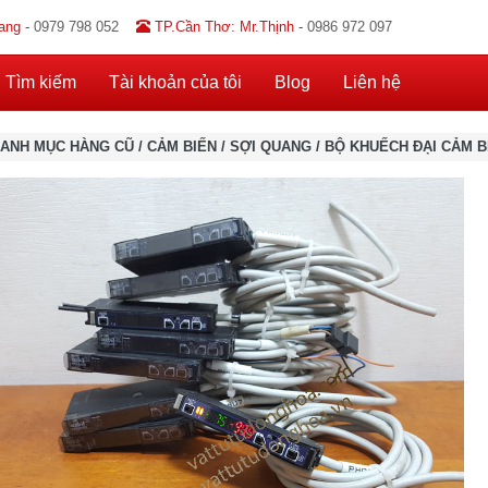
ang -
0979 798 052
TP.Cần Thơ: Mr.Thịnh -
0986 972 097
Tìm kiếm
Tài khoản của tôi
Blog
Liên hệ
ANH MỤC HÀNG CŨ
/
CẢM BIẾN
/
SỢI QUANG
/
BỘ KHUẾCH ĐẠI CẢM B