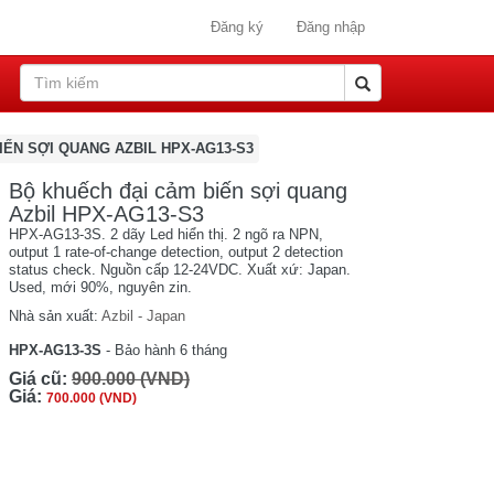
Đăng ký
Đăng nhập
IẾN SỢI QUANG AZBIL HPX-AG13-S3
Bộ khuếch đại cảm biến sợi quang
Azbil HPX-AG13-S3
HPX-AG13-3S. 2 dãy Led hiển thị. 2 ngõ ra NPN,
output 1 rate-of-change detection, output 2 detection
status check. Nguồn cấp 12-24VDC. Xuất xứ: Japan.
Used, mới 90%, nguyên zin.
Nhà sản xuất:
Azbil - Japan
HPX-AG13-3S
- Bảo hành 6 tháng
Giá cũ:
900.000 (VND)
Giá:
700.000 (VND)