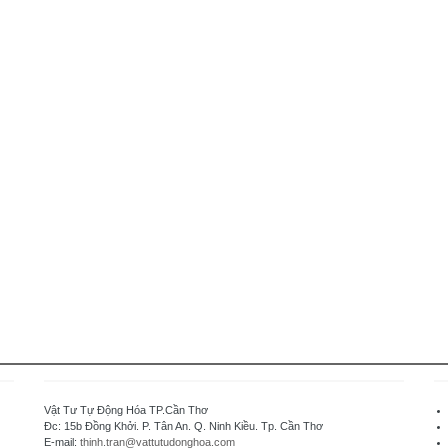
Vật Tư Tự Động Hóa TP.Cần Thơ
Đc: 15b Đồng Khởi. P. Tân An. Q. Ninh Kiều. Tp. Cần Thơ
E-mail:
thinh.tran@vattutudonghoa.com