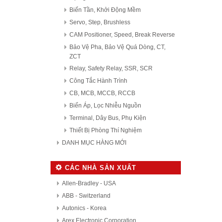
Biến Tần, Khởi Động Mềm
Servo, Step, Brushless
CAM Positioner, Speed, Break Reverse
Bảo Vệ Pha, Bảo Vệ Quá Dòng, CT,
ZCT
Relay, Safety Relay, SSR, SCR
Công Tắc Hành Trình
CB, MCB, MCCB, RCCB
Biến Áp, Lọc Nhiễu Nguồn
Terminal, Dây Bus, Phụ Kiện
Thiết Bị Phòng Thí Nghiệm
DANH MỤC HÀNG MỚI
CÁC NHÀ SẢN XUẤT
Allen-Bradley - USA
ABB - Switzerland
Autonics - Korea
Arex Electronic Corporation