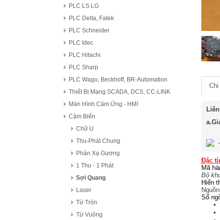
PLC LS LG
PLC Delta, Fatek
PLC Schneider
PLC Idec
PLC Hitachi
PLC Sharp
PLC Wago, Beckhoff, BR-Automation
Chi 
Thiết Bị Mạng SCADA, DCS, CC-LINK
Màn Hình Cảm Ứng - HMI
Liên
Cảm Biến
a.Gi
Chữ U
Thu-Phát Chung
Phản Xạ Gương
Đặc tí
1 Thu - 1 Phát
Mã hà
Bộ khu
Sợi Quang
Hiển th
Nguồn
Laser
Số ngõ
Từ Tròn
Từ Vuông