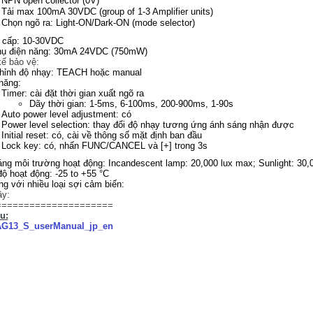
NPN open collector (0V)
Tải max 100mA 30VDC (group of 1-3 Amplifier units)
Chọn ngõ ra: Light-ON/Dark-ON (mode selector)
 cấp: 10-30VDC
thụ điện năng: 30mA 24VDC (750mW)
kế bảo vệ:
chỉnh độ nhạy: TEACH hoặc manual
năng:
Timer: cài đặt thời gian xuất ngõ ra
Dãy thời gian: 1-5ms, 6-100ms, 200-900ms, 1-90s
Auto power level adjustment: có
Power level selection: thay đổi độ nhạy tương ứng ánh sáng nhận được
Initial reset: có, cài về thông số mặt định ban đầu
Lock key: có, nhấn FUNC/CANCEL và [+] trong 3s
ng môi trường hoạt động: Incandescent lamp: 20,000 lux max; Sunlight: 30,
độ hoạt động: -25 to +55 °C
g với nhiều loại sợi cảm biến:
ây:
=====================
ệu:
G13_S_userManual_jp_en