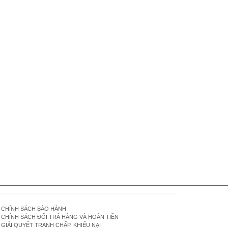
CHÍNH SÁCH BẢO HÀNH
CHÍNH SÁCH ĐỔI TRẢ HÀNG VÀ HOÀN TIỀN
GIẢI QUYẾT TRANH CHẤP, KHIẾU NẠI