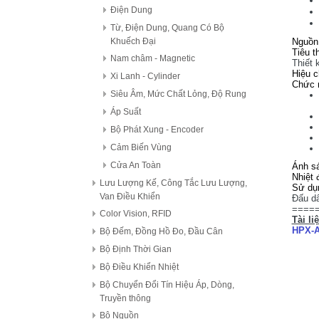
Điện Dung
Từ, Điện Dung, Quang Có Bộ
Khuếch Đại
Nguồn
Tiêu 
Nam châm - Magnetic
Thiết 
Hiệu 
Xi Lanh - Cylinder
Chức 
Siêu Âm, Mức Chất Lỏng, Độ Rung
Áp Suất
Bộ Phát Xung - Encoder
Cảm Biến Vùng
Cửa An Toàn
Ánh sá
Nhiệt 
Lưu Lượng Kế, Công Tắc Lưu Lượng,
Sử dụn
Van Điều Khiển
Đấu d
====
Color Vision, RFID
Tài li
HPX-A
Bộ Đếm, Đồng Hồ Đo, Đầu Cân
Bộ Định Thời Gian
Bộ Điều Khiển Nhiệt
Bộ Chuyển Đổi Tín Hiệu Áp, Dòng,
Truyền thông
Bộ Nguồn