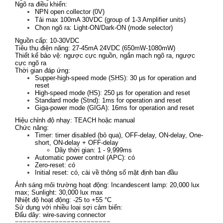
Ngõ ra điều khiển:
NPN open collector (0V)
Tải max 100mA 30VDC (group of 1-3 Amplifier units)
Chọn ngõ ra: Light-ON/Dark-ON (mode selector)
Nguồn cấp: 10-30VDC
Tiêu thụ điện năng: 27-45mA 24VDC (650mW-1080mW)
Thiết kế bảo vệ: ngược cực nguồn, ngắn mạch ngõ ra, ngược
cực ngõ ra
Thời gian đáp ứng:
Supper-high-speed mode (SHS): 30
μ
s for operation and
reset
High-speed mode (HS): 250
μ
s for operation and reset
Standard mode (Stnd): 1ms for operation and reset
Giga-power mode (GIGA): 16ms for operation and reset
Hiệu chỉnh độ nhạy: TEACH hoặc manual
Chức năng:
Timer: timer disabled (bỏ qua), OFF-delay, ON-delay, One-
short, ON-delay + OFF-delay
Dãy thời gian: 1 - 9,999ms
Automatic power control (APC): có
Zero-reset: có
Initial reset: có, cài về thông số mặt định ban đầu
Ánh sáng môi trường hoạt động: Incandescent lamp: 20,000 lux
max; Sunlight: 30,000 lux max
Nhiệt độ hoạt động: -25 to +55 °C
Sử dụng với nhiều loại sợi cảm biến:
Đấu dây: wire-saving connector
========================