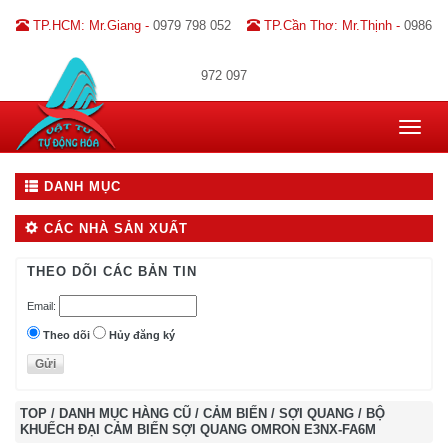
TP.HCM: Mr.Giang -
0979 798 052
TP.Cần Thơ: Mr.Thịnh -
0986
972 097
Toggle
navigat
DANH MỤC
CÁC NHÀ SẢN XUẤT
THEO DÕI CÁC BẢN TIN
Email:
Theo dõi
Hủy đăng ký
TOP
/
DANH MỤC HÀNG CŨ
/
CẢM BIẾN
/
SỢI QUANG
/
BỘ
KHUẾCH ĐẠI CẢM BIẾN SỢI QUANG OMRON E3NX-FA6M