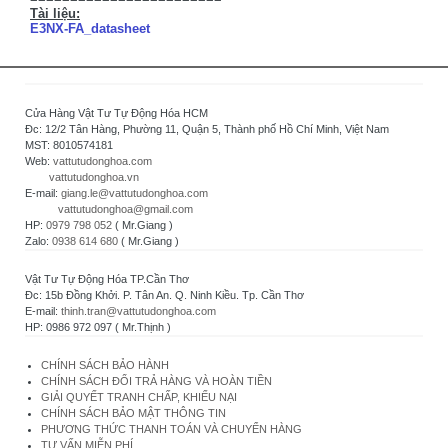
Tài liệu:
E3NX-FA_datasheet
Cửa Hàng Vật Tư Tự Động Hóa HCM
Đc: 12/2 Tân Hàng, Phường 11, Quận 5, Thành phố Hồ Chí Minh, Việt Nam
MST: 8010574181
Web:
vattutudonghoa.com
vattutudonghoa.vn
E-mail:
giang.le@vattutudonghoa.com
vattutudonghoa@gmail.com
HP:
0979 798 052
( Mr.Giang )
Zalo:
0938 614 680
( Mr.Giang )
Vật Tư Tự Động Hóa TP.Cần Thơ
Đc: 15b Đồng Khởi. P. Tân An. Q. Ninh Kiều. Tp. Cần Thơ
E-mail:
thinh.tran@vattutudonghoa.com
HP: 0986 972 097 ( Mr.Thịnh )
CHÍNH SÁCH BẢO HÀNH
CHÍNH SÁCH ĐỔI TRẢ HÀNG VÀ HOÀN TIỀN
GIẢI QUYẾT TRANH CHẤP, KHIẾU NẠI
CHÍNH SÁCH BẢO MẬT THÔNG TIN
PHƯƠNG THỨC THANH TOÁN VÀ CHUYỂN HÀNG
TƯ VẤN MIỄN PHÍ