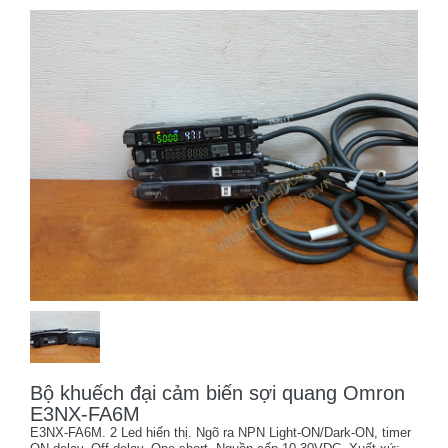
Bộ khuếch đại cảm biến sợi quang Omron
E3NX-FA6M
E3NX-FA6M. 2 Led hiển thị. Ngõ ra NPN Light-ON/Dark-ON, timer