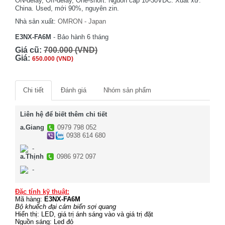
ON-delay, Off-delay, One-short. Nguồn cấp 10-30VDC. Xuất xứ:
China. Used, mới 90%, nguyên zin.
Nhà sản xuất:
OMRON - Japan
E3NX-FA6M
- Bảo hành 6 tháng
Giá cũ:
700.000 (VND)
Giá:
650.000 (VND)
Chi tiết
Đánh giá
Nhóm sản phẩm
Liên hệ để biết thêm chi tiết
a.Giang
0979 798 052
0938 614 680
-
a.Thịnh
0986 972 097
-
Đặc tính kỹ thuật:
Mã hàng:
E3NX-FA6M
Bộ khuếch đại cảm biến sợi quang
Hiển thị: LED, giá trị ánh sáng vào và giá trị đặt
Nguồn sáng: Led đỏ