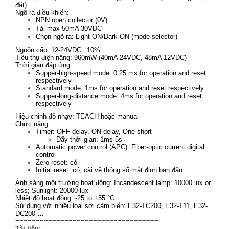
đặt)
Ngõ ra điều khiển:
NPN open collector (0V)
Tải max 50mA 30VDC
Chọn ngõ ra: Light-ON/Dark-ON (mode selector)
Nguồn cấp: 12-24VDC ±10%
Tiêu thụ điện năng: 960mW (40mA 24VDC, 48mA 12VDC)
Thời gian đáp ứng:
Supper-high-speed mode: 0.25 ms for operation and reset
respectively
Standard mode: 1ms for operation and reset respectively
Supper-long-distance mode: 4ms for operation and reset
respectively
Hiệu chỉnh độ nhạy: TEACH hoặc manual
Chức năng:
Timer: OFF-delay, ON-delay, One-short
Dãy thời gian: 1ms-5s
Automatic power control (APC): Fiber-optic current digital
control
Zero-reset: có
Initial reset: có, cài về thông số mặt định ban đầu
Ánh sáng môi trường hoạt động: Incandescent lamp: 10000 lux or
less; Sunlight: 20000 lux
Nhiệt độ hoạt động: -25 to +55 °C
Sử dụng với nhiều loại sợi cảm biến: E32-TC200, E32-T11, E32-
DC200 …
===================================
Tài liệu: