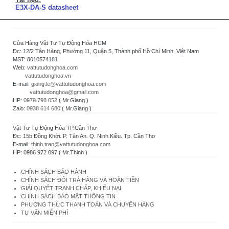
E3X-DA-S datasheet
Cửa Hàng Vật Tư Tự Động Hóa HCM
Đc: 12/2 Tân Hàng, Phường 11, Quận 5, Thành phố Hồ Chí Minh, Việt Nam
MST: 8010574181
Web:
vattutudonghoa.com
vattutudonghoa.vn
E-mail:
giang.le@vattutudonghoa.com
vattutudonghoa@gmail.com
HP:
0979 798 052
( Mr.Giang )
Zalo:
0938 614 680
( Mr.Giang )
Vật Tư Tự Động Hóa TP.Cần Thơ
Đc: 15b Đồng Khởi. P. Tân An. Q. Ninh Kiều. Tp. Cần Thơ
E-mail:
thinh.tran@vattutudonghoa.com
HP: 0986 972 097 ( Mr.Thịnh )
CHÍNH SÁCH BẢO HÀNH
CHÍNH SÁCH ĐỔI TRẢ HÀNG VÀ HOÀN TIỀN
GIẢI QUYẾT TRANH CHẤP, KHIẾU NẠI
CHÍNH SÁCH BẢO MẬT THÔNG TIN
PHƯƠNG THỨC THANH TOÁN VÀ CHUYỂN HÀNG
TƯ VẤN MIỄN PHÍ