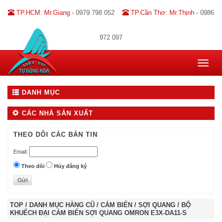
TP.HCM: Mr.Giang -
0979 798 052
TP.Cần Thơ: Mr.Thịnh -
0986
972 097
Toggle
navigat
DANH MỤC
CÁC NHÀ SẢN XUẤT
THEO DÕI CÁC BẢN TIN
Email:
Theo dõi
Hủy đăng ký
TOP
/
DANH MỤC HÀNG CŨ
/
CẢM BIẾN
/
SỢI QUANG
/
BỘ
KHUẾCH ĐẠI CẢM BIẾN SỢI QUANG OMRON E3X-DA11-S