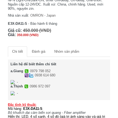
NPN Light-ON/Dark-ON, timer ON-delay, Off-delay, One-short.
Nguồn cấp 12-24VDC. Xuất xứ: China, chính hãng. Used, mới
90%, nguyên zin.
Nhà sản xuất:
OMRON - Japan
E3X-DA11-S
- Bảo hành 6 tháng
Giá cũ:
450.000 (VND)
Giá:
350.000 (VND)
Chi tiết
Đánh giá
Nhóm sản phẩm
Liên hệ để biết thêm chi tiết
a.Giang
0979 798 052
0938 614 680
-
a.Thịnh
0986 972 097
-
Đặc tính kỹ thuật:
Mã hàng:
E3X-DA11-S
Bộ khuếch đại cảm biến sợi quang - Fiber amplifier
Hiển thị: LED, 4 số xanh, 4 số đỏ (giá trị ánh sáng vào và giá trị