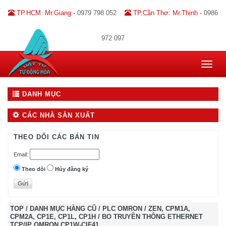
TP.HCM: Mr.Giang -
0979 798 052
TP.Cần Thơ: Mr.Thịnh -
0986
972 097
Toggle
navigat
DANH MỤC
CÁC NHÀ SẢN XUẤT
THEO DÕI CÁC BẢN TIN
Email:
Theo dõi
Hủy đăng ký
TOP
/
DANH MỤC HÀNG CŨ
/
PLC OMRON
/
ZEN, CPM1A,
CPM2A, CP1E, CP1L, CP1H
/
BO TRUYỀN THÔNG ETHERNET
TCP/IP OMRON CP1W-CIF41