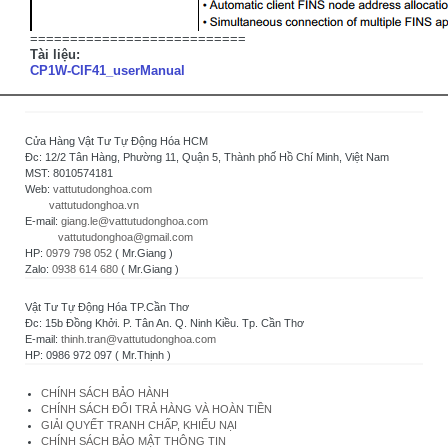
===========================
Tài liệu:
CP1W-CIF41_userManual
Cửa Hàng Vật Tư Tự Động Hóa HCM
Đc: 12/2 Tân Hàng, Phường 11, Quận 5, Thành phố Hồ Chí Minh, Việt Nam
MST: 8010574181
Web:
vattutudonghoa.com
vattutudonghoa.vn
E-mail:
giang.le@vattutudonghoa.com
vattutudonghoa@gmail.com
HP:
0979 798 052
( Mr.Giang )
Zalo:
0938 614 680
( Mr.Giang )
Vật Tư Tự Động Hóa TP.Cần Thơ
Đc: 15b Đồng Khởi. P. Tân An. Q. Ninh Kiều. Tp. Cần Thơ
E-mail:
thinh.tran@vattutudonghoa.com
HP: 0986 972 097 ( Mr.Thịnh )
CHÍNH SÁCH BẢO HÀNH
CHÍNH SÁCH ĐỔI TRẢ HÀNG VÀ HOÀN TIỀN
GIẢI QUYẾT TRANH CHẤP, KHIẾU NẠI
CHÍNH SÁCH BẢO MẬT THÔNG TIN