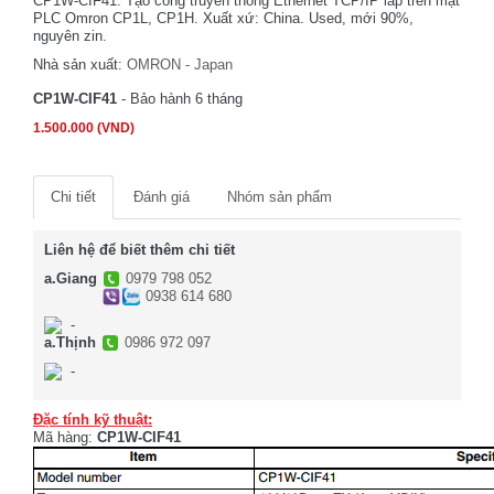
CP1W-CIF41. Tạo cổng truyền thông Ethernet TCP/IP lắp trên mặt
PLC Omron CP1L, CP1H. Xuất xứ: China. Used, mới 90%,
nguyên zin.
Nhà sản xuất:
OMRON - Japan
CP1W-CIF41
- Bảo hành 6 tháng
1.500.000 (VND)
Chi tiết
Đánh giá
Nhóm sản phẩm
Liên hệ để biết thêm chi tiết
a.Giang
0979 798 052
0938 614 680
-
a.Thịnh
0986 972 097
-
Đặc tính kỹ thuật:
Mã hàng:
CP1W-CIF41