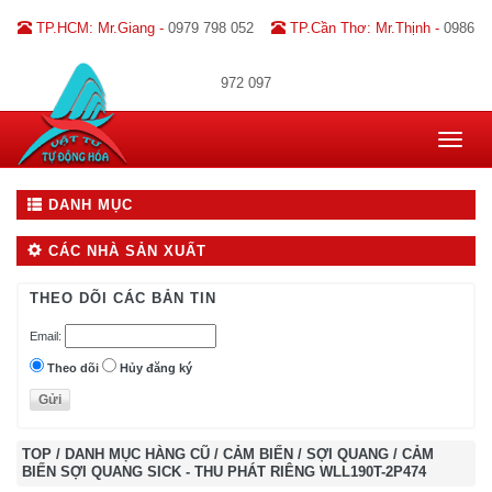
TP.HCM: Mr.Giang -
0979 798 052
TP.Cần Thơ: Mr.Thịnh -
0986
972 097
Toggle
navigat
DANH MỤC
CÁC NHÀ SẢN XUẤT
THEO DÕI CÁC BẢN TIN
Email:
Theo dõi
Hủy đăng ký
TOP
/
DANH MỤC HÀNG CŨ
/
CẢM BIẾN
/
SỢI QUANG
/
CẢM
BIẾN SỢI QUANG SICK - THU PHÁT RIÊNG WLL190T-2P474