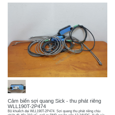
Cảm biến sợi quang Sick - thu phát riêng
WLL190T-2P474
Bộ khuếch đại WLL190T-2P474. Sợi quang thu phát riêng chịu