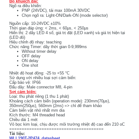
Bộ khuếch đại:
Ngõ ra điều khiển:
PNP (24VDC), tải max 100mA 30VDC
Chọn ngõ ra: Light-ON/Dark-ON (mode selector)
Nguồn cấp: 10-24VDC ±10%
Thời gian đáp ứng: < 2ms, < 60
μs,
< 250
μs
Hiển thị: 2 dãy LED 4 số, giá trị đặt (LED xanh) và giá trị hiện tại
(LED đỏ)
Hiệu chỉnh độ nhạy: teaching
Chức năng Timer: dãy thời gian 0-9,999ms
Without timer delay
OFF delay
ON delay
One shot
Nhiệt độ hoạt động: -25 to +55 °C
Sử dụng với nhiều loại sợi cảm biến:
Cấp bảo vệ: IP66
Đấu dây: Male connector M8, 4-pin
Sợi cảm biến:
Loại: thu phát riêng (1 thu 1 phát)
Khoảng cách cảm biến (operation mode): 230mm(70
μs)
,
350mm(250
μs)
, 560mm (2ms) => chỉ để tham khảo
Cảm biến vật nhỏ nhất mm dia
Kích thước: M4 threaded head
Chiều dài 1 mét
Vỏ bọc kim loại, chịu được môi trường nhiệt độ cao đến 210 oC
======================================
Tài liệu:
WLL190T-2P474_datasheet