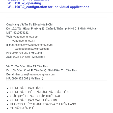
WLL190T-2_operating
WLL190T-2_configuration for Individual applications
Cửa Hàng Vật Tư Tự Động Hóa HCM
Đc: 12/2 Tân Hàng, Phường 11, Quận 5, Thành phố Hồ Chí Minh, Việt Nam
MST: 8010574181
Web:
vattutudonghoa.com
vattutudonghoa.vn
E-mail:
giang.le@vattutudonghoa.com
vattutudonghoa@gmail.com
HP:
0979 798 052
( Mr.Giang )
Zalo:
0938 614 680
( Mr.Giang )
Vật Tư Tự Động Hóa TP.Cần Thơ
Đc: 15b Đồng Khởi. P. Tân An. Q. Ninh Kiều. Tp. Cần Thơ
E-mail:
thinh.tran@vattutudonghoa.com
HP: 0986 972 097 ( Mr.Thịnh )
CHÍNH SÁCH BẢO HÀNH
CHÍNH SÁCH ĐỔI TRẢ HÀNG VÀ HOÀN TIỀN
GIẢI QUYẾT TRANH CHẤP, KHIẾU NẠI
CHÍNH SÁCH BẢO MẬT THÔNG TIN
PHƯƠNG THỨC THANH TOÁN VÀ CHUYỂN HÀNG
TƯ VẤN MIỄN PHÍ