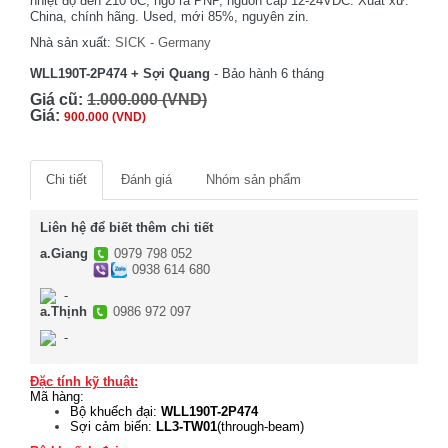
nhiệt độ đến 210 oC, ngõ ra PNP, nguồn cấp 12-24VDC. Xuất xứ:
China, chính hãng. Used, mới 85%, nguyên zin.
Nhà sản xuất:
SICK - Germany
WLL190T-2P474 + Sợi Quang
- Bảo hành 6 tháng
Giá cũ:
1.000.000 (VND)
Giá:
900.000 (VND)
Chi tiết
Đánh giá
Nhóm sản phẩm
Liên hệ để biết thêm chi tiết
a.Giang
0979 798 052
0938 614 680
-
a.Thịnh
0986 972 097
-
Đặc tính kỹ thuật:
Mã hàng:
Bộ khuếch đại:
WLL190T-2P474
Sợi cảm biến:
LL3-TW01
(through-beam)